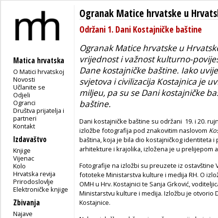
Ogranak Matice hrvatske u Hrvatsk
Održani 1. Dani Kostajničke baštine
Ogranak Matice hrvatske u Hrvatsko
vrijednost i važnost kulturno-povije
Matica hrvatska
Dane kostajničke baštine. Iako uvij
O Matici hrvatskoj
Novosti
svjetova i civilizacija Kostajnica je
Učlanite se
miljeu, pa su se Dani kostajničke b
Odjeli
Ogranci
baštin
Društva prijatelja i
partneri
Dani kostajničke baštine su održani 19. i 20. ru
Kontakt
izložbe fotografija pod znakovitim naslovom
Kos
Izdavaštvo
baština, koja je bila dio kostajničkog identiteta 
arhitekture i krajolika, izložena je u prelijepo
Knjige
Vijenac
Fotografije na izložbi su preuzete iz ostavštine V
Kolo
Hrvatska revija
fototeke Ministarstva kulture i medija RH. O izlo
Prirodoslovlje
OMH u Hrv. Kostajnici te Sanja Grković, voditel
Elektroničke knjige
Ministarstvu kulture i medija. Izložbu je otvorio
Zbivanja
Kostajnice.
Najave