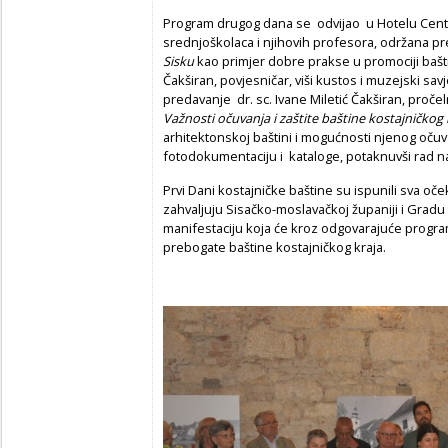
Program drugog dana se odvijao u Hotelu Centr
srednjoškolaca i njihovih profesora, održana p
Sisku
kao primjer dobre prakse u promociji baštin
Čakširan, povjesničar, viši kustos i muzejski sav
predavanje dr. sc. Ivane Miletić Čakširan, proče
Važnosti očuvanja i zaštite baštine kostajničkog 
arhitektonskoj baštini i mogućnosti njenog očuva
fotodokumentaciju i kataloge, potaknuvši rad n
Prvi Dani kostajničke baštine su ispunili sva oč
zahvaljuju Sisačko-moslavačkoj županiji i Gradu 
manifestaciju koja će kroz odgovarajuće progra
prebogate baštine kostajničkog kraja.