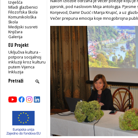
Nakon izložbe održana je večer poezije koju je 
Izvješća
pjesnik, pod naslovom Moja antologija. Pjesme s
Mladi glazbenici
Filozofska škola
Konjevod, Damir Ducić i Marija Krupić, a uz glaz
Komunikološka
Večer prepuna emocija koje mnogobrojna publika
škola
Medijski susreti
Knjižara
Galerija
EU Projekt
Uključiva kultura -
potpora socijalnoj
inkluziji kroz kulturu
putem Vijenca
Inkluzija