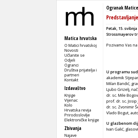
Ogranak Matice
Predstavljanj
Petak, 15. svibnja
Strossmayerov tr
Matica hrvatska
Pozivamo Vas na 
O Matici hrvatskoj
Novosti
Učlanite se
Odjeli
Ogranci
Društva prijatelja i
U programu sudj
partneri
akademik Stjepan
Kontakt
Milan Bandić, gr
Izdavaštvo
Ljubo Grizelj, na
Knjige
dr. sc. Mile Bogov
Vijenac
prof. dr. sc. Josip
Kolo
dr. sc. Zvonimir 
Hrvatska revija
Vlado Bogut, aut
Prirodoslovlje
Elektroničke knjige
U glazbenom dij
Zbivanja
Ivan Galić, glasovi
Najave