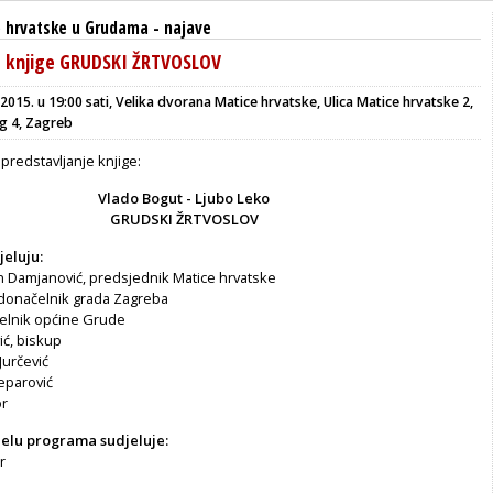
 hrvatske u Grudama
-
najave
e knjige GRUDSKI ŽRTVOSLOV
 2015. u 19:00 sati, Velika dvorana Matice hrvatske, Ulica Matice hrvatske 2,
g 4, Zagreb
predstavljanje knjige:
Vlado Bogut - Ljubo Leko
GRUDSKI ŽRTVOSLOV
eluju:
 Damjanović, predsjednik Matice hrvatske
adonačelnik grada Zagreba
čelnik općine Grude
ić, biskup
 Jurčević
Šeparović
or
elu programa sudjeluje:
r