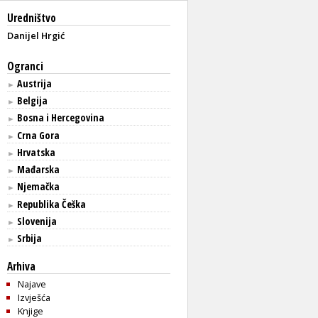
Uredništvo
Danijel Hrgić
Ogranci
Austrija
►
Belgija
►
Bosna i Hercegovina
►
Crna Gora
►
Hrvatska
►
Mađarska
►
Njemačka
►
Republika Češka
►
Slovenija
►
Srbija
►
Arhiva
Najave
Izvješća
Knjige