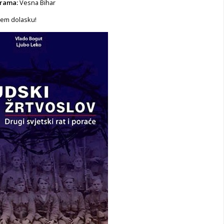
grama:
Vesna Bihar
em dolasku!