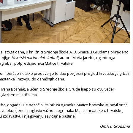
a istoga dana, u knjižnici Srednje škole A. B. Šimića u Grudama priređeno
 knjige
Hrvatski nacionalni simboli
, autora Maria Jareba, uglednoga
agreba i potpredsjednika Matice hrvatske.
ikom održao i kratko predavanje te dao povijesni pregled hrvatskoga grba i
nastanka i razvoju do današnjih dana.
 Ivana Bošnjak, a učenici Srednje škole Grude lijepo su ovu večer
 glazbenim izričajima.
ba, događaju je nazočio i tajnik za ogranke Matice hrvatske Mihovil Antić
 sve okupljene i naglasio važnost ogranaka Matice hrvatske u hrvatskoj
u izdavaštvu i njegovanju zavičajne baštine.
OMH u Grudama