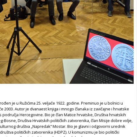
ć rođen je u Ružićima 25. veljače 1922. godine. Preminuo je u bolnici u
če 2003. Autor je dvanaest knjiga i mnogo članaka iz zavičajne i hrvatske
s područja Hercegovine. Bio je član Matice hrvatske, Društva hrvatskih
g-Bosne, Društva Hrvatskih političkih zatvorenika, član Misije dobre volje,
kulturnog društva „Napredak“ Mostar. Bio je glavni i odgovorni urednik
 društva političkih zatvorenika (HDPZ). U komunizmu je bio politički