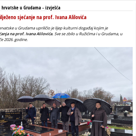
 hrvatske u Grudama
-
izvješća
ježeno sjećanje na prof. Ivana Alilovića
vatske u Grudama upriličio je lijep kulturni događaj kojim je
ćanja na prof. Ivana Alilovića.
Sve se zbilo u Ružićima i u Grudama, u
ače 2026. godine.