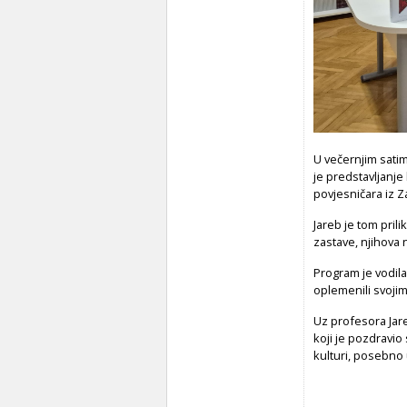
U večernjim satim
je predstavljanje
povjesničara iz Z
Jareb je tom pril
zastave, njihova 
Program je vodila
oplemenili svojim
Uz profesora Jare
koji je pozdravio
kulturi, posebno 