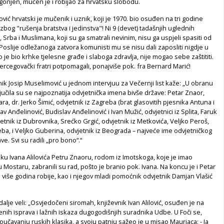
onjen, mučen je i robijao za hrvatsku slobodu.
ović hrvatski je mučenik i uznik, koji je 1970. bio osuđen na tri godine
zbog "rušenja bratstva i jedinstva"! Ni 9 (devet) tadašnjih uglednih
 Srba i Muslimana, koji su ga smatrali nevinim, nisu ga uspjeli spasiti od
 Poslije odležanoga zatvora komunisti mu se nisu dali zaposliti nigdje u
o je bio krhke tjelesne građe i slaboga zdravlja, nije mogao sebe zaštititi.
rcegovački fratri potpomagali, ponajviše pok. fra Bernard Marić!
ik Josip Muselimović u jednom intervjuu za Večernji list kaže: „U obranu
ključila su se najpoznatija odvjetnička imena bivše države: Petar Znaor,
ra, dr. Jerko Šimić, odvjetnik iz Zagreba (brat glasovitih pjesnika Antuna i
lav Anđelinović, Budislav Anđelinović i Ivan Mužić, odvjetnici iz Splita, Faruk
etnik iz Dubrovnika, Srećko Grgić, odvjetnik iz Metkovića, Veljko Peroš,
eba, i Veljko Guberina, odvjetnik iz Beograda – najveće ime odvjetničkog
ve. Svi su radili „pro bono“.“
u Ivana Alilovića Petru Znaoru, rodom iz Imotskoga, koje je imao
u Mostaru, zabranili su rad, pošto je branio pok. Ivana. Na koncu je i Petar
više godina robije, kao i njegov mladi pomoćnik odvjetnik Damjan Vlašić
dalje veli: „Osvjedočeni siromah, književnik Ivan Alilović, osuđen je na
enih isprava i lažnih iskaza dugogodišnjih suradnika Udbe. U Foči se,
oučavanju ruskih klasika, a svoju patnju sažeo je u misao Mauriaca: - Ja