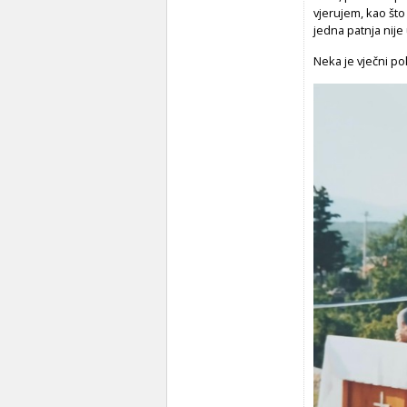
vjerujem, kao što 
jedna patnja nije
Neka je vječni po