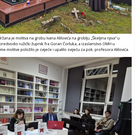
držana je molitva na grobu Ivana Alilovića na groblju „Škeljina njiva“ u
 predvodio ružićki župnik fra Goran Ćorluka, a izaslanstvo OMH u
 molitve položilo je cvijeće i upalilo svijeću za pok. profesora Alilovića.