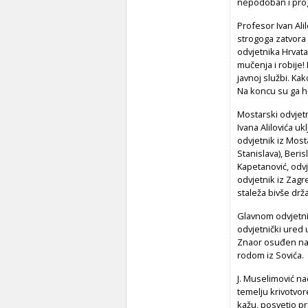
nepodoban i prog
Profesor Ivan Alil
strogoga zatvora 
odvjetnika Hrvata,
mučenja i robije!
javnoj službi. Kak
Na koncu su ga he
Mostarski odvjetn
Ivana Alilovića u
odvjetnik iz Mosta
Stanislava), Beris
Kapetanović, odvj
odvjetnik iz Zagr
staleža bivše drža
Glavnom odvjetnik
odvjetnički ured 
Znaor osuđen na 
rodom iz Sovića.
J. Muselimović na
temelju krivotvor
kažu, posvetio pr