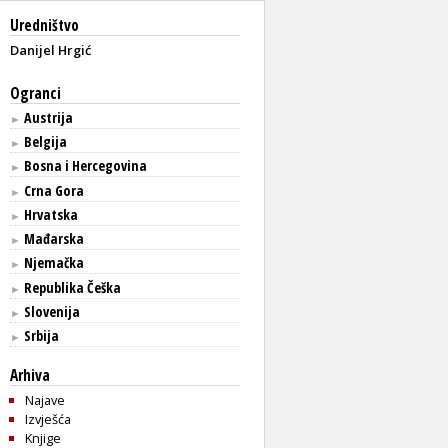
Uredništvo
Danijel Hrgić
Ogranci
Austrija
►
Belgija
►
Bosna i Hercegovina
►
Crna Gora
►
Hrvatska
►
Mađarska
►
Njemačka
►
Republika Češka
►
Slovenija
►
Srbija
►
Arhiva
Najave
Izvješća
Knjige