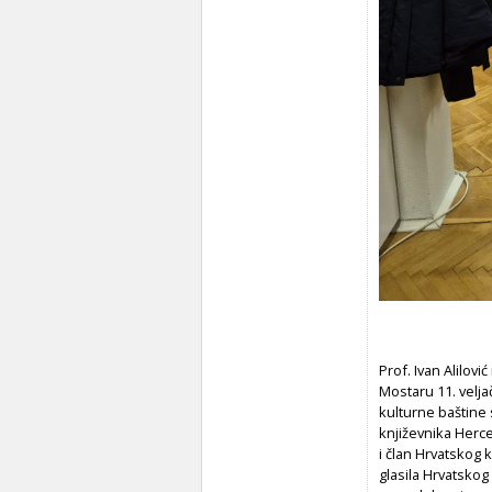
Prof. Ivan Alilovi
Mostaru 11. velja
kulturne baštine 
književnika Herce
i član Hrvatskog 
glasila Hrvatskog