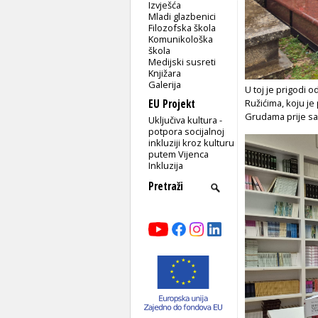
Izvješća
Mladi glazbenici
Filozofska škola
Komunikološka
škola
Medijski susreti
Knjižara
Galerija
U toj je prigodi o
EU Projekt
Ružićima, koju je
Grudama prije same
Uključiva kultura -
potpora socijalnoj
inkluziji kroz kulturu
putem Vijenca
Inkluzija