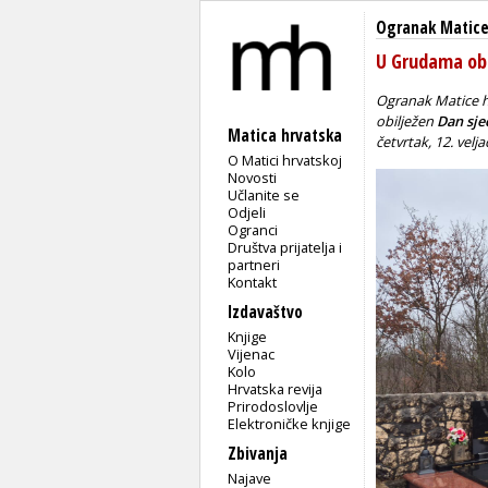
Ogranak Matice
U Grudama obil
Ogranak Matice hr
obilježen
Dan sje
Matica hrvatska
četvrtak, 12. velj
O Matici hrvatskoj
Novosti
Učlanite se
Odjeli
Ogranci
Društva prijatelja i
partneri
Kontakt
Izdavaštvo
Knjige
Vijenac
Kolo
Hrvatska revija
Prirodoslovlje
Elektroničke knjige
Zbivanja
Najave