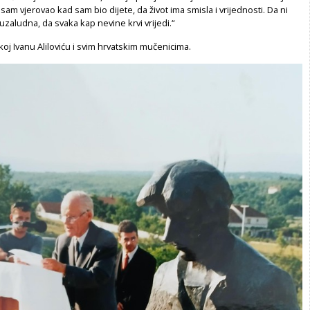
sam vjerovao kad sam bio dijete, da život ima smisla i vrijednosti. Da ni
 uzaludna, da svaka kap nevine krvi vrijedi.“
koj Ivanu Aliloviću i svim hrvatskim mučenicima.