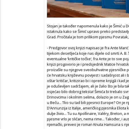
Stojan je također napomenula kako je Šimić u Dub
istaknula kako se Šimić upravo preko predstavlj
Grad. Pročitala je tom prilikom pjesmu Povratak, a
- Predgovor ovoj knjizi napisao je fra Ante Mari
tijekom desetljeća koje nas dijele od smrti A. B. 
eventualne ‘kritičke točke‘, fra Ante je to sve po
knjizi progovorio je i predsjednik Matice hrvats
proizašle su njegove sveobuhvatne pjesničke por
će hrvatsku književnu povijest i sadašnjost ali i 
oštar kritičar, kritizirao bi i opreme knjigâ i kad 
je oduševljen sadržajem, ali je žalio što je bila ta
osjećao bilo dobrog teksta! Šimića bi trebalo sv
Drinovcima i okolnim selima, dolazio je on u Za
u Beču... Tko su tad bili pjesnici Europe? On je n
D‘Annunzija iz Italije, američkog pjesnika Eliota ko
dulje živio... Tu su Apollinaire, Valéry, Breton, a m
pjesme vrlo je sličan, nema rime... Također, i aust
njemački, preveo je roman Knuta Hamsuna s nje