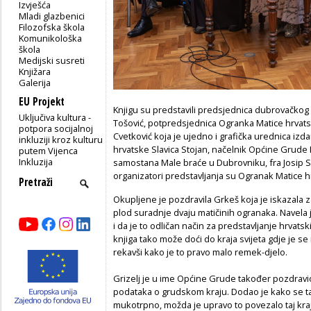
Izvješća
Mladi glazbenici
Filozofska škola
Komunikološka
škola
Medijski susreti
Knjižara
Galerija
EU Projekt
Knjigu su predstavili predsjednica dubrovačkog
Uključiva kultura -
Tošović, potpredsjednica Ogranka Matice hrvat
potpora socijalnoj
Cvetković koja je ujedno i grafička urednica izd
inkluziji kroz kulturu
hrvatske Slavica Stojan, načelnik Općine Grude L
putem Vijenca
Inkluzija
samostana Male braće u Dubrovniku, fra Josip S
organizatori predstavljanja su Ogranak Matice 
Okupljene je pozdravila Grkeš koja je iskazala z
plod suradnje dvaju matičinih ogranaka. Navela
i da je to odličan način za predstavljanje hrvats
knjiga tako može doći do kraja svijeta gdje je se i
rekavši kako je to pravo malo remek-djelo.
Grizelj je u ime Općine Grude također pozdravio
podataka o grudskom kraju. Dodao je kako se tam
mukotrpno, možda je upravo to povezalo taj kraj