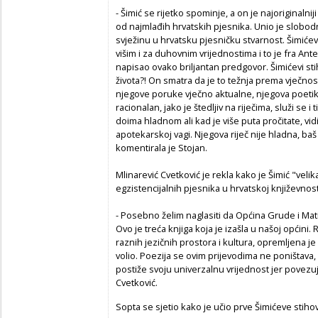
- Šimić se rijetko spominje, a on je najoriginalni
od najmlađih hrvatskih pjesnika. Unio je slobodn
svježinu u hrvatsku pjesničku stvarnost. Šimićeva
višim i za duhovnim vrijednostima i to je fra Ante 
napisao ovako briljantan predgovor. Šimićevi stih
života?! On smatra da je to težnja prema vječno
njegove poruke vječno aktualne, njegova poetik
racionalan, jako je štedljiv na riječima, služi se 
doima hladnom ali kad je više puta pročitate, vi
apotekarskoj vagi. Njegova riječ nije hladna, baš
komentirala je Stojan.
Mlinarević Cvetković je rekla kako je Šimić "vel
egzistencijalnih pjesnika u hrvatskoj književnost
- Posebno želim naglasiti da Općina Grude i Ma
Ovo je treća knjiga koja je izašla u našoj općini. R
raznih jezičnih prostora i kultura, opremljena je
volio. Poezija se ovim prijevodima ne poništava
postiže svoju univerzalnu vrijednost jer povezuje
Cvetković.
Sopta se sjetio kako je učio prve Šimićeve stiho