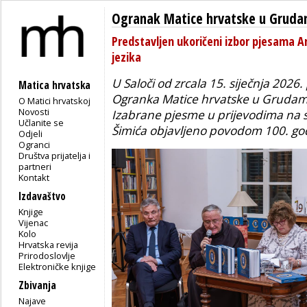
Ogranak Matice hrvatske u Grud
Predstavljen ukoričeni izbor pjesama A
jezika
U Saloči od zrcala 15. siječnja 2026
Matica hrvatska
Ogranka Matice hrvatske u Grudama
O Matici hrvatskoj
Novosti
Izabrane pjesme u prijevodima na s
Učlanite se
Šimića objavljeno povodom 100. god
Odjeli
Ogranci
Društva prijatelja i
partneri
Kontakt
Izdavaštvo
Knjige
Vijenac
Kolo
Hrvatska revija
Prirodoslovlje
Elektroničke knjige
Zbivanja
Najave