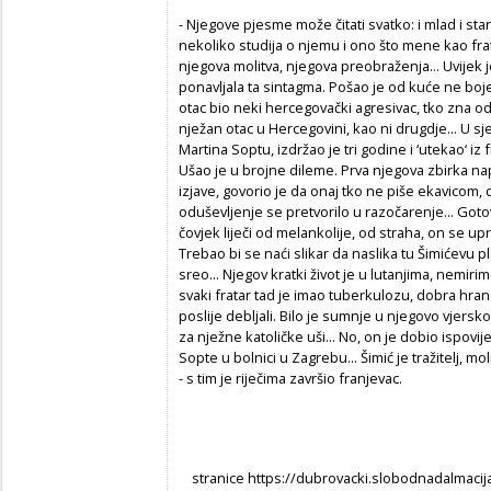
- Njegove pjesme može čitati svatko: i mlad i sta
nekoliko studija o njemu i ono što mene kao fra
njegova molitva, njegova preobraženja... Uvijek je
ponavljala ta sintagma. Pošao je od kuće ne boje
otac bio neki hercegovački agresivac, tko zna od 
nježan otac u Hercegovini, kao ni drugdje... U s
Martina Soptu, izdržao je tri godine i ‘utekao‘ iz fr
Ušao je u brojne dileme. Prva njegova zbirka nap
izjave, govorio je da onaj tko ne piše ekavicom, da
oduševljenje se pretvorilo u razočarenje... Gotov
čovjek liječi od melankolije, od straha, on se up
Trebao bi se naći slikar da naslika tu Šimićevu p
sreo... Njegov kratki život je u lutanjima, nemirima 
svaki fratar tad je imao tuberkulozu, dobra hrana i
poslije debljali. Bilo je sumnje u njegovo vjersko 
za nježne katoličke uši... No, on je dobio ispovi
Sopte u bolnici u Zagrebu... Šimić je tražitelj, m
- s tim je riječima završio franjevac.
stranice https://dubrovacki.slobodnadalmacija