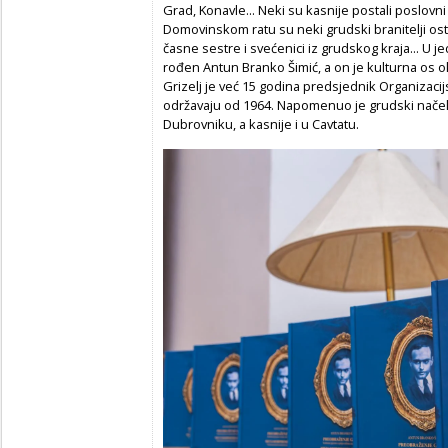
Grad, Konavle... Neki su kasnije postali poslovni l
Domovinskom ratu su neki grudski branitelji ostav
časne sestre i svećenici iz grudskog kraja... U j
rođen Antun Branko Šimić, a on je kulturna os o
Grizelj je već 15 godina predsjednik Organizaci
održavaju od 1964. Napomenuo je grudski načelni
Dubrovniku, a kasnije i u Cavtatu.