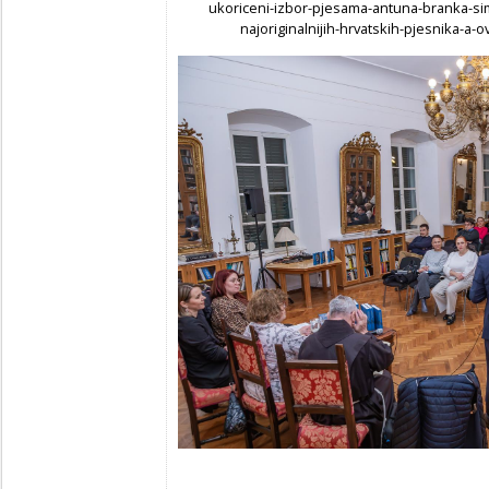
ukoriceni-izbor-pjesama-antuna-branka-simi
najoriginalnijih-hrvatskih-pjesnika-a