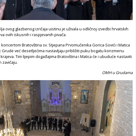
lja ovog glazbenog izričaja uistinu je uživala u odličnoj izvedbi hrvatskih
a ovih iskusnih i raspjevanih pivača.
koncertom Bratovština sv. Stjepana Prvomučenika Gorica-Sovići i Matica
 Grude već desetljećima nastavljaju približiti puku bogatu korizmenu
 krajeva. Tim lijepim događajima Bratovština i Matica će i ubuduće nastaviti
 zavičaju.
OMH u Grudama