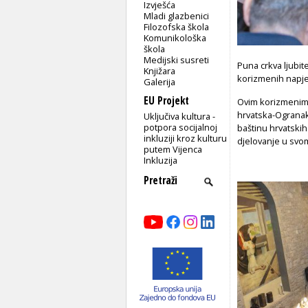
Izvješća
Mladi glazbenici
Filozofska škola
Komunikološka
škola
Medijski susreti
Puna crkva ljubite
Knjižara
korizmenih napjev
Galerija
EU Projekt
Ovim korizmenim 
hrvatska-Ogranak
Uključiva kultura -
potpora socijalnoj
baštinu hrvatskih
inkluziji kroz kulturu
djelovanje u svom
putem Vijenca
Inkluzija