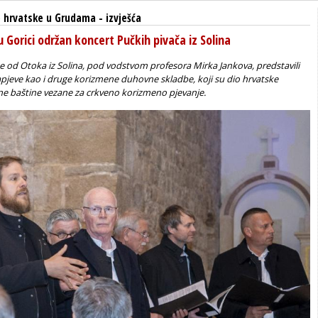
 hrvatske u Grudama
-
izvješća
 u Gorici održan koncert Pučkih pivača iz Solina
e od Otoka iz Solina, pod vodstvom profesora Mirka Jankova, predstavili
pjeve kao i druge korizmene duhovne skladbe, koji su dio hrvatske
rne baštine vezane za crkveno korizmeno pjevanje.