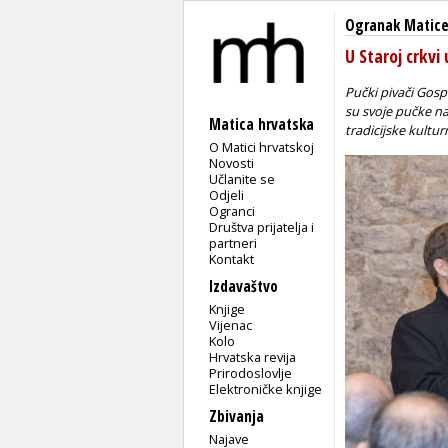
Ogranak Matice
U Staroj crkvi
Pučki pivači Gosp
su svoje pučke na
Matica hrvatska
tradicijske kultu
O Matici hrvatskoj
Novosti
Učlanite se
Odjeli
Ogranci
Društva prijatelja i
partneri
Kontakt
Izdavaštvo
Knjige
Vijenac
Kolo
Hrvatska revija
Prirodoslovlje
Elektroničke knjige
Zbivanja
Najave