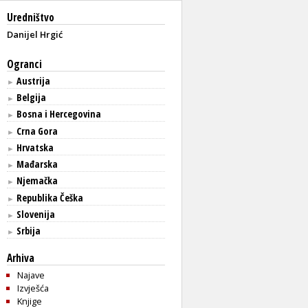
Uredništvo
Danijel Hrgić
Ogranci
Austrija
►
Belgija
►
Bosna i Hercegovina
►
Crna Gora
►
Hrvatska
►
Mađarska
►
Njemačka
►
Republika Češka
►
Slovenija
►
Srbija
►
Arhiva
Najave
Izvješća
Knjige