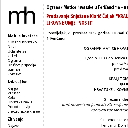
Ogranak Matice hrvatske u Feričancima
-
n
Predavanje Snježane Klarić Čuljak "KR
LIKOVNE UMJETNOSTI"
Ponedjeljak, 29. prosinca 2025. godine u 18 sati. 
Matica hrvatska
1, Feričanci.
O Matici hrvatskoj
Novosti
OGRANAK MATICE HRVAT
Učlanite se
Odjeli
U godini 1100. obljetnice 
Ogranci
poziva V
Društva prijatelja i
predava
partneri
Kontakt
KRALJ TOM
Izdavaštvo
U DJEL
Knjige
HRVATSKE LIKOVN
Vijenac
Kolo
Snježane Klar
Hrvatska revija
prof. povijesti umjetnosti i više savjetni
Prirodoslovlje
Područni konzervators
Elektroničke knjige
Zbivanja
Čitaonica Isidor
Feričanci, Dore 
Najave