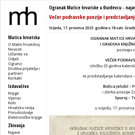
Ogranak Matice hrvatske u Ðurđevcu
-
naja
Večer podravske poezije i predstavljanj
Srijeda, 17. prosinca 2025. godine u 18 sati. Gra
Matica hrvatska
OGRANAK MATICE HRV
I GRADSKA KNJIŽN
O Matici hrvatskoj
Novosti
pozivaju 
Učlanite se
Odjeli
VEČER PODRAVSK
Ogranci
izložbu 25 godina kalenda
Društva prijatelja i
partneri
te predstavljanje kalendara –
Kontakt
Izdavaštvo
Božica Jelušić – F
i zbirke poezije Z
Knjige
Spuroj – T
Vijenac
Kolo
Hrvatska revija
u srijedu, 17. prosinca 
Prirodoslovlje
Elektroničke knjige
Zbivanja
Najave