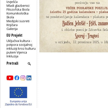
Izvješća
Mladi glazbenici
Filozofska škola
Komunikološka
škola
Medijski susreti
Knjižara
Galerija
EU Projekt
Uključiva kultura -
potpora socijalnoj
inkluziji kroz kulturu
putem Vijenca
Inkluzija