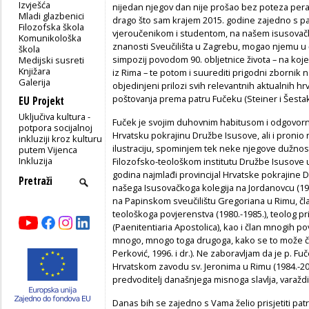
Izvješća
nijedan njegov dan nije prošao bez poteza pera,
Mladi glazbenici
drago što sam krajem 2015. godine zajedno s 
Filozofska škola
vjeroučenikom i studentom, na našem isusovačkom
Komunikološka
znanosti Sveučilišta u Zagrebu, mogao njemu u 
škola
simpozij povodom 90. obljetnice života – na koje
Medijski susreti
Knjižara
iz Rima – te potom i suurediti prigodni zbornik 
Galerija
objedinjeni prilozi svih relevantnih aktualnih hrv
poštovanja prema patru Fučeku (Steiner i Šestak,
EU Projekt
Uključiva kultura -
Fuček je svojim duhovnim habitusom i odgovorn
potpora socijalnoj
Hrvatsku pokrajinu Družbe Isusove, ali i pronio 
inkluziji kroz kulturu
ilustraciju, spominjem tek neke njegove dužnost
putem Vijenca
Inkluzija
Filozofsko-teološkom institutu Družbe Isusove 
godina najmlađi provincijal Hrvatske pokrajine D
našega Isusovačkoga kolegija na Jordanovcu (196
na Papinskom sveučilištu Gregoriana u Rimu, 
teološkoga povjerenstva (1980.-1985.), teolog pr
(Paenitentiaria Apostolica), kao i član mnogih povj
mnogo, mnogo toga drugoga, kako se to može čit
Perković, 1996. i dr.). Ne zaboravljam da je p. 
Hrvatskom zavodu sv. Jeronima u Rimu (1984.-2001.
predvoditelj današnjega misnoga slavlja, varaž
Danas bih se zajedno s Vama želio prisjetiti pa