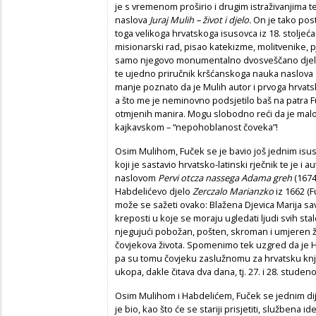
je s vremenom proširio i drugim istraživanjima t
naslova
Juraj Mulih – život i djelo.
On je tako post
toga velikoga hrvatskoga isusovca iz 18. stoljeća.
misionarski rad, pisao katekizme, molitvenike, 
samo njegovo monumentalno dvosveščano djelo 
te ujedno priručnik kršćanskoga nauka naslova
manje poznato da je Mulih autor i prvoga hrva
a što me je neminovno podsjetilo baš na patra F
otmjenih manira. Mogu slobodno reći da je malo
kajkavskom – “nepohoblanost čoveka”!
Osim Mulihom, Fuček se je bavio još jednim isusov
koji je sastavio hrvatsko-latinski rječnik te je 
naslovom
Pervi otcza nassega Adama greh
(1674
Habdelićevo djelo
Zerczalo Marianzko
iz 1662 (
može se sažeti ovako: Blažena Djevica Marija sa
kreposti u koje se moraju ugledati ljudi svih sta
njegujući pobožan, pošten, skroman i umjeren život
čovjekova života. Spomenimo tek uzgred da je Ha
pa su tomu čovjeku zaslužnomu za hrvatsku knjiž
ukopa, dakle čitava dva dana, tj. 27. i 28. stude
Osim Mulihom i Habdelićem, Fuček se jednim di
je bio, kao što će se stariji prisjetiti, službena i