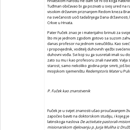
hrvatskom narodu ne dam se ni od koga natkrilit
Tuđman običavao bi ga pozivati u svoj ured na r
visokim državnim priznanjem Redom kneza Bran
na svečanosti uoči tadašnjega Dana državnosti, k
Crkve u Hrvata.
Pater Fuček znao je i materijalno brinuti za svoj
što mi je jednom zgodom gotovo sa suzom zahva
danas profesor na jednom sveučilištu. Kao sveć
i propovjednik, voditelj duhovnih vježbi svećenic
duhovni vođa. Svi koji su ga susretali imali su do
zato su mu i kao profesoru znali navratiti. Val
starost, samo nekoliko godina prije smrti, još 
misijskom sjemeništu
Redemptoris Mater
u Puli
P. Fuček kao znanstvenik
Fuček je u svijet znanosti ušao proučavanjem živo
započeo baviti na doktorskom studiju, i kojeg j
latinskoga naslova
De activitate pastorali-mision
misionarskom djelovanju p. Jurja Muliha iz Družb