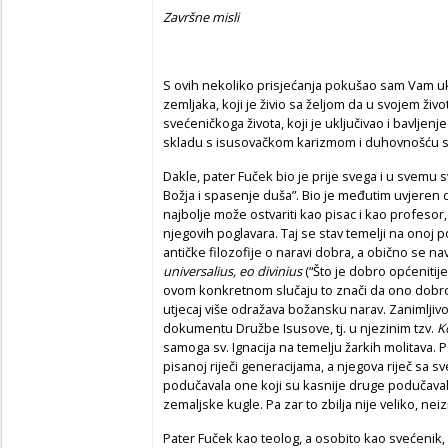
Završne misli
S ovih nekoliko prisjećanja pokušao sam Vam ukr
zemljaka, koji je živio sa željom da u svojem živ
svećeničkoga života, koji je uključivao i bavlje
skladu s isusovačkom karizmom i duhovnošću sh
Dakle, pater Fuček bio je prije svega i u svemu s
Božja i spasenje duša”. Bio je međutim uvjeren 
najbolje može ostvariti kao pisac i kao profesor, 
njegovih poglavara. Taj se stav temelji na onoj p
antičke filozofije o naravi dobra, a obično se nav
universalius, eo divinius
(“Što je dobro općenitije
ovom konkretnom slučaju to znači da ono dobro koj
utjecaj više odražava božansku narav. Zanimljivo
dokumentu Družbe Isusove, tj. u njezinim tzv.
K
samoga sv. Ignacija na temelju žarkih molitava. P.
pisanoj riječi generacijama, a njegova riječ sa sv
podučavala one koji su kasnije druge podučavali i
zemaljske kugle. Pa zar to zbilja nije veliko, ne
Pater Fuček kao teolog, a osobito kao svećenik, p