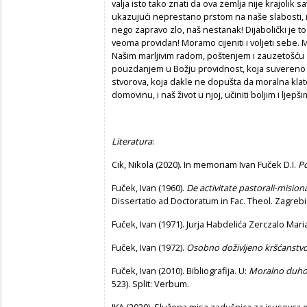
valja isto tako znati da ova zemlja nije krajolik 
ukazujući neprestano prstom na naše slabosti, ne
nego zapravo zlo, naš nestanak! Dijabolički je to
veoma providan! Moramo cijeniti i voljeti sebe. M
Našim marljivim radom, poštenjem i zauzetošću
pouzdanjem u Božju providnost, koja suvereno 
stvorova, koja dakle ne dopušta da moralna klat
domovinu, i naš život u njoj, učiniti boljim i ljepši
Literatura
:
Cik, Nikola (2020). In memoriam Ivan Fuček D.I.
P
Fuček, Ivan (1960).
De activitate pastorali-misiona
Dissertatio ad Doctoratum in Fac. Theol. Zagrebi
Fuček, Ivan (1971). Jurja Habdelića Zerczalo Mar
Fuček, Ivan (1972).
Osobno doživljeno kršćanstv
Fuček, Ivan (2010). Bibliografija. U:
Moralno duhovn
523). Split: Verbum.