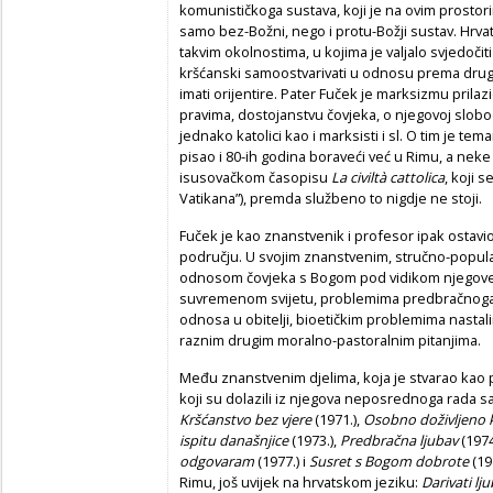
komunističkoga sustava, koji je na ovim prostori
samo bez-Božni, nego i protu-Božji sustav. Hrvat
takvim okolnostima, u kojima je valjalo svjedočiti
kršćanski samoostvarivati u odnosu prema drugim
imati orijentire. Pater Fuček je marksizmu prilazio
pravima, dostojanstvu čovjeka, o njegovoj slobo
jednako katolici kao i marksisti i sl. O tim je te
pisao i 80-ih godina boraveći već u Rimu, a neke 
isusovačkom časopisu
La
civiltà cattolica
, koji 
Vatikana”), premda službeno to nigdje ne stoji.
Fuček je kao znanstvenik i profesor ipak ostavi
području. U svojim znanstvenim, stručno-popula
odnosom čovjeka s Bogom pod vidikom njegove 
suvremenom svijetu, problemima predbračnoga
odnosa u obitelji, bioetičkim problemima nasta
raznim drugim moralno-pastoralnim pitanjima.
Među znanstvenim djelima, koja je stvarao kao 
koji su dolazili iz njegova neposrednoga rada s
Kršćanstvo bez vjere
(1971.),
Osobno doživljeno 
ispitu današnjice
(1973.),
Predbračna ljubav
(1974
odgovaram
(1977.) i
Susret s Bogom dobrote
(19
Rimu, još uvijek na hrvatskom jeziku:
Darivati lj