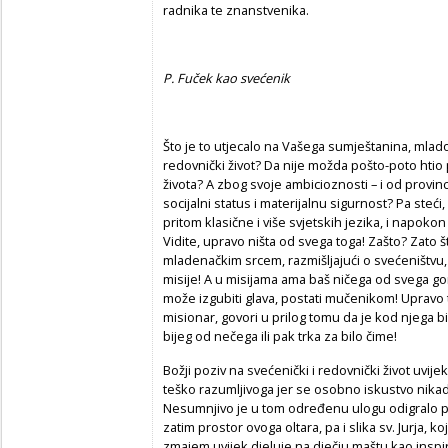
radnika te znanstvenika.
P. Fuček kao svećenik
Što je to utjecalo na Vašega sumještanina, mlado
redovnički život? Da nije možda pošto-poto hti
života? A zbog svoje ambicioznosti – i od provin
socijalni status i materijalnu sigurnost? Pa steć
pritom klasične i više svjetskih jezika, i napoko
Vidite, upravo ništa od svega toga! Zašto? Zato š
mladenačkim srcem, razmišljajući o svećeništvu, 
misije! A u misijama ama baš ničega od svega
može izgubiti glava, postati mučenikom! Upravo ta 
misionar, govori u prilog tomu da je kod njega 
bijeg od nečega ili pak trka za bilo čime!
Božji poziv na svećenički i redovnički život uvij
teško razumljivoga jer se osobno iskustvo nika
Nesumnjivo je u tom određenu ulogu odigralo p
zatim prostor ovoga oltara, pa i slika sv. Jurja, 
zmajem uvijek djeluje na dječju maštu kao inspir