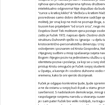
njihova vjera bude primjerena njihovu društven
intelektualno odgovorna! Nije dopuštao da buduć
“curice u kratkoj kiklici” ili “dečkića u kratkim h
posredovao samo dobro definirane sadržaje vjere,
molitelj. Jer onaj koji ne moli ne poznaje Boga, 
Isusom kao prijateljem “od srca k srcu”, nego m
čovjekov život! Tek molitvom vjera postaje osobn
zašto je Fuček 1972. napisao djelo
Osobno doživ
strukturu Duhovnih vježbi sv. Ignacija – u djel
kristocentrično-personalističku dimenziju. U toj 
oslovljenim i pozvanim od Krista Gospodina, Neb
i Njegovoj sudbini u misiji spašavanja svijeta n
Bogom i Njegov poziv na jedinstvenu službu u c
identiteta poziva i poslanja, za koji se u svoj slo
pristup Kristu omogućio je Fuček svojoj studen
u Opatiju, a kasnije ih i osobno duhovno vodio r
vremena, kako bi oni vjerski dozrijevali.
Fuček je odgajao konkretne ljude, ljude spremn
a ne da ostanu u svojoj kući ili pak u stanu groz
savršenost. S nadolaskom demokracije, mnogi su
raspolaganje svojemu narodu u stvaranju suver
je i sam pater Fuček bio velik rodoljub, na trag