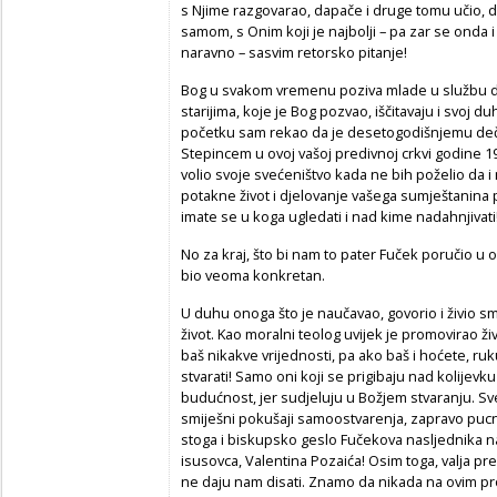
s Njime razgovarao, dapače i druge tomu učio, 
samom, s Onim koji je najbolji – pa zar se onda i
naravno – sasvim retorsko pitanje!
Bog u svakom vremenu poziva mlade u službu dar
starijima, koje je Bog pozvao, iščitavaju i svoj d
početku sam rekao da je desetogodišnjemu dečk
Stepincem u ovoj vašoj predivnoj crkvi godine 1
volio svoje svećeništvo kada ne bih poželio da
potakne život i djelovanje vašega sumještanina p
imate se u koga ugledati i nad kime nadahnjivati
No za kraj, što bi nam to pater Fuček poručio 
bio veoma konkretan.
U duhu onoga što je naučavao, govorio i živio smij
život. Kao moralni teolog uvijek je promovirao ž
baš nikakve vrijednosti, pa ako baš i hoćete, ru
stvarati! Samo oni koji se prigibaju nad kolijevku 
budućnost, jer sudjeluju u Božjem stvaranju. Sv
smiješni pokušaji samoostvarenja, zapravo pucnji u
stoga i biskupsko geslo Fučekova nasljednika na
isusovca, Valentina Pozaića! Osim toga, valja prez
ne daju nam disati. Znamo da nikada na ovim pros