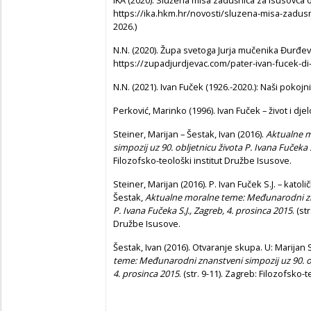
IKA (2020). Služena misa zadušnica za isusovca o
https://ika.hkm.hr/novosti/sluzena-misa-zadusni
2026.)
N.N. (2020). Župa svetoga Jurja mučenika Đurđe
https://zupadjurdjevac.com/pater-ivan-fucek-di-1
N.N. (2021).
Ivan Fuček (1926.-2020.): Naši pokojni
Perković, Marinko (1996). Ivan Fuček – život i djel
Steiner, Marijan – Šestak, Ivan (2016).
Aktualne m
simpozij uz 90. obljetnicu života P. Ivana Fučeka S
Filozofsko-teološki institut Družbe Isusove.
Steiner, Marijan (2016). P. Ivan Fuček S.J. – katoli
Šestak,
Aktualne moralne teme:
Međunarodni zna
P. Ivana Fučeka S.J., Zagreb, 4. prosinca 2015
. (st
Družbe Isusove.
Šestak, Ivan (2016). Otvaranje skupa. U: Marijan 
teme:
Međunarodni znanstveni simpozij uz 90. obl
4. prosinca 2015
. (str. 9-11). Zagreb: Filozofsko-