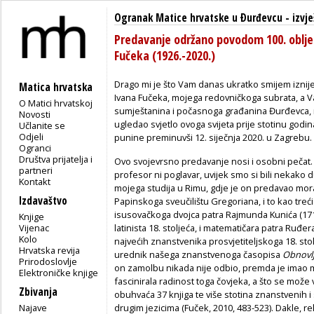
Ogranak Matice hrvatske u Ðurđevcu
-
izvj
Predavanje održano povodom 100. oblje
Fučeka (1926.-2020.)
Drago mi je što Vam danas ukratko smijem iznijet
Matica hrvatska
Ivana Fučeka, mojega redovničkoga subrata, a 
O Matici hrvatskoj
sumještanina i počasnoga građanina Đurđevca, n
Novosti
ugledao svjetlo ovoga svijeta prije stotinu godin
Učlanite se
Odjeli
punine preminuvši 12. siječnja 2020. u Zagrebu.
Ogranci
Društva prijatelja i
Ovo svojevrsno predavanje nosi i osobni pečat.
partneri
profesor ni poglavar, uvijek smo si bili nekako
Kontakt
mojega studija u Rimu, gdje je on predavao mor
Izdavaštvo
Papinskoga sveučilištu Gregoriana, i to kao tr
isusovačkoga dvojca patra Rajmunda Kunića (1719
Knjige
Vijenac
latinista 18. stoljeća, i matematičara patra Ruđe
Kolo
najvećih znanstvenika prosvjetiteljskoga 18. st
Hrvatska revija
urednik našega znanstvenoga časopisa
Obnovlj
Prirodoslovlje
on zamolbu nikada nije odbio, premda je imao 
Elektroničke knjige
fascinirala radinost toga čovjeka, a što se može vi
Zbivanja
obuhvaća 37 knjiga te više stotina znanstvenih i
Najave
drugim jezicima (Fuček, 2010, 483-523). Dakle, rekl