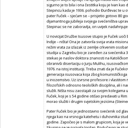
sigurno je to bila i ona čestitka koju je Ivan k
Stepincu kada je 1936. pohodio Đurđevac te u ov
pater Fuček – sjećam se – prisjetio gotovo 80 god
dijamantnoga jubileja svojega svećeništva upravo
Stepinac se ne zaboravlja, on uvijek nadahnjuje
U novicijat Družbe Isusove stupio je Fuček uoči b
Indije – ništa! Ona je zatvorila svoja vrata misi
režim vrata za izlazak iz zemlje crkvenim osoba
studija u Zagrebu bio je zaređen za svećenika 30
stekao je naslov doktora znanosti na Katoličk
obranivši disertaciju o Jurju Mulihu, isusovačkom 
1976. na istoj instituciji. Treba znati da je Fuček
generacija isusovaca koja zbog komunističkoga re
u inozemstvo. Uz izvrsne profesore i vlastitom m
filozofskih odnosno teoloških disciplina, ali i na
služili. Ništa nisu zaostajali za svojim kolegama
Fuček, koji je s 54 godine otišao predavati u Rim 
morao služiti i drugim svjetskim jezicima (Steiner
Pater Fuček bio je jednostavno svećenik od glav
njega kao na vrsnoga katehetu i duhovnika stud
godine. Započeo je s malom grupicom, koja je v
Skupina se je nazvala Jordan. Podučavao je stud