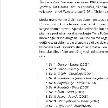
Život – Ljubav: Traganje za istinom
(1995.),
Vojev
vježbe
(2000. i 2004.). Tomu su pridošla još nek
valja spomenuti
Il peccato oggi
(1991., “Grijeh da
Među znanstvenim djelima osobito mjesto zauz
duhovni život
, koji je tiskan u vremenskom ras
svojevrsnom pothvatu Splitske izdavačke kuće 
pitanja s područja moralne teologije. To je Fuč
moralnoga i duhovnoga nauka. Prvi dio svakoga
dotičnoga problema, a u drugom se dijelu daju 
kršćanski život. Općenito stručnjaci smatraju da 
hrvatskoj filozofsko-teološkoj misli, odnosno reli
niza:
Sv. 1:
Osoba – Savjest
(2003.)
Sv. 2:
Zakon – Vjera
(2004.)
Sv. 3:
Grijeh – Obraćenje
(2004.)
Sv. 4:
Predbračna ljubav – Bračna ljubav
(2
Sv. 5:
Bogoštovlje – Molitva
(2006.)
Sv. 6:
Roditelji – Djeca
(2008.)
Sv. 7:
Život – Smrt
(2008.)
Sv. 8:
Pravo – Pravda
(2008.)
Sv. 9:
Istinoljubivost – Mediji
(2009.)
Sv. 10:
Vjerovati – Živjeti
(2010.)