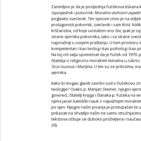
Zanimljivo je da je posljednja Fučekova tiskana k
Ispovjednik i pokornik: Moralno-duhovni aspekt
poglavito svećenik. Tim spisom iznio je na vidje
protagonisti pokornik, svećenik i sam Krist. Kolik
kršćanstva, od koje uostalom ono živi, ipak je i
strane vjernika pokornika, tako i sa strane sveć
najsnažniji u svojem praštanju. U tom prostoru 
kompetentan i kao teolog i kao psiholog i kao pr
Na toj crti valja spomenuti da je Fuček od 1970
čitatelja o religiozno moralnim temama u rubrici
Srca Isusova i Marijina
. U tim su se prilozima, i
vjernika.
Kako bi mogao glasiti završni sud o Fučekovu 
teologije? Ovako p. Marijan Steiner, njegov vjero
govoreći, čitatelji knjiga i članaka p. Fučeka na 
njima jasan katolički nauk o najvažnijim moralnim
po vjeri. Njegov način pisanja je pristupačan te 
prikazati na shvatljiv način ne samo stručnjacima n
tekstova očituje se duboko proživljena i naučavan
20).