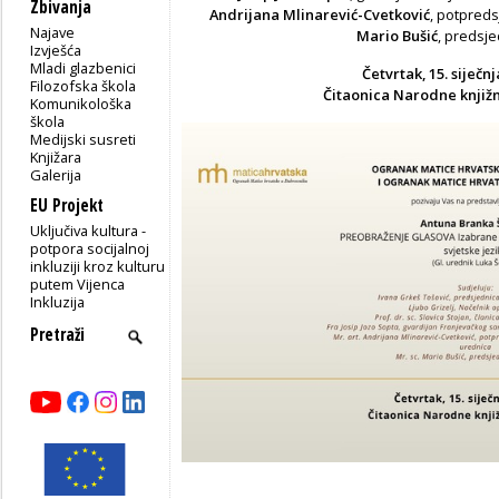
Zbivanja
Andrijana Mlinarević-Cvetković
, potpred
Najave
Mario Bušić
, predsj
Izvješća
Mladi glazbenici
Četvrtak, 15. siječnj
Filozofska škola
Čitaonica Narodne knjiž
Komunikološka
škola
Medijski susreti
Knjižara
Galerija
EU Projekt
Uključiva kultura -
potpora socijalnoj
inkluziji kroz kulturu
putem Vijenca
Inkluzija