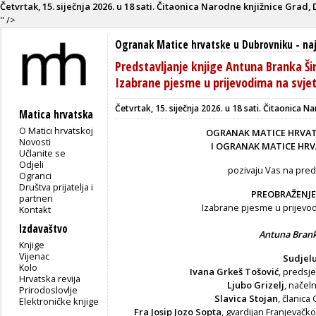
Četvrtak, 15. siječnja 2026. u 18 sati
.
Čitaonica Narodne knjižnice Grad, 
" />
Ogranak Matice hrvatske u Dubrovniku
-
na
Predstavljanje knjige Antuna Branka 
Izabrane pjesme u prijevodima na svjet
Četvrtak, 15. siječnja 2026. u 18 sati
.
Čitaonica Na
Matica hrvatska
O Matici hrvatskoj
OGRANAK MATICE HRVA
Novosti
I OGRANAK MATICE HR
Učlanite se
Odjeli
pozivaju Vas na preds
Ogranci
Društva prijatelja i
PREOBRAŽENJ
partneri
Izabrane pjesme u prijevod
Kontakt
Izdavaštvo
Antuna Brank
Knjige
Vijenac
Sudjelu
Kolo
Ivana Grkeš Tošović
, predsj
Hrvatska revija
Ljubo Grizelj
, načel
Prirodoslovlje
Slavica Stojan
, članic
Elektroničke knjige
Fra Josip Jozo Sopta
, gvardijan Franjevač