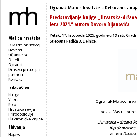
Ogranak Matice hrvatske u Delnicama
-
naj
Predstavljanje knjige „Hrvatska-držav
leta 2024.“ autora Davora Dijanovića
Petak, 17. listopada 2025. godine u 19 sati. Gradsk
Matica hrvatska
Stjepana Radića 3, Delnice.
O Matici hrvatskoj
Novosti
Učlanite se
Odjeli
Ogranci
Društva prijatelja i
partneri
Kontakt
Izdavaštvo
Knjige
Vijenac
Ogranak Matice hrva
Kolo
Hrvatska revija
poziva Vas na predst
Prirodoslovlje
Elektroničke knjige
„Hrvatska – država k
Zbivanja
Kip domovine l
autora
Davora 
Najave