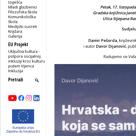
Izvješća
Mladi glazbenici
Petak, 17. listopada
Filozofska škola
Gradska knjižnica Jane
Komunikološka
Ulica Stjepana Rad
škola
Medijski susreti
Sudjelu
Knjižara
Galerija
Damir Pešorda
, književni
EU Projekt
i autor
Davor Dijanović
, publ
Uključiva kultura -
potpora socijalnoj
Radujemo se Vaš
inkluziji kroz kulturu
putem Vijenca
Inkluzija