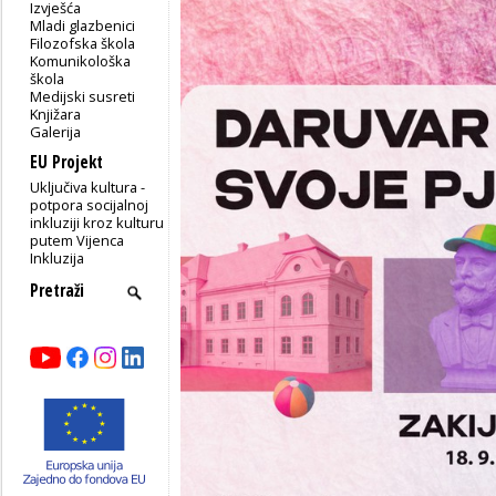
Izvješća
Mladi glazbenici
Filozofska škola
Komunikološka
škola
Medijski susreti
Knjižara
Galerija
EU Projekt
Uključiva kultura -
potpora socijalnoj
inkluziji kroz kulturu
putem Vijenca
Inkluzija