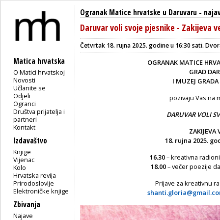
Ogranak Matice hrvatske u Daruvaru
-
naja
Daruvar voli svoje pjesnike - Zakijeva v
Četvrtak 18. rujna 2025. godine u 16:30 sati. Dvor
Matica hrvatska
OGRANAK MATICE HRV
GRAD DA
O Matici hrvatskoj
Novosti
I MUZEJ GRADA
Učlanite se
Odjeli
pozivaju Vas na 
Ogranci
Društva prijatelja i
DARUVAR VOLI SV
partneri
Kontakt
ZAKIJEVA 
Izdavaštvo
18. rujna 2025. g
Knjige
16.30
– kreativna radion
Vijenac
18.00
– večer poezije d
Kolo
Hrvatska revija
Prirodoslovlje
Prijave za kreativnu ra
Elektroničke knjige
shanti.gloria@gmail.c
Zbivanja
Najave