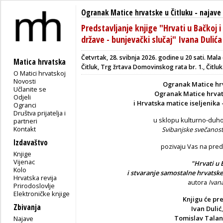
Ogranak Matice hrvatske u Čitluku
-
najave
Predstavljanje knjige "Hrvati u Bačkoj
države - bunjevački slučaj" Ivana Dulića
Četvrtak, 28. svibnja 2026. godine u 20 sati. Mal
Matica hrvatska
Čitluk, Trg žrtava Domovinskog rata br. 1., Čitluk
O Matici hrvatskoj
Novosti
Ogranak Matice hr
Učlanite se
Ogranak Matice hrvat
Odjeli
i Hrvatska matice iseljenika
Ogranci
Društva prijatelja i
u sklopu kulturno-duh
partneri
Kontakt
Svibanjske svečanosti
Izdavaštvo
pozivaju Vas na preds
Knjige
Vijenac
"Hrvati u 
Kolo
i stvaranje samostalne hrvatske
Hrvatska revija
autora
Ivana
Prirodoslovlje
Elektroničke knjige
Knjigu će pre
Zbivanja
Ivan Dulić
Tomislav Tala
Najave