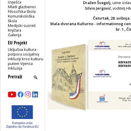
Izvješća
Dražen Švagelj
, uime izd
Mladi glazbenici
Silvio Jergović
, voditelj 
Filozofska škola
Komunikološka
Četvrtak, 28. svibnja 
škola
Mala dvorana Kulturno - informativnog cent
Medijski susreti
br. 1., Či
Knjižara
Galerija
EU Projekt
Uključiva kultura -
potpora socijalnoj
inkluziji kroz kulturu
putem Vijenca
Inkluzija