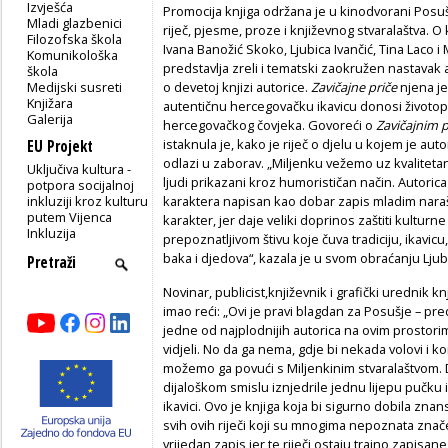
Izvješća
Promocija knjiga održana je u kinodvorani Posušje,
Mladi glazbenici
riječ, pjesme, proze i književnog stvaralaštva. O 
Filozofska škola
Ivana Banožić Skoko, Ljubica Ivančić, Tina Laco i
Komunikološka
predstavlja zreli i tematski zaokružen nastavak a
škola
Medijski susreti
o devetoj knjizi autorice.
Zavičajne priče
njena je
Knjižara
autentičnu hercegovačku ikavicu donosi životop
Galerija
hercegovačkog čovjeka. Govoreći o
Zavičajnim 
istaknula je, kako je riječ o djelu u kojem je auto
EU Projekt
odlazi u zaborav. „Miljenku vežemo uz kvalitetan 
Uključiva kultura -
ljudi prikazani kroz humorističan način. Autorica 
potpora socijalnoj
inkluziji kroz kulturu
karaktera napisan kao dobar zapis mladim narašt
putem Vijenca
karakter, jer daje veliki doprinos zaštiti kulturn
Inkluzija
prepoznatljivom štivu koje čuva tradiciju, ikavicu,
baka i djedova“, kazala je u svom obraćanju Ljubi
Novinar, publicist,književnik i grafički urednik k
imao reći: „Ovi je pravi blagdan za Posušje – pr
jedne od najplodnijih autorica na ovim prostorim
vidjeli. No da ga nema, gdje bi nekada volovi i konji 
možemo ga povući s Miljenkinim stvaralaštvom. D
dijaloškom smislu iznjedrile jednu lijepu pučku 
ikavici. Ovo je knjiga koja bi sigurno dobila zna
svih ovih riječi koji su mnogima nepoznata značen
vrijedan zapis jer te riječi ostaju trajno zapisan