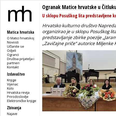
Ogranak Matice hrvatske u Čitluk
U sklopu Posuškog lita predstavljene k
Hrvatsko kulturno društvo Napreda
organizirao je u sklopu Posuškog lit
Matica hrvatska
predstavljanje zbirke poezije „Jaram r
O Matici hrvatskoj
Novosti
„Zavičajne priče“ autorice Miljenke 
Učlanite se
Odjeli
Ogranci
Društva prijatelja i
partneri
Kontakt
Izdavaštvo
Knjige
Vijenac
Kolo
Hrvatska revija
Prirodoslovlje
Elektroničke knjige
Zbivanja
Najave