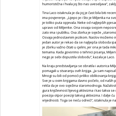
humoristična i hvala joj što nas uveseljava“, zak
Tina Laco istaknula je da joj je čast bila biti rec
ima povjerenje. „Lijepo je i što je Miljenka na svo
je toliko puta opjevala. Neke od najljepših pjesam
upravo od Miljenke. Ona osvaja svojom neposred
zato ima i publiku. Ova zbirka je svježe „staro
Osvaja jednostavnim jezikom. Naslov možemo inte
jedan autor je rekao da se najljepša sloboda ipa
je zbirku važno čitati u cjelini, jer ona je tada
temama. Kada govorimo o tehnici pisanja, Milje
nego je sebi dopustila slobodu“, kazala je Laco.
Na kraju predstavljanja se obratila i autorica Milj
pomagali u stvaranju ovih knjiga. „Ja sam napisal
Mnogi su bili od pomoći priliko oblikovanja knjiga. Z
Sve je u ovim knjigama davno počelo, od naših p
rekla da je ovo svježina staromodnoga. Nažalos
gura književnost lijevog aktivizma i kao takva se 
poezija otpor poeziji takvog aktivizma. I dalje ću 
vrijednosti. Toga se neću odreći“, istaknula je n