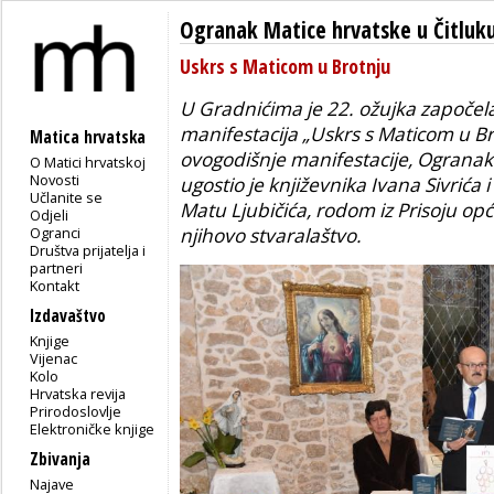
Ogranak Matice hrvatske u Čitluk
Uskrs s Maticom u Brotnju
U Gradnićima je 22. ožujka započe
manifestacija „Uskrs s Maticom u Br
Matica hrvatska
ovogodišnje manifestacije, Ogranak
O Matici hrvatskoj
Novosti
ugostio je književnika Ivana Sivrića
Učlanite se
Matu Ljubičića, rodom iz Prisoju op
Odjeli
Ogranci
njihovo stvaralaštvo.
Društva prijatelja i
partneri
Kontakt
Izdavaštvo
Knjige
Vijenac
Kolo
Hrvatska revija
Prirodoslovlje
Elektroničke knjige
Zbivanja
Najave