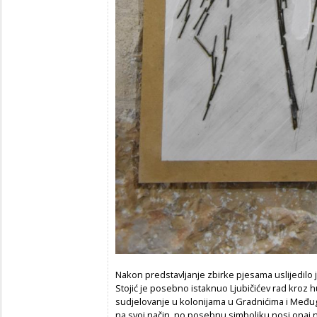
Nakon predstavljanje zbirke pjesama uslijedilo j
Stojić je posebno istaknuo Ljubičićev rad kroz 
sudjelovanje u kolonijama u Gradnićima i Međugor
na svoj način, no posebnu simboliku nosi onaj n