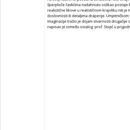
šperploče čavlićima nadahnuto oslikao postaje kr
realistične likove u realističnom krajoliku niti je
doslovnosti ili detaljima draperije. Umjetničko
imaginacije tražio je dojam stvarnosti drugači
napisao je između ostalog prof. Stojić u prigod