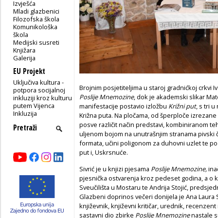
Izvješća
Mladi glazbenici
Filozofska škola
Komunikološka
škola
Medijski susreti
Knjižara
Galerija
EU Projekt
Uključiva kultura -
Brojnim posjetiteljima u staroj gradnićkoj crkvi 
potpora socijalnoj
Poslije Mnemozine
, dok je akademski slikar Mat
inkluziji kroz kulturu
putem Vijenca
manifestacije postavio izložbu
Križni put
, s tri
Inkluzija
Križna puta. Na pločama, od šperploče izrezane
posve različit način predstavi, kombiniranom tehni
uljenom bojom na unutrašnjim stranama pivski če
formata, učini poligonom za duhovni uzlet te po p
put i, Uskrsnuće.
Sivrić je u knjizi pjesama
Poslije Mnemozine,
ina
pjesnička ostvarenja kroz pedeset godina, a o knj
Sveučilišta u Mostaru te Andrija Stojić, predsje
Glazbeni doprinos večeri donijela je Ana Laura So
književnik, književni kritičar, urednik, recenzent 
sastavni dio zbirke
Poslije Mnemozine
nastale s