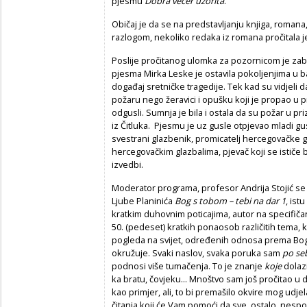
pjesmu
Dobra večer uzorita
.
Običaj je da se na predstavljanju knjiga, roman
razlogom, nekoliko redaka iz romana pročitala 
Poslije pročitanog ulomka za pozornicom je zab
pjesma Mirka Leske je ostavila pokoljenjima u b
događaj sretničke tragedije. Tek kad su vidjel
požaru nego žeravici i opušku koji je propao u 
odgusli. Sumnja je bila i ostala da su požar u 
iz Čitluka. Pjesmu je uz gusle otpjevao mladi gu
svestrani glazbenik, promicatelj hercegovačke gl
hercegovačkim glazbalima, pjevač koji se ističe 
izvedbi.
Moderator programa, profesor Andrija Stojić se
Ljube Planinića
Bog s tobom – tebi na dar 1
, ist
kratkim duhovnim poticajima, autor na specifičan
50. (pedeset) kratkih ponaosob različitih tema, ka
pogleda na svijet, određenih odnosa prema Bogu, č
okružuje. Svaki naslov, svaka poruka sam
po se
podnosi više tumačenja. To je znanje
koje
dolazi
ka bratu, čovjeku... Mnoštvo sam još pročitao u 
kao primjer, ali, to bi premašilo okvire mog udje
čitanja koji će Vam pomoći da sve ostalo, nesp