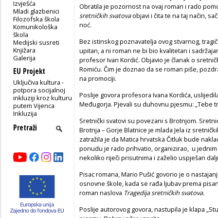
Izvješća
Obratila je pozornost na ovaj roman i rado po
Mladi glazbenici
sretničkih svatova
objavi i čita te na taj način,
Filozofska škola
noć.
Komunikološka
škola
Bez istinskog poznavatelja ovog stvarnog, tragi
Medijski susreti
Knjižara
upitan, a ni roman ne bi bio kvalitetan i sadržaja
Galerija
profesor Ivan Kordić. Objavio je članak o sretnič
Romiću. Čim je doznao da se roman piše, pozdravi
EU Projekt
na promociji.
Uključiva kultura -
potpora socijalnoj
Poslije govora profesora Ivana Kordića, uslijedil
inkluziji kroz kulturu
Međugorja. Pjevali su duhovnu pjesmu: „Tebe t
putem Vijenca
Inkluzija
Sretnički svatovi su povezani s Brotnjom. Sretnic
Brotnja – Gorje Blatnice je mlada Jela iz sretnič
zatražila je da Matica hrvatska Čitluk bude nakl
ponudu je rado prihvatio, organizirao, u jednim
nekoliko riječi prisutnima i zaželio uspješan dal
Pisac romana, Mario Pušić govorio je o nastajan
osnovne škole, kada se rađa ljubav prema pisanju
roman naslova
Tragedija sretničkih svatova.
Poslije autorovog govora, nastupila je klapa „St