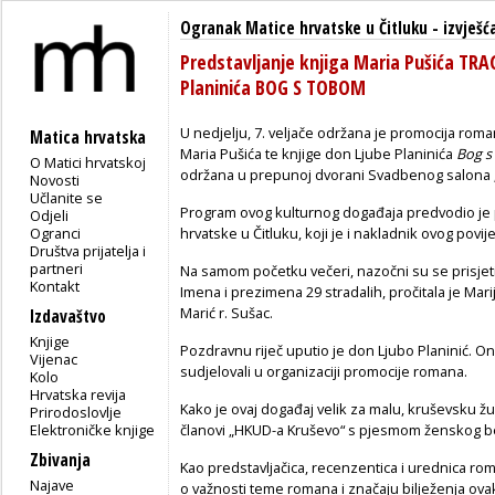
Ogranak Matice hrvatske u Čitluku
-
izvješć
Predstavljanje knjiga Maria Pušića TR
Planinića BOG S TOBOM
U nedjelju, 7. veljače održana je promocija rom
Matica hrvatska
Maria Pušića te knjige don Ljube Planinića
Bog s
O Matici hrvatskoj
održana u prepunoj dvorani Svadbenog salona „
Novosti
Učlanite se
Program ovog kulturnog događaja predvodio je p
Odjeli
Ogranci
hrvatske u Čitluku, koji je i nakladnik ovog pov
Društva prijatelja i
partneri
Na samom početku večeri, nazočni su se prisjetili
Kontakt
Imena i prezimena 29 stradalih, pročitala je Mar
Marić r. Sušac.
Izdavaštvo
Knjige
Pozdravnu riječ uputio je don Ljubo Planinić. On
Vijenac
sudjelovali u organizaciji promocije romana.
Kolo
Hrvatska revija
Kako je ovaj događaj velik za malu, kruševsku 
Prirodoslovlje
Elektroničke knjige
članovi „HKUD-a Kruševo“ s pjesmom ženskog b
Zbivanja
Kao predstavljačica, recenzentica i urednica rom
Najave
o važnosti teme romana i značaju bilježenja ov