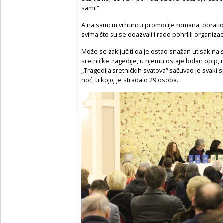
sami.“
A na samom vrhuncu promocije romana, obratio s
svima što su se odazvali i rado pohrlili organiza
Može se zaključiti da je ostao snažan utisak na
sretničke tragedije, u njemu ostaje bolan opip,
„Tragedija sretničkih svatova“ sačuvao je svaki
noć, u kojoj je stradalo 29 osoba.