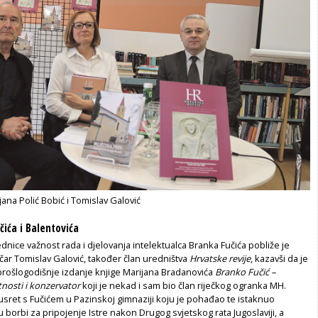
jana Polić Bobić i Tomislav Galović
ića i Balentovića
nice važnost rada i djelovanja intelektualca Branka Fučića pobliže je
čar Tomislav Galović, također član uredništva
Hrvatske revije
, kazavši da je
prošlogodišnje izdanje knjige Marijana Bradanovića
Branko Fučić –
nosti i konzervator
koji je nekad i sam bio član riječkog ogranka MH.
susret s Fučićem u Pazinskoj gimnaziji koju je pohađao te istaknuo
 borbi za pripojenje Istre nakon Drugog svjetskog rata Jugoslaviji, a