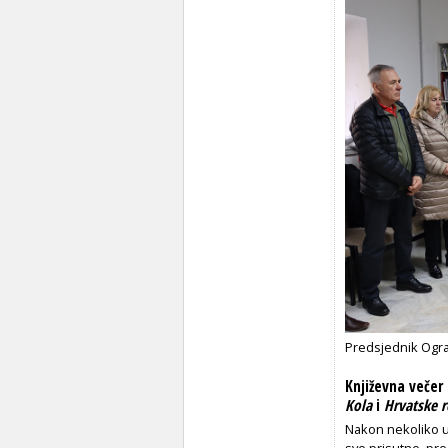
Predsjednik Ogr
Književna večer
Kola
i
Hrvatske r
Nakon nekoliko uv
sve prisutne, pre