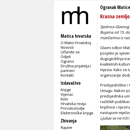
Ogranak Matice
Krasna zemljo
Sjednica Glavnog 
Bujama od 15. do 
Matica hrvatska
matičarima iz razl
O Matici hrvatskoj
Novosti
Glavni odbor Mati
Učlanite se
posjetio je sjever
Odjeli
dugogodišnja trad
Ogranci
kvalitetnih kultu
Društva prijatelja i
mjesta. Kako se t
partneri
Kontakt
organizacije dod
Izdavaštvo
Predsjedništvo i 
Knjige
Umagu. Nakon poz
Vijenac
predsjednika uma
Kolo
različitih publik
Hrvatska revija
knjižnice i njezi
Prirodoslovlje
nastupom mješovi
Elektroničke knjige
Ljubav se ne trži
Zbivanja
Najave