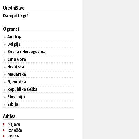
Uredništvo
Danijel Hrgić
Ogranci
Austrija
►
Belgija
►
Bosna i Hercegovina
►
Crna Gora
►
Hrvatska
►
Mađarska
►
Njemačka
►
Republika Češka
►
Slovenija
►
Srbija
►
Arhiva
Najave
Izvješća
Knjige