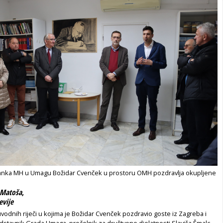
anka MH u Umagu Božidar Cvenček u prostoru OMH pozdravlja okupljene
Matoša
,
evije
odnih riječi u kojima je Božidar Cvenček pozdravio goste iz Zagreba i
dstavnik Grada Umaga, pročelnik za društvene djelatnosti Slaviša Šmalc