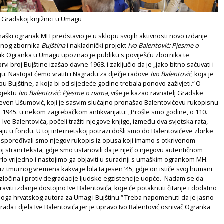
u Gradskoj knjižnici u Umagu
aški ogranak MH predstavio je u sklopu svojih aktivnosti novo izdanje
snog zbornika
Bujština
i nakladnički projekt
Ivo Balentović: Pjesme o
ik Ogranka u Umagu upoznao je publiku s poviješću zbornika te
rvi broj Bujštine izašao davne 1968. i zaključio da je „jako bitno sačuvati i
ciju. Nastojat ćemo vratiti i Nagradu za dječje radove
Ivo Balentović
, koja je
pu Bujštine, a koja bi od sljedeće godine trebala ponovo zaživjeti.“ O
ojektu
Ivo Balentović: Pjesme o nama
, više je kazao ravnatelj Gradske
even Ušumović, koji je sasvim slučajno pronašao Balentovićevu rukopisnu
z 1945. u nekom zagrebačkom antikvarijatu: „Prošle smo godine, o 110.
 Ive Balentovića, počeli tražiti njegove knjige, između dva svjetska rata,
u u fondu. U toj internetskoj potrazi došli smo do Balentovićeve zbirke
 uspoređivali smo njegov rukopis iz opusa koji imamo s otkrivenom
 strani teksta, gdje smo ustanovili da je riječ o njegovu autentičnom
 vrlo vrijedno i nastojimo ga objaviti u suradnji s umaškim ogrankom MH.
 tmurnog vremena kakva je bila ta jesen ‘45, gdje on ističe svoj humani
h zločina i protiv degradacije ljudske egzistencije uopće. Nadam se da
aviti izdanje dostojno Ive Balentovića, koje će potaknuti čitanje i dodatno
čnoga hrvatskog autora za Umag i Bujštinu.“ Treba napomenuti da je jasno
rada i djela Ive Balentovića jer je upravo Ivo Balentović osnivač Ogranka