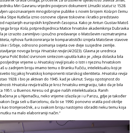
jedniku Miri Gavranu vrijedni povijesni dokument
Umaški statut
iz 1528.
avljen upoznavanjem mnogobrojne publike s novim brojem
Kola
pri čemu
ika Stipe Kutleša iznio osnovne ciljeve tiskovine i kratko predstavio
od najstarijih europskih književnih časopisa. Kako je Antun Gustav Matoš
njega broja
Kola
, potpredsjednica Matice hrvatske akademkinja Dubravka
dila je izrazito zanimljivo i poučno predavanje o Matoševim razmatranjima
iteta, njihova funkcioniranja te komparatistički iznijela Matoševe stavove
tske i Srbije, odnosno poimanja svijeta ove dvije susjedne zemlje.
dstavljanje novoga broja
Hrvatske revije
(4/2023). Glavna je urednica
rjana Polić Bobić izvrsnom sintezom uputila kako je „ideja dolaska bila
 posljednje vrijeme u
Hrvatskoj reviji
pisalo o Istri i njezinu hrvatskom
baš u zadnjem broju imamo temu o Branku Fučiću, intelektualcu koji je
posvetio toj jakoj hrvatskoj komponenti istarskog identiteta.
Hrvatska revija
tao 1928. i bio je aktivan do 1945. kad je ukinut. Svoju opstojnost do
alnosti
Hrvatska revija
tražila je kroz hrvatsku emigraciju, tako da je bila
 1951. u Buenos Airesu od grupe naših intelektualaca. Ranih
čena je u Njemačku, neko vrijeme izlazila je i u Parizu, gdje je također
nakon čega seli u Barcelonu, da bi se 1990. ponovno vratila pod okrilje
zi kao tromjesečnik, a u svakom broju nastojimo obraditi neku temu koja
enutku na malo elaboriraniji način.“