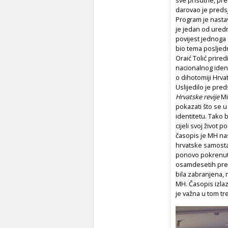
darovao je preds
Program je nast
je jedan od uredn
povijest jednoga 
bio tema posljed
Oraić Tolić prire
nacionalnog ident
o dihotomiji Hrva
Uslijedilo je pre
Hrvatske revije
Mi
pokazati što se u
identitetu. Tako 
cijeli svoj život 
časopis je MH nas
hrvatske samost
ponovo pokrenuta
osamdesetih preba
bila zabranjena, 
MH. Časopis izla
je važna u tom tr