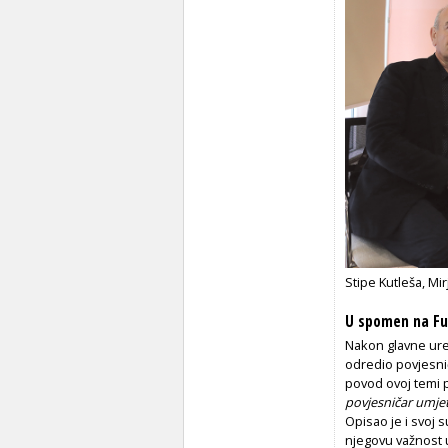
Stipe Kutleša, Mir
U spomen na Fuč
Nakon glavne ured
odredio povjesni
povod ovoj temi 
povjesničar umjet
Opisao je i svoj 
njegovu važnost u