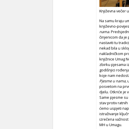
Književna večer 
Na samu kraju um
književno-povije
nama
. Predsjedn
činjenicom da je p
nastaviti tu tradi
nekad bila u sklo
nakladničkom pr
knjižnice Umag N
zbirku pjesama i
godišnjici rođenja
koje nam nedostaj
Pjesme u nama
,
posvetom na prvoj
djelu. Otkriće je
Same pjesme su iz
stav protiv ratni
ćemo uspjeti napr
istraživanje klju
izrečena važnost 
MH u Umagu.