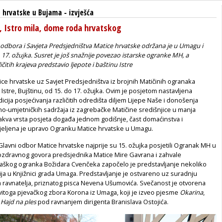
 hrvatske u Bujama
-
izvješća
, Istro mila, dome roda hrvatskog
odbora i Savjeta Predsjedništva Matice hrvatske održana je u Umagu i
17. ožujka. Susret je još snažnije povezao istarske ogranke MH, a
ičitih krajeva predstavio ljepote i baštinu Istre
ce hrvatske uz Savjet Predsjedništva iz brojnih Matičinih ogranaka
 Istre, Bujštinu, od 15. do 17. ožujka. Ovim je posjetom nastavljena
icija posjećivanja različitih odredišta diljem Lijepe Naše i donošenja
rno-umjetničkih sadržaja iz zagrebačke Matičine središnjice u manja
akva vrsta posjeta događa jednom godišnje, čast domaćinstva i
ijeljena je upravo Ogranku Matice hrvatske u Umagu.
Glavni odbor Matice hrvatske najprije su 15. ožujka posjetili Ogranak MH u
dravnog govora predsjednika Matice Mire Gavrana i zahvale
škog ogranka Božidara Cvenčeka započelo je predstavljanje nekoliko
acija u Knjižnici grada Umaga. Predstavljanje je ostvareno uz suradnju
na ravnatelja, priznatog pisca Nevena Ušumovića. Svečanost je otvorena
toga pjevačkog zbora Korona iz Umaga, koji je izveo pjesme
Okarina
,
i
Hajd na ples
pod ravnanjem dirigenta Branislava Ostojića.