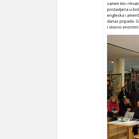
samim tim i Hrvats
postavljena u bi
engleska i američ
danas pripada. Gl
i stvorio enormni 