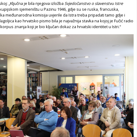
koj: „Ključna je bila njegova izložba
Svjedočanstvo o slavenstvu Istre
skupijskom sjemeništu u Pazinu 1946, gdje su se ruska, francuska,
ka međunarodna komisija uvjerile da Istra treba pripadati tamo gdje i
agoljica kao hrvatsko pismo bila je najvažnija stavka na kojoj je Fučić radio
korpus znanja koji je bio ključan dokaz za hrvatski identitet u Istri.“