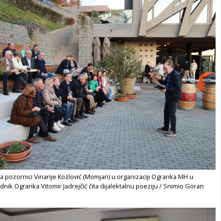
a pozornici Vinarije Kozlović (Momjan) u organizaciji Ogranka MH u
nik Ogranka Vitomir Jadrejčić čita dijalektalnu poeziju / Snimio Goran