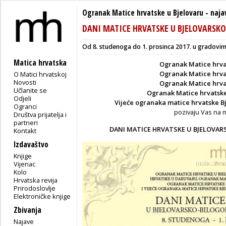
Ogranak Matice hrvatske u Bjelovaru
-
naja
DANI MATICE HRVATSKE U BJELOVARSKO
Od 8. studenoga do 1. prosinca 2017. u gradovim
Matica hrvatska
Ogranak Matice hrva
Ogranak Matice hrva
O Matici hrvatskoj
Novosti
Ogranak Matice hrva
Učlanite se
Ogranak Matice hrvatske
Odjeli
Vijeće ogranaka matice hrvatske B
Ogranci
pozivaju Vas na 
Društva prijatelja i
partneri
DANI MATICE HRVATSKE U BJELOVARS
Kontakt
Izdavaštvo
Knjige
Vijenac
Kolo
Hrvatska revija
Prirodoslovlje
Elektroničke knjige
Zbivanja
Najave