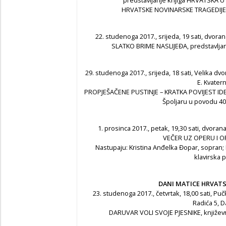
predstavljanje knjiga HRVATSKA 
HRVATSKE NOVINARSKE TRAGEDIJE. 
22. studenoga 2017., srijeda, 19 sati, dvoran
SLATKO BRIME NASLIJEĐA, predstavljan
29. studenoga 2017., srijeda, 18 sati, Velika dvo
E. Kvatern
PROPJEŠAČENE PUSTINJE – KRATKA POVIJEST IDENTIT
Špoljaru u povodu 40 
1. prosinca 2017., petak, 19,30 sati, dvorana
VEČER UZ OPERU I O
Nastupaju: Kristina Anđelka Đopar, sopran; 
klavirska p
DANI MATICE HRVAT
23. studenoga 2017., četvrtak, 18,00 sati, Puč
Radića 5, D
DARUVAR VOLI SVOJE PJESNIKE, književ