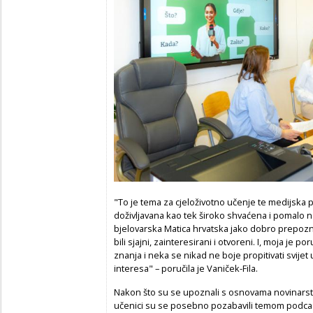
"To je tema za cjeloživotno učenje te medijska p
doživljavana kao tek široko shvaćena i pomalo n
bjelovarska Matica hrvatska jako dobro prepozna
bili sjajni, zainteresirani i otvoreni. I, moja je 
znanja i neka se nikad ne boje propitivati svije
interesa" – poručila je Vaniček-Fila.
Nakon što su se upoznali s osnovama novinarstva
učenici su se posebno pozabavili temom podcast