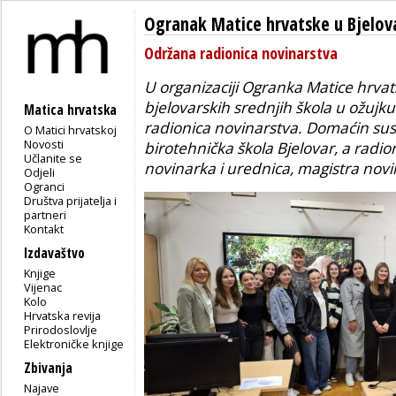
Ogranak Matice hrvatske u Bjelov
Održana radionica novinarstva
U organizaciji Ogranka Matice hrvat
bjelovarskih srednjih škola u ožujk
Matica hrvatska
radionica novinarstva. Domaćin sus
O Matici hrvatskoj
Novosti
birotehnička škola Bjelovar, a radio
Učlanite se
novinarka i urednica, magistra novi
Odjeli
Ogranci
Društva prijatelja i
partneri
Kontakt
Izdavaštvo
Knjige
Vijenac
Kolo
Hrvatska revija
Prirodoslovlje
Elektroničke knjige
Zbivanja
Najave