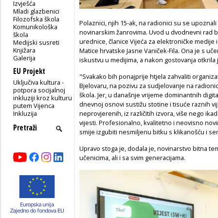
Izvješća
Mladi glazbenici
Filozofska škola
Polaznici, njih 15-ak, na radionici su se upozna
Komunikološka
novinarskim žanrovima. Uvod u dvodnevni rad bi
škola
urednice, članice Vijeća za elektroničke medije 
Medijski susreti
Knjižara
Matice hrvatske Jasne Vaniček-Fila. Ona je s u
Galerija
iskustvu u medijima, a nakon gostovanja otkrila 
EU Projekt
"Svakako bih ponajprije htjela zahvaliti organi
Uključiva kultura -
Bjelovaru, na pozivu za sudjelovanje na radion
potpora socijalnoj
škola. Jer, u današnje vrijeme dominantnih digita
inkluziji kroz kulturu
dnevnoj osnovi sustižu stotine i tisuće raznih vije
putem Vijenca
Inkluzija
neprovjerenih, iz različitih izvora, više nego ikad
vijesti. Profesionalno, kvalitetno i neovisno novi
smije izgubiti nesmiljenu bitku s klikanošću i se
Upravo stoga je, dodala je, novinarstvo bitna te
učenicima, ali i sa svim generacijama.