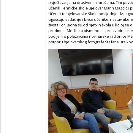
izvještavanja na društvenim mrežama. Tim povodo
učenik Tehničke škole Bjelovar Marin Magdić i pr
Učenici te bjelovarske škole posljednje dvije go
ugošćuju sadašnje i bivše učenike, nastavnike, 
života i dr. Jedna su od rijetkih škola u kojoj s
predmet - Medijska pismenost i proizvodnja med
podijelili s polaznicima novinarske radionice Ma
potporu bjelovarskog fotografa Štefana Brajković