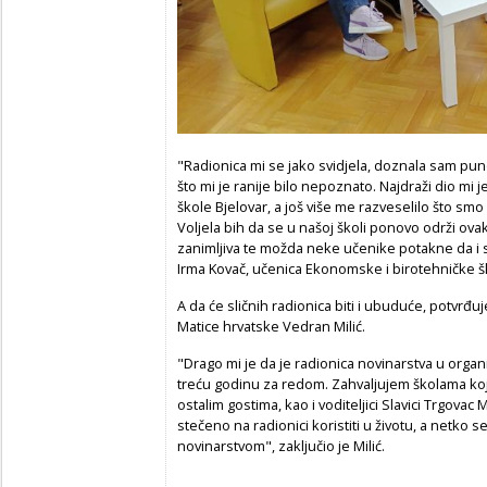
"Radionica mi se jako svidjela, doznala sam pun
što mi je ranije bilo nepoznato. Najdraži dio m
škole Bjelovar, a još više me razveselilo što smo
Voljela bih da se u našoj školi ponovo održi ovak
zanimljiva te možda neke učenike potakne da i s
Irma Kovač, učenica Ekonomske i birotehničke šk
A da će sličnih radionica biti i ubuduće, potvrđ
Matice hrvatske Vedran Milić.
"Drago mi je da je radionica novinarstva u organ
treću godinu za redom. Zahvaljujem školama koje 
ostalim gostima, kao i voditeljici Slavici Trgov
stečeno na radionici koristiti u životu, a netko s
novinarstvom", zaključio je Milić.