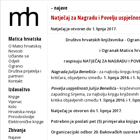
-
najave
Natječaj za Nagradu i Povelju uspješnost
Natječaj je otvoren do 1. lipnja 2017.
Matica hrvatska
Društvo hrvatskih književnika -
Ograna
O Matici hrvatskoj
i
Ogranak Matice hr
Novosti
Učlanite se
Odjeli
raspisuju
NATJEČAJ ZA NAGRADU I POVE
Ogranci
Društva prijatelja i
Nagrada Julija Benešića
– za najbolju knjigu knj
partneri
kritičara, objavljenu između
1
.
lipnja 2016. i 1. 
Kontakt
Povelja uspješnosti Julija Benešića
– književnom 
Izdavaštvo
zapadnog Srijema, za najbolju knjigu književnih k
Knjige
kritika objavljenih između
1
.
lipnja 2016. i 1. lip
Vijenac
Kolo
Natječaj je otvoren do 1. lipnja 2017.
Hrvatska revija
Prirodoslovlje
Potrebno je poslati pet (5) primjeraka knjige
Elektroničke knjige
Zbivanja
Organizacijski odbor 20. Đakovačkih susreta h
Najave