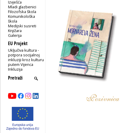
Izvješća
Mladi glazbenici
Filozofska škola
Komunikološka
škola
Medijski susreti
Knjižara
Galerija
EU Projekt
Uključiva kultura -
potpora socijalnoj
inkluziji kroz kulturu
putem Vijenca
Inkluzija