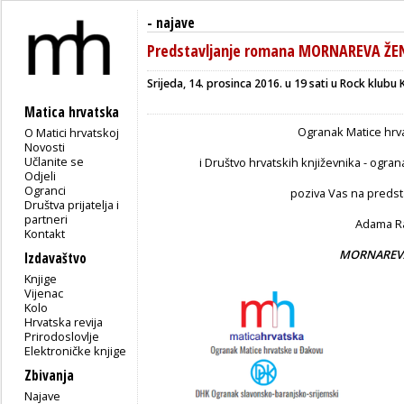
-
najave
Predstavljanje romana MORNAREVA ŽE
Srijeda, 14. prosinca 2016. u 19 sati u
Rock klubu 
Matica hrvatska
Ogranak Matice hrv
O Matici hrvatskoj
Novosti
Učlanite se
i Društvo hrvatskih književnika - ogra
Odjeli
Ogranci
poziva Vas na preds
Društva prijatelja i
partneri
Adama Ra
Kontakt
MORNAREV
Izdavaštvo
Knjige
Vijenac
Kolo
Hrvatska revija
Prirodoslovlje
Elektroničke knjige
Zbivanja
Najave