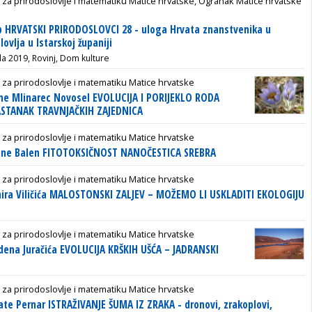
 za prirodoslovlje i matematiku Matice hrvatske, Ogranak Matice hrvatske
p HRVATSKI PRIRODOSLOVCI 28 - uloga Hrvata znanstvenika u
lovlja u Istarskoj županiji
da 2019, Rovinj, Dom kulture
 za prirodoslovlje i matematiku Matice hrvatske
ne Mlinarec Novosel EVOLUCIJA I PORIJEKLO RODA
ASTANAK TRAVNJAČKIH ZAJEDNICA
 za prirodoslovlje i matematiku Matice hrvatske
jane Balen FITOTOKSIČNOST NANOČESTICA SREBRA
 za prirodoslovlje i matematiku Matice hrvatske
ira Viličića MALOSTONSKI ZALJEV – MOŽEMO LI USKLADITI EKOLOGIJU
 za prirodoslovlje i matematiku Matice hrvatske
ena Juračića EVOLUCIJA KRŠKIH UŠĆA – JADRANSKI
 za prirodoslovlje i matematiku Matice hrvatske
te Pernar ISTRAŽIVANJE ŠUMA IZ ZRAKA - dronovi, zrakoplovi,