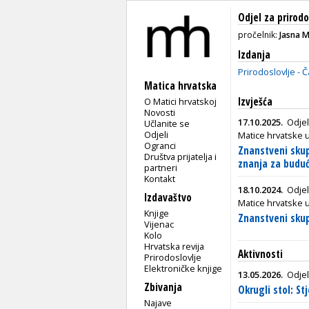
Odjel za prirod
pročelnik:
Jasna 
Izdanja
Prirodoslovlje - 
Matica hrvatska
Izvješća
O Matici hrvatskoj
Novosti
17.10.2025.
Odjel
Učlanite se
Odjeli
Matice hrvatske u
Ogranci
Znanstveni skup 
Društva prijatelja i
znanja za buduć
partneri
Kontakt
18.10.2024.
Odjel
Izdavaštvo
Matice hrvatske 
Knjige
Znanstveni sku
Vijenac
Kolo
Hrvatska revija
Aktivnosti
Prirodoslovlje
Elektroničke knjige
13.05.2026.
Odjel
Zbivanja
Okrugli stol: St
Najave