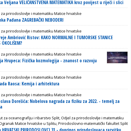
a Veljana VELIČANSTVENA MATEMATIKA kroz povijest u riječi i slici
 za prirodoslovlje i matematiku Matice hrvatske
nka Pađana ZAGREBAČKI NEBODERI
 za prirodoslovlje i matematiku Matice hrvatske
reje Ambriović Ristov: KAKO NORMALNE I TUMORSKE STANICE
S OKOLIŠEM?
 za prirodoslovlje i matematiku Matice hrvatske
ja Hrupeca: Fizička kozmologija - znanost o razvoju
 za prirodoslovlje i matematiku Matice hrvatske
da Raosa: Kemija i arhitektura
 za prirodoslovlje i matematiku Matice hrvatske
slava Dorešića: Nobelova nagrada za fiziku za 2022. - temelj za
la
tut za oceanografiju i ribarstvo Split, Odjel za prirodoslovlje i matematiku
Ogranak Matice hrvatske u Splitu, Prirodoslovno-matematički fakultet Split
 HRVATSKI PRIRODOSLOVCI 31 - doprinos prirodoslovaca razvitku