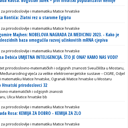
da Raosa: Bogoslav Šulek – prvi hrvatski popularizator kemije
 za prirodoslovlje i matematiku Matice hrvatske
a Kontića: Zlatni rez u starome Egiptu
 za prirodoslovlje i matematiku Matice hrvatske
gomire Majhen: NOBELOVA NAGRADA ZA MEDICINU 2023. - Kako je
kleozidnih baza omogućila razvoj učinkovitih mRNA cjepiva
 za prirodoslovlje i matematiku Matice hrvatske
isa Debića UMJETNA INTELIGENCIJA. ŠTO JE ONA? KAMO NAS VODI?
tet prirodoslovno-matematičkih i odgojnih znanosti Sveučilišta u Mostaru,
 Međunarodnog vijeća za velike elektroenergetske sustave – CIGRE, Odjel
e i matematiku Matice hrvatske, Ogranak Matice hrvatske u Mostaru
 Hrvatski prirodoslovci 32
lovno-matematičkih i odgojnih znanosti
aru, Ulica Matice hrvatske bb
 za prirodoslovlje i matematiku Matice hrvatske
ada Rosa: KEMIJA ZA DOBRO - KEMIJA ZA ZLO
 za prirodoslovlje i matematiku Matice hrvatske