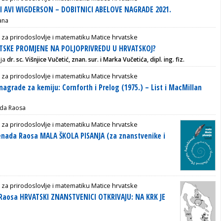
I AVI WIGDERSON – DOBITNICI ABELOVE NAGRADE 2021.
jana
 za prirodoslovlje i matematiku Matice hrvatske
ATSKE PROMJENE NA POLJOPRIVREDU U HRVATSKOJ?
nja
dr. sc. Višnjice Vučetić, znan. sur. i Marka Vučetića, dipl. ing. fiz.
 za prirodoslovlje i matematiku Matice hrvatske
nagrade za kemiju: Cornforth i Prelog (1975.) – List i MacMillan
ada Raosa
 za prirodoslovlje i matematiku Matice hrvatske
enada Raosa MALA ŠKOLA PISANJA (za znanstvenike i
 za prirodoslovlje i matematiku Matice hrvatske
Raosa HRVATSKI ZNANSTVENICI OTKRIVAJU: NA KRK JE