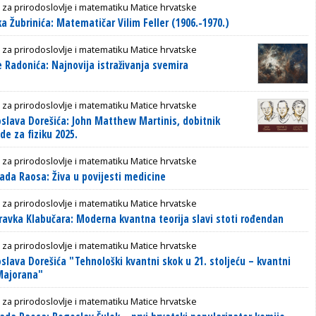
 za prirodoslovlje i matematiku Matice hrvatske
a Žubrinića: Matematičar Vilim Feller (1906.-1970.)
 za prirodoslovlje i matematiku Matice hrvatske
 Radonića: Najnovija istraživanja svemira
 za prirodoslovlje i matematiku Matice hrvatske
slava Dorešića: John Matthew Martinis, dobitnik
e za fiziku 2025.
 za prirodoslovlje i matematiku Matice hrvatske
da Raosa: Živa u povijesti medicine
 za prirodoslovlje i matematiku Matice hrvatske
avka Klabučara: Moderna kvantna teorija slavi stoti rođendan
 za prirodoslovlje i matematiku Matice hrvatske
slava Dorešića "Tehnološki kvantni skok u 21. stoljeću – kvantni
 Majorana"
 za prirodoslovlje i matematiku Matice hrvatske