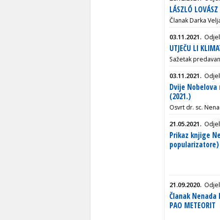
LÁSZLÓ LOVÁSZ 
Članak Darka Vel
03.11.2021.
Odjel
UTJEČU LI KLIM
Sažetak predava
03.11.2021.
Odjel
Dvije Nobelova 
(2021.)
Osvrt dr. sc. Nen
21.05.2021.
Odjel
Prikaz knjige N
popularizatore)
21.09.2020.
Odjel
Članak Nenada 
PAO METEORIT