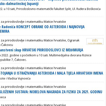
tsko-dalmatinskoj županiji
. u 10 sati, Prirodoslovno-matematički fakultet Split, Ul. Ruđera Boškovića
 za prirodoslovlje i matematiku Matice hrvatske
e Radonića KONCEPT OBRANE OD ASTEROIDA I NAJNOVIJA
VEMIRA
 za prirodoslovlje i matematiku Matice hrvatske, Ogranak
u Čakovcu
znanstveni skup HRVATSKI PRIRODOSLOVCI IZ MEĐIMURJA
ja 2022. godine s početkom u 10 sati.
Multimedijalna dvorana Riznice
epublike 7, Čakovec.
 za prirodoslovlje i matematiku Matice hrvatske
OJANJA U ISTRAŽIVANJU ASTEROIDA I MALA TIJELA HRVATSKIH IMENA
ote i Vladisa Vujnovića
 za prirodoslovlje i matematiku Matice hrvatske
SLOŽENIH SUSTAVA: NOBELOVA NAGRADA ZA FIZIKU ZA 2021. GODINU
upeca
 za prirodoslovlje i matematiku Matice hrvatske