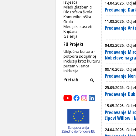
Izvješća
14.04.2026.
Odjel
Mladi glazbenici
Predavanje Dark
Filozofska škola
Komunikološka
11.03.2026.
Odjel
škola
Medijski susreti
Predavanje Ante
Knjižara
Galerija
EU Projekt
04.02.2026.
Odjel
Uključiva kultura -
Predavanje Miro
potpora socijalnoj
Nobelove nagrad
inkluziji kroz kulturu
putem Vijenca
09.10.2025.
Odjel
Inkluzija
Predavanje Nena
25.09.2025.
Odjel
Predavanje Dubr
15.05.2025.
Odjel
Predavanje Miro
čipovi Willow i
24.04.2025.
Odjel