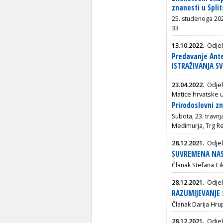
znanosti u Spli
25. studenoga 2022
33
13.10.2022.
Odjel
Predavanje Ant
ISTRAŽIVANJA S
23.04.2022.
Odjel
Matice hrvatske 
Prirodoslovni 
Subota, 23. travn
Međimurja,
Trg R
28.12.2021.
Odjel
SUVREMENA NAST
Članak Stefana Cik
28.12.2021.
Odjel
RAZUMIJEVANJE 
Članak Darija Hr
28.12.2021.
Odjel