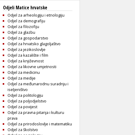
Odjeli Matice hrvatske
Odjel za arheologiju i etnologiju
Odjel za demografiju
Odjel za filozofiju
Odjel za glazbu
Odjel za gospodarstvo
Odjel za hrvatsko glagoljaštvo
Odjel za jezikoslovlje
Odjel za kazalište i film
Odjel za književnost
Odjel za likovne umjetnosti
Odjel za medicinu
Odjel za medije
Odjel za međunarodnu suradnju i
iseljeništvo
Odjel za politologiju
Odjel za poljodjelstvo
Odjel za povijest
Odjel za pravna pitanja i kulturu
prava
Odjel za prirodoslovlje i matematiku
Odjel za školstvo