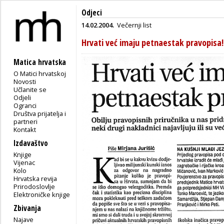
Odjeci
14.02.2004.
Večernji list
Hrvati već imaju petnaestak pravopisa!
Matica hrvatska
O Matici hrvatskoj
Novosti
Učlanite se
Odjeli
Ogranci
Društva prijatelja i
partneri
Kontakt
Izdavaštvo
Knjige
Vijenac
Kolo
Hrvatska revija
Prirodoslovlje
Elektroničke knjige
Zbivanja
Najave