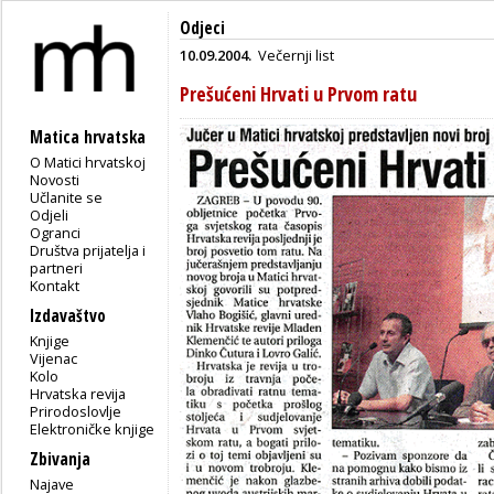
Odjeci
10.09.2004.
Večernji list
Prešućeni Hrvati u Prvom ratu
Matica hrvatska
O Matici hrvatskoj
Novosti
Učlanite se
Odjeli
Ogranci
Društva prijatelja i
partneri
Kontakt
Izdavaštvo
Knjige
Vijenac
Kolo
Hrvatska revija
Prirodoslovlje
Elektroničke knjige
Zbivanja
Najave