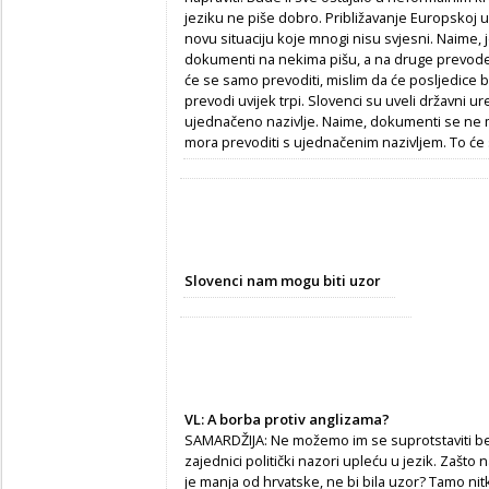
jeziku ne piše dobro. Približavanje Europskoj u
novu situaciju koje mnogi nisu svjesni. Naime, je
dokumenti na nekima pišu, a na druge prevode.
će se samo prevoditi, mislim da će posljedice bi
prevodi uvijek trpi. Slovenci su uveli državni u
ujednačeno nazivlje. Naime, dokumenti se ne 
mora prevoditi s ujednačenim nazivljem. To će s
Slovenci nam mogu biti uzor
VL: A borba protiv anglizama?
SAMARDŽIJA: Ne možemo im se suprotstaviti bez
zajednici politički nazori upleću u jezik. Zašto
je manja od hrvatske, ne bi bila uzor? Tamo ni