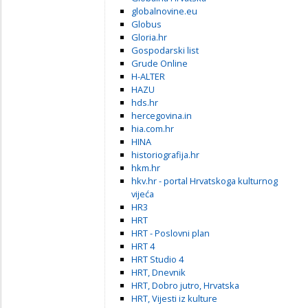
globalnovine.eu
Globus
Gloria.hr
Gospodarski list
Grude Online
H-ALTER
HAZU
hds.hr
hercegovina.in
hia.com.hr
HINA
historiografija.hr
hkm.hr
hkv.hr - portal Hrvatskoga kulturnog
vijeća
HR3
HRT
HRT - Poslovni plan
HRT 4
HRT Studio 4
HRT, Dnevnik
HRT, Dobro jutro, Hrvatska
HRT, Vijesti iz kulture