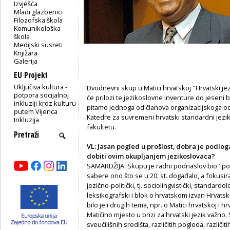
Izvješća
Mladi glazbenici
Filozofska škola
Komunikološka
škola
Medijski susreti
Knjižara
Galerija
EU Projekt
Uključiva kultura -
Dvodnevni skup u Matici hrvatskoj "Hrvatski jezik
potpora socijalnoj
će prilozi te jezikoslovne inventure do jeseni b
inkluziji kroz kulturu
pitamo jednoga od članova organizacijskoga od
putem Vijenca
Katedre za suvremeni hrvatski standardni jez
Inkluzija
fakultetu.
VL: Jasan pogled u prošlost, dobra je podloga 
dobiti ovim okupljanjem jezikoslovaca?
SAMARDŽIJA: Skupu je radni podnaslov bio "pok
sabere ono što se u 20. st. događalo, a fokusi
jezično-politički, tj. sociolingvistički, standardo
leksikografski i blok o hrvatskom izvan Hrvats
bilo je i drugih tema, npr. o Matici hrvatskoj i h
Matičino mjesto u brizi za hrvatski jezik važno. S
sveučilišnih središta, različitih pogleda, različit