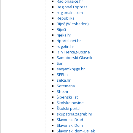
Radionasice.hr
Regional Express
regionalni.com
Republika
Riječ (Wiesbaden)
Riječi
rijeka.hr
riportal.net.hr
rogotin.hr
RTV Herceg-Bosne
Samoborski Glasnik
San
sanjamknjige.hr
SEEbiz
selca.hr
Setemana
She.hr
Šibenski list
Školske novine
Školski portal
skupstina.zagreb.hr
Slavonski Brod
Slavonski Dom
Slavonski dom-Osijek