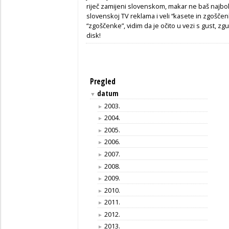
riječ zamijeni slovenskom, makar ne baš najbol
slovenskoj TV reklama i veli “kasete in zgošče
“zgoščenke”, vidim da je očito u vezi s gust, zgu
disk!
Pregled
datum
▼
2003.
►
2004.
►
2005.
►
2006.
►
2007.
►
2008.
►
2009.
►
2010.
►
2011.
►
2012.
►
2013.
►