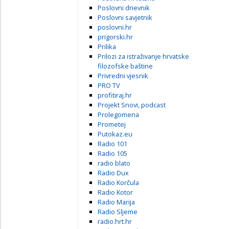
Poslovni dnevnik
Poslovni savjetnik
poslovni.hr
prigorski.hr
Prilika
Prilozi za istraživanje hrvatske
filozofske baštine
Privredni vjesnik
PRO TV
profitiraj.hr
Projekt Snovi, podcast
Prolegomena
Prometej
Putokaz.eu
Radio 101
Radio 105
radio blato
Radio Dux
Radio Korčula
Radio Kotor
Radio Marija
Radio Sljeme
radio.hrt.hr