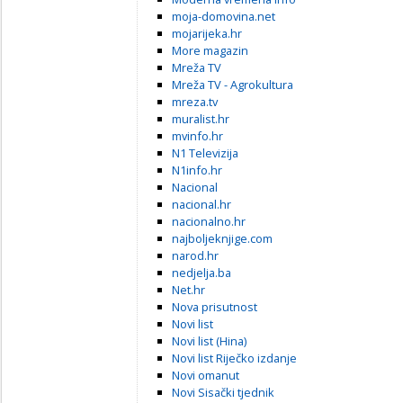
moja-domovina.net
mojarijeka.hr
More magazin
Mreža TV
Mreža TV - Agrokultura
mreza.tv
muralist.hr
mvinfo.hr
N1 Televizija
N1info.hr
Nacional
nacional.hr
nacionalno.hr
najboljeknjige.com
narod.hr
nedjelja.ba
Net.hr
Nova prisutnost
Novi list
Novi list (Hina)
Novi list Riječko izdanje
Novi omanut
Novi Sisački tjednik