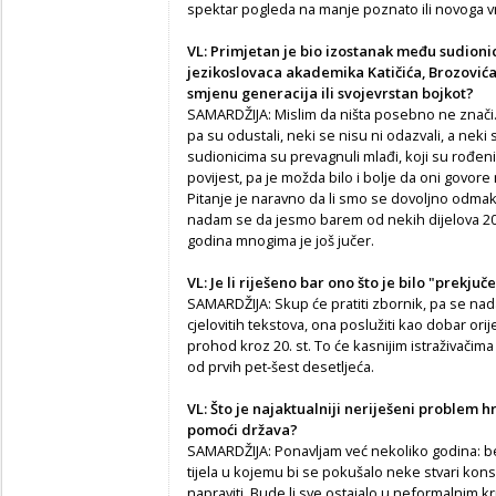
spektar pogleda na manje poznato ili novoga 
VL: Primjetan je bio izostanak među sudioni
jezikoslovaca akademika Katičića, Brozovića, 
smjenu generacija ili svojevrstan bojkot?
SAMARDŽIJA: Mislim da ništa posebno ne znači. 
pa su odustali, neki se nisu ni odazvali, a neki
sudionicima su prevagnuli mlađi, koji su rođeni u
povijest, pa je možda bilo i bolje da oni govor
Pitanje je naravno da li smo se dovoljno odmakn
nadam se da jesmo barem od nekih dijelova 20. s
godina mnogima je još jučer.
VL: Je li riješeno bar ono što je bilo "prekjuč
SAMARDŽIJA: Skup će pratiti zbornik, pa se na
cjelovitih tekstova, ona poslužiti kao dobar ori
prohod kroz 20. st. To će kasnijim istraživačim
od prvih pet-šest desetljeća.
VL: Što je najaktualniji neriješeni problem 
pomoći država?
SAMARDŽIJA: Ponavljam već nekoliko godina: b
tijela u kojemu bi se pokušalo neke stvari kon
napraviti. Bude li sve ostajalo u neformalnim 