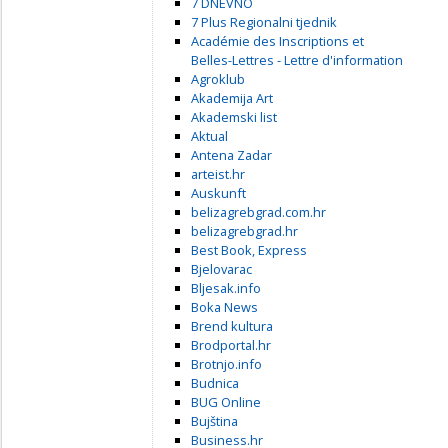
7 DNEVNO
7 Plus Regionalni tjednik
Académie des Inscriptions et
Belles-Lettres - Lettre d'information
Agroklub
Akademija Art
Akademski list
Aktual
Antena Zadar
arteist.hr
Auskunft
belizagrebgrad.com.hr
belizagrebgrad.hr
Best Book, Express
Bjelovarac
Bljesak.info
Boka News
Brend kultura
Brodportal.hr
Brotnjo.info
Budnica
BUG Online
Bujština
Business.hr