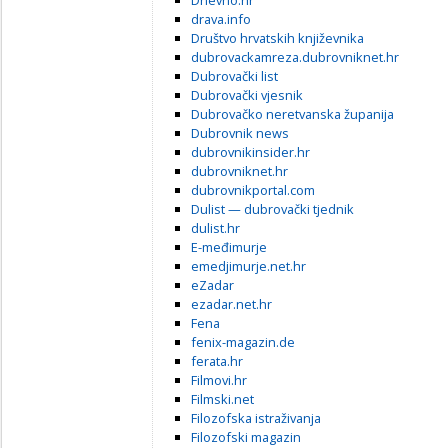
drava.info
Društvo hrvatskih književnika
dubrovackamreza.dubrovniknet.hr
Dubrovački list
Dubrovački vjesnik
Dubrovačko neretvanska županija
Dubrovnik news
dubrovnikinsider.hr
dubrovniknet.hr
dubrovnikportal.com
Dulist — dubrovački tjednik
dulist.hr
E-međimurje
emedjimurje.net.hr
eZadar
ezadar.net.hr
Fena
fenix-magazin.de
ferata.hr
Filmovi.hr
Filmski.net
Filozofska istraživanja
Filozofski magazin