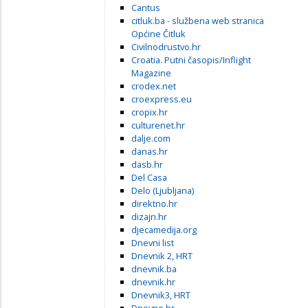
Cantus
citluk.ba - službena web stranica
Općine Čitluk
Civilnodrustvo.hr
Croatia. Putni časopis/Inflight
Magazine
crodex.net
croexpress.eu
cropix.hr
culturenet.hr
dalje.com
danas.hr
dasb.hr
Del Casa
Delo (Ljubljana)
direktno.hr
dizajn.hr
djecamedija.org
Dnevni list
Dnevnik 2, HRT
dnevnik.ba
dnevnik.hr
Dnevnik3, HRT
Dnevno.hr