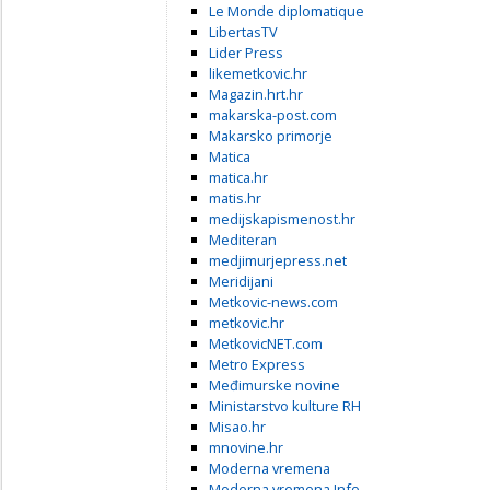
Le Monde diplomatique
LibertasTV
Lider Press
likemetkovic.hr
Magazin.hrt.hr
makarska-post.com
Makarsko primorje
Matica
matica.hr
matis.hr
medijskapismenost.hr
Mediteran
medjimurjepress.net
Meridijani
Metkovic-news.com
metkovic.hr
MetkovicNET.com
Metro Express
Međimurske novine
Ministarstvo kulture RH
Misao.hr
mnovine.hr
Moderna vremena
Moderna vremena Info