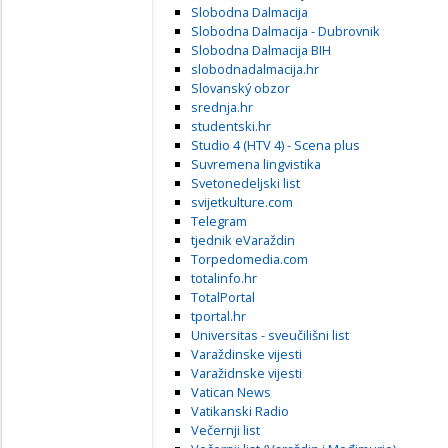
Slobodna Dalmacija
Slobodna Dalmacija - Dubrovnik
Slobodna Dalmacija BIH
slobodnadalmacija.hr
Slovanský obzor
srednja.hr
studentski.hr
Studio 4 (HTV 4) - Scena plus
Suvremena lingvistika
Svetonedeljski list
svijetkulture.com
Telegram
tjednik eVaraždin
Torpedomedia.com
totalinfo.hr
TotalPortal
tportal.hr
Universitas - sveučilišni list
Varaždinske vijesti
Varažidnske vijesti
Vatican News
Vatikanski Radio
Večernji list