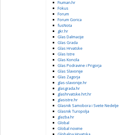
Fiuman.hr
Fokus
Forum
Forum Gorica
fusNota
gkr.hr
Glas Dalmacije
Glas Grada
Glas Hrvatske
Glas Istre
Glas Koncila
Glas Podravine i Prigorja
Glas Slavonije
Glas Zagorja
glas-slavonije.hr
glasgrada.hr
glashrvatske.hrt.hr
glasistre.hr
Glasnik Samobora i Svete Nedelje
Glasnik Turopolja
glazba.hr
Global
Global novine
Globalna Hrvatska