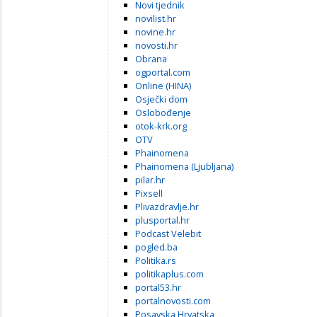
Novi tjednik
novilist.hr
novine.hr
novosti.hr
Obrana
ogportal.com
Online (HINA)
Osječki dom
Oslobođenje
otok-krk.org
OTV
Phainomena
Phainomena (Ljubljana)
pilar.hr
Pixsell
Plivazdravlje.hr
plusportal.hr
Podcast Velebit
pogled.ba
Politika.rs
politikaplus.com
portal53.hr
portalnovosti.com
Posavska Hrvatska