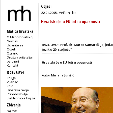
Odjeci
22.01.2005.
Večernji list
Hrvatski će u EU biti u opasnosti
Matica hrvatska
O Matici hrvatskoj
Novosti
RAZGOVOR Prof. dr. Marko Samardžija, jedan
Učlanite se
Odjeli
jezik u 20. stoljeću"
Ogranci
Društva prijatelja i
partneri
Hrvatski će u EU biti u opasnosti
Kontakt
Izdavaštvo
Autor
Mirjana Jurišić
Knjige
Vijenac
Kolo
Hrvatska revija
Prirodoslovlje
Elektroničke knjige
Zbivanja
Najave