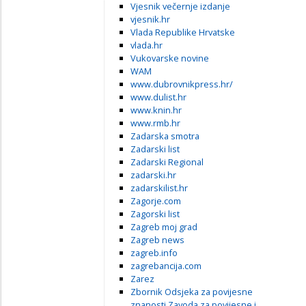
Vjesnik večernje izdanje
vjesnik.hr
Vlada Republike Hrvatske
vlada.hr
Vukovarske novine
WAM
www.dubrovnikpress.hr/
www.dulist.hr
www.knin.hr
www.rmb.hr
Zadarska smotra
Zadarski list
Zadarski Regional
zadarski.hr
zadarskilist.hr
Zagorje.com
Zagorski list
Zagreb moj grad
Zagreb news
zagreb.info
zagrebancija.com
Zarez
Zbornik Odsjeka za povijesne
znanosti Zavoda za povijesne i