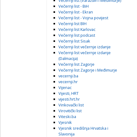
Večernji list (Varaždin i Međimurje)
Večernji list - BiH
Večernji list - Ekran
Večernji list - Vojna povijest
Večernji list BIH
Večernji list Karlovac
Večernji list podcast
Večernji list Sisak
Večernji list večernje izdanje
Večernji list večernje izdanje
(Dalmacija)
Večernji list Zagorje
Večernji list Zagorje i Međimurje
vecernji.ba
vecernji.hr
Vijenac
Vijesti, HRT
vijesti.hrt.hr
Vinkovački list
Virovitički list
Viteski.ba
Vjesnik
Vjesnik središnja Hrvatska i
Slavonija