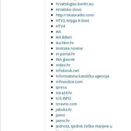
hrvatskiglas-berlin.eu
Hrvatsko slovo
http://skalaradio.com/
HTV3, Knjiga ili život
HTV4
IKA
IKA Bilten
ika.hkm.hr
Imotske novine
in-portal.hr
INA glasnik
index.hr
infokiosk.net
Informativna katolička agencija
infovodice.com
ipress
Istra24.hr
IUS-INFO
Izravno.com
jabuka.tv
Javno
javno.hr
Jednota, tjednik češke manjine u