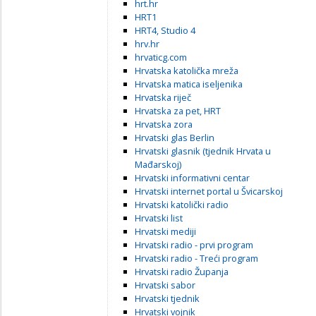
hrt.hr
HRT1
HRT4, Studio 4
hrv.hr
hrvaticg.com
Hrvatska katolička mreža
Hrvatska matica iseljenika
Hrvatska riječ
Hrvatska za pet, HRT
Hrvatska zora
Hrvatski glas Berlin
Hrvatski glasnik (tjednik Hrvata u
Mađarskoj)
Hrvatski informativni centar
Hrvatski internet portal u Švicarskoj
Hrvatski katolički radio
Hrvatski list
Hrvatski mediji
Hrvatski radio - prvi program
Hrvatski radio - Treći program
Hrvatski radio Županja
Hrvatski sabor
Hrvatski tjednik
Hrvatski vojnik