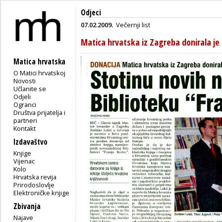
Odjeci
07.02.2009.
Večernji list
Matica hrvatska iz Zagreba donirala je
Matica hrvatska
O Matici hrvatskoj
Novosti
Učlanite se
Odjeli
Ogranci
Društva prijatelja i
partneri
Kontakt
Izdavaštvo
Knjige
Vijenac
Kolo
Hrvatska revija
Prirodoslovlje
Elektroničke knjige
Zbivanja
Najave