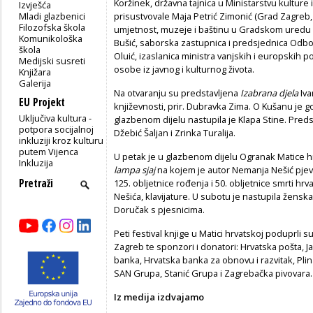
Koržinek, državna tajnica u Ministarstvu kulture
Izvješća
Mladi glazbenici
prisustvovale Maja Petrić Zimonić (Grad Zagreb, v
Filozofska škola
umjetnost, muzeje i baštinu u Gradskom uredu za
Komunikološka
Bušić,
saborska zastupnica i predsjednica Odbo
škola
Oluić, izaslanica ministra vanjskih i europskih
Medijski susreti
osobe iz javnog i kulturnog života.
Knjižara
Galerija
Na otvaranju su predstavljena
Izabrana djela
Iva
EU Projekt
književnosti, prir. Dubravka Zima. O Kušanu je g
Uključiva kultura -
glazbenom dijelu nastupila je Klapa Stine. Preds
potpora socijalnoj
Džebić Šaljan i Zrinka Turalija.
inkluziji kroz kulturu
putem Vijenca
U petak je u glazbenom dijelu Ogranak Matice h
Inkluzija
lampa sjaj
na kojem je autor Nemanja Nešić pj
125. obljetnice rođenja i 50. obljetnice smrti hr
Nešića, klavijature. U subotu je nastupila žensk
Doručak s pjesnicima.
Peti festival knjige u Matici hrvatskoj poduprli s
Zagreb te sponzori i donatori: Hrvatska pošta, 
banka, Hrvatska banka za obnovu i razvitak, Pl
SAN Grupa, Stanić Grupa i Zagrebačka pivovara.
Iz medija izdvajamo