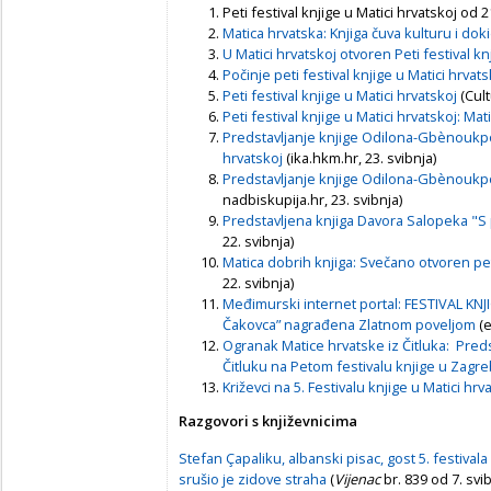
Peti festival knjige u Matici hrvatskoj od 2
Matica hrvatska: Knjiga čuva kulturu i dok
U Matici hrvatskoj otvoren Peti festival k
Počinje peti festival knjige u Matici hrvats
Peti festival knjige u Matici hrvatskoj
(Cult
Peti festival knjige u Matici hrvatskoj: Mat
Predstavljanje knjige Odilona-Gbènoukpo
hrvatskoj
(ika.hkm.hr, 23. svibnja)
Predstavljanje knjige Odilona-Gbènoukpo
nadbiskupija.hr, 23. svibnja)
Predstavljena knjiga Davora Salopeka "S 
22. svibnja)
Matica dobrih knjiga: Svečano otvoren pet
22. svibnja)
Međimurski internet portal: FESTIVAL KNJ
Čakovca” nagrađena Zlatnom poveljom
(e
Ogranak Matice hrvatske iz Čitluka: Pred
Čitluku na Petom festivalu knjige u Zagr
Križevci na 5. Festivalu knjige u Matici hr
Razgovori s književnicima
Stefan Çapaliku, albanski pisac, gost 5. festival
srušio je zidove straha
(
Vijenac
br. 839 od 7. svi