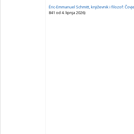
Éric-Emmanuel Schmitt, književnik i filozof: Čov
841 od 4. lipnja 2026)