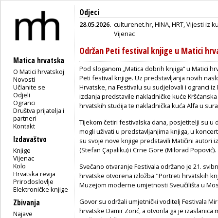
Odjeci
28.05.2026.
culturenet.hr
,
HINA
,
HRT, Vijesti iz k
Vijenac
Održan Peti festival knjige u Matici hrva
Matica hrvatska
Pod sloganom „Matica dobrih knjiga“ u Matici hrv
O Matici hrvatskoj
Peti festival knjige. Uz predstavljanja novih nasl
Novosti
Učlanite se
Hrvatske, na Festivalu su sudjelovali i ogranci iz
Odjeli
izdanja predstavile nakladničke kuće Kršćanska s
Ogranci
hrvatskih studija te nakladnička kuća Alfa u sur
Društva prijatelja i
partneri
Tijekom četiri festivalska dana, posjetitelji su u
Kontakt
mogli uživati u predstavljanjima knjiga, u koncer
Izdavaštvo
su svoje nove knjige predstavili Matičini autori i
(Stefan Çapaliku) i Crne Gore (Milorad Popović).
Knjige
Vijenac
Kolo
Svečano otvaranje Festivala održano je 21. svibn
Hrvatska revija
hrvatske otvorena izložba "Portreti hrvatskih knj
Prirodoslovlje
Muzejom moderne umjetnosti Sveučilišta u Mosta
Elektroničke knjige
Govor su održali umjetnički voditelj Festivala M
Zbivanja
hrvatske Damir Zorić, a otvorila ga je izaslanica 
Najave