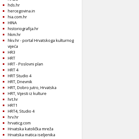
hds.hr
hercegovina.in
hia.com.hr
HINA
historiografija.hr
hkm.hr
hkv.hr - portal Hrvatskoga kulturnog
vijeća
HR3
HRT
HRT - Poslovni plan
HRT 4
HRT Studio 4
HRT, Dnevnik
HRT, Dobro jutro, Hrvatska
HRT, Vijesti iz kulture
hrt.hr
HRT1
HRT4, Studio 4
hrv.hr
hrvaticg.com
Hrvatska katolička mreža
Hrvatska matica iseljenika