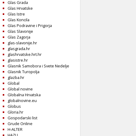
Glas Grada
Glas Hrvatske
Glas Istre
Glas Koncila
Glas Podravine i Prigorja
Glas Slavonije
Glas Zagorja
glas-slavonije.hr
glasgrada.hr
glashrvatske.hrt.hr
glasistre.hr
Glasnik Samobora i Svete Nedelje
Glasnik Turopolja
glazba.hr
Global
Global novine
Globalna Hrvatska
globalnovine.eu
Globus
Gloria.hr
Gospodarski list
Grude Online
H-ALTER
HAZU