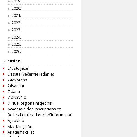
2019.
►
2020.
►
2021.
►
2022.
►
2023.
►
2024.
►
2025.
►
2026.
►
novine
▼
21. stoljeće
24 sata (večernje izdanje)
24express
24sata.hr
7 dana
7 DNEVNO
7 Plus Regionalni tjednik
Académie des Inscriptions et
Belles-Lettres - Lettre d'information
Agroklub
Akademija Art
Akademski list