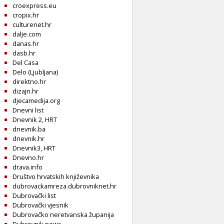
croexpress.eu
cropix.hr
culturenet.hr
dalje.com
danas.hr
dasb.hr
Del Casa
Delo (Ljubljana)
direktno.hr
dizajn.hr
djecamedija.org
Dnevni list
Dnevnik 2, HRT
dnevnik.ba
dnevnik.hr
Dnevnik3, HRT
Dnevno.hr
drava.info
Društvo hrvatskih književnika
dubrovackamreza.dubrovniknet.hr
Dubrovački list
Dubrovački vjesnik
Dubrovačko neretvanska županija