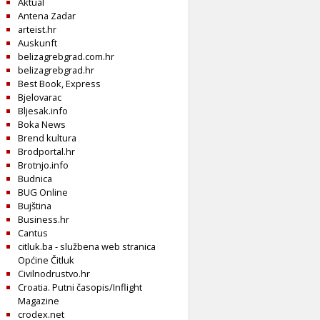
Aktual
Antena Zadar
arteist.hr
Auskunft
belizagrebgrad.com.hr
belizagrebgrad.hr
Best Book, Express
Bjelovarac
Bljesak.info
Boka News
Brend kultura
Brodportal.hr
Brotnjo.info
Budnica
BUG Online
Bujština
Business.hr
Cantus
citluk.ba - službena web stranica
Općine Čitluk
Civilnodrustvo.hr
Croatia. Putni časopis/Inflight
Magazine
crodex.net