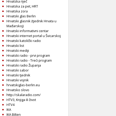
Hrvatska riječ
Hrvatska za pet, HRT
Hrvatska zora
Hrvatski glas Berlin
Hrvatski glasnik (tjednik Hrvata u
Mađarskoj)
Hrvatski informativni centar
Hrvatski internet portal u Švicarskoj
Hrvatski katolički radio
Hrvatski list
Hrvatski mediji
Hrvatski radio - prvi program
Hrvatski radio - Treći program
Hrvatski radio Županja
Hrvatski sabor
Hrvatski tjednik
Hrvatski vojnik
hrvatskiglas-berlin.eu
Hrvatsko slovo
http://skalaradio.com/
HTV3, Knjiga ili život
HTV4
IKA
IKA Bilten