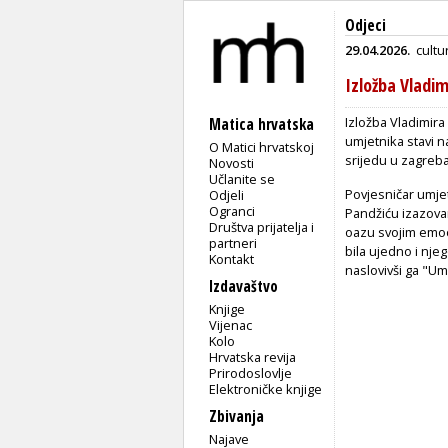
Odjeci
29.04.2026.
cultu
Izložba Vladim
Izložba Vladimira
Matica hrvatska
umjetnika stavi n
O Matici hrvatskoj
srijedu u zagreba
Novosti
Učlanite se
Povjesničar umjet
Odjeli
Ogranci
Pandžiću izazovan
Društva prijatelja i
oazu svojim emoci
partneri
bila ujedno i nje
Kontakt
naslovivši ga "Um
Izdavaštvo
Knjige
Vijenac
Kolo
Hrvatska revija
Prirodoslovlje
Elektroničke knjige
Zbivanja
Najave