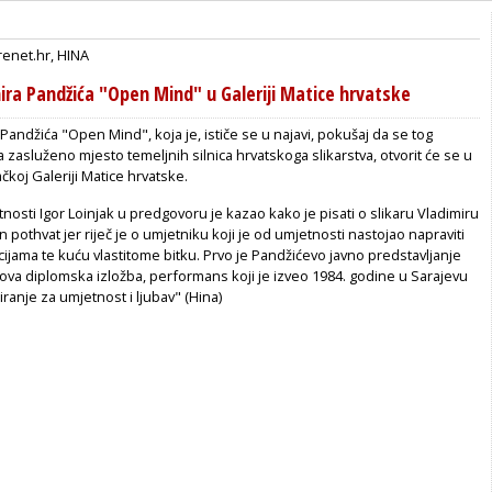
renet.hr
,
HINA
ira Pandžića "Open Mind" u Galeriji Matice hrvatske
 Pandžića "Open Mind", koja je, ističe se u najavi, pokušaj da se tog
a zasluženo mjesto temeljnih silnica hrvatskoga slikarstva, otvorit će se u
čkoj Galeriji Matice hrvatske.
nosti Igor Loinjak u predgovoru je kazao kako je pisati o slikaru Vladimiru
 pothvat jer riječ je o umjetniku koji je od umjetnosti nastojao napraviti
jama te kuću vlastitome bitku. Prvo je Pandžićevo javno predstavljanje
gova diplomska izložba, performans koji je izveo 1984. godine u Sarajevu
iranje za umjetnost i ljubav" (Hina)