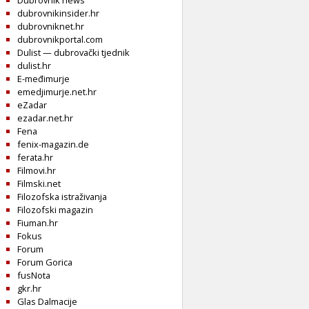
Dubrovnik news
dubrovnikinsider.hr
dubrovniknet.hr
dubrovnikportal.com
Dulist — dubrovački tjednik
dulist.hr
E-međimurje
emedjimurje.net.hr
eZadar
ezadar.net.hr
Fena
fenix-magazin.de
ferata.hr
Filmovi.hr
Filmski.net
Filozofska istraživanja
Filozofski magazin
Fiuman.hr
Fokus
Forum
Forum Gorica
fusNota
gkr.hr
Glas Dalmacije