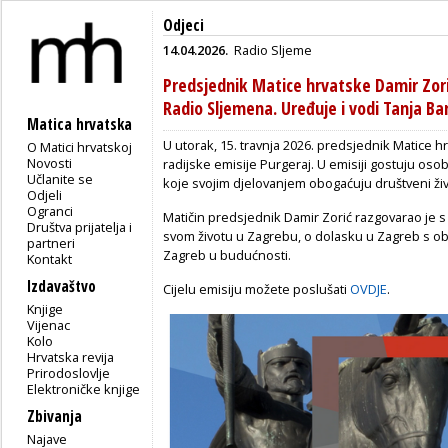
Odjeci
14.04.2026.
Radio Sljeme
Predsjednik Matice hrvatske Damir Zori
Radio Sljemena. Uređuje i vodi Tanja Ba
Matica hrvatska
U utorak, 15. travnja 2026. predsjednik Matice h
O Matici hrvatskoj
Novosti
radijske emisije Purgeraj. U emisiji gostuju osob
Učlanite se
koje svojim djelovanjem obogaćuju društveni živ
Odjeli
Ogranci
Matičin predsjednik Damir Zorić razgovarao je s
Društva prijatelja i
svom životu u Zagrebu, o dolasku u Zagreb s obit
partneri
Zagreb u budućnosti.
Kontakt
Izdavaštvo
Cijelu emisiju možete poslušati
OVDJE
.
Knjige
Vijenac
Kolo
Hrvatska revija
Prirodoslovlje
Elektroničke knjige
Zbivanja
Najave