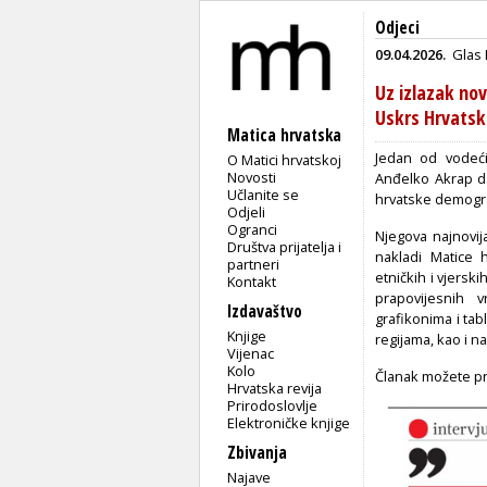
Odjeci
09.04.2026.
Glas 
Uz izlazak no
Uskrs Hrvatske
Matica hrvatska
Jedan od vodeć
O Matici hrvatskoj
Novosti
Anđelko Akrap da
Učlanite se
hrvatske demogra
Odjeli
Ogranci
Njegova najnovij
Društva prijatelja i
nakladi Matice h
partneri
etničkih i vjersk
Kontakt
prapovijesnih
Izdavaštvo
grafikonima i tab
Knjige
regijama, kao i n
Vijenac
Kolo
Članak možete proč
Hrvatska revija
Prirodoslovlje
Elektroničke knjige
Zbivanja
Najave