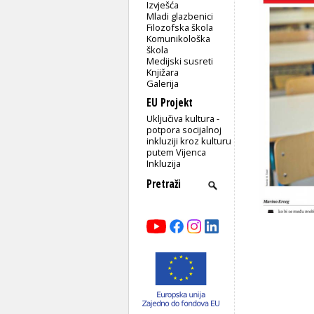
Izvješća
Mladi glazbenici
Filozofska škola
Komunikološka
škola
Medijski susreti
Knjižara
Galerija
EU Projekt
Uključiva kultura -
potpora socijalnoj
inkluziji kroz kulturu
putem Vijenca
Inkluzija