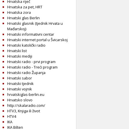
Hrvatska riječ
Hrvatska za pet, HRT
Hrvatska zora
Hrvatski glas Berlin
Hrvatski glasnik (tjednik Hrvata u
Mađarskoj)
Hrvatski informativni centar
Hrvatski internet portal u Švicarskoj
Hrvatski katolički radio
Hrvatski list
Hrvatski mediji
Hrvatski radio - prvi program
Hrvatski radio - Treći program
Hrvatski radio Županja
Hrvatski sabor
Hrvatski tjednik
Hrvatski vojnik
hrvatskiglas-berlin.eu
Hrvatsko slovo
http://skalaradio.com/
HTV3, Knjiga ili život
HTV4
IKA
IKA Bilten