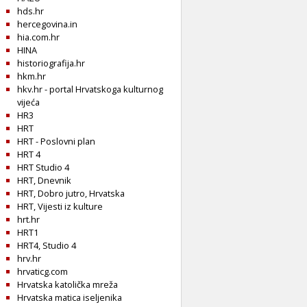
hds.hr
hercegovina.in
hia.com.hr
HINA
historiografija.hr
hkm.hr
hkv.hr - portal Hrvatskoga kulturnog
vijeća
HR3
HRT
HRT - Poslovni plan
HRT 4
HRT Studio 4
HRT, Dnevnik
HRT, Dobro jutro, Hrvatska
HRT, Vijesti iz kulture
hrt.hr
HRT1
HRT4, Studio 4
hrv.hr
hrvaticg.com
Hrvatska katolička mreža
Hrvatska matica iseljenika