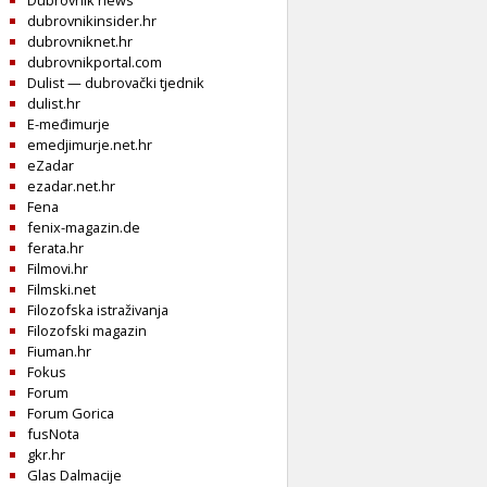
Dubrovnik news
dubrovnikinsider.hr
dubrovniknet.hr
dubrovnikportal.com
Dulist — dubrovački tjednik
dulist.hr
E-međimurje
emedjimurje.net.hr
eZadar
ezadar.net.hr
Fena
fenix-magazin.de
ferata.hr
Filmovi.hr
Filmski.net
Filozofska istraživanja
Filozofski magazin
Fiuman.hr
Fokus
Forum
Forum Gorica
fusNota
gkr.hr
Glas Dalmacije