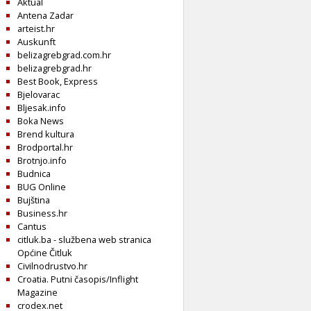
Aktual
Antena Zadar
arteist.hr
Auskunft
belizagrebgrad.com.hr
belizagrebgrad.hr
Best Book, Express
Bjelovarac
Bljesak.info
Boka News
Brend kultura
Brodportal.hr
Brotnjo.info
Budnica
BUG Online
Bujština
Business.hr
Cantus
citluk.ba - službena web stranica
Općine Čitluk
Civilnodrustvo.hr
Croatia. Putni časopis/Inflight
Magazine
crodex.net