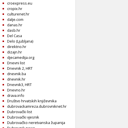
croexpress.eu
cropix.hr
culturenet.hr
dalje.com
danas.hr
dasb.hr
Del Casa
Delo (Ljubljana)
direktno.hr
dizajn.hr
djecamedija.org
Dnevni list
Dnevnik 2, HRT
dnevnik.ba
dnevnik.hr
Dnevnik3, HRT
Dnevno.hr
drava.info
Društvo hrvatskih književnika
dubrovackamreza.dubrovniknet.hr
Dubrovački list
Dubrovački vjesnik
Dubrovačko neretvanska županija