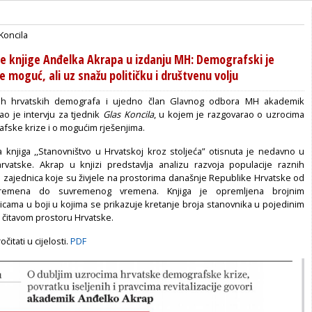
Koncila
ve knjige Anđelka Akrapa u izdanju MH: Demografski je
 moguć, ali uz snažu političku i društvenu volju
ih hrvatskih demografa i ujedno član Glavnog odbora MH akademik
o je intervju za tjednik
Glas Koncila
, u kojem je razgovarao o uzrocima
fske krize i o mogućim rješenjima.
a knjiga ,,Stanovništvo u Hrvatskoj kroz stoljeća” otisnuta je nedavno u
rvatske. Akrap u knjizi predstavlja analizu razvoja populacije raznih
ih zajednica koje su živjele na prostorima današnje Republike Hrvatske od
 vremena do suvremenog vremena. Knjiga je opremljena brojnim
licama u boji u kojima se prikazuje kretanje broja stanovnika u pojedinim
a čitavom prostoru Hrvatske.
itati u cijelosti.
PDF