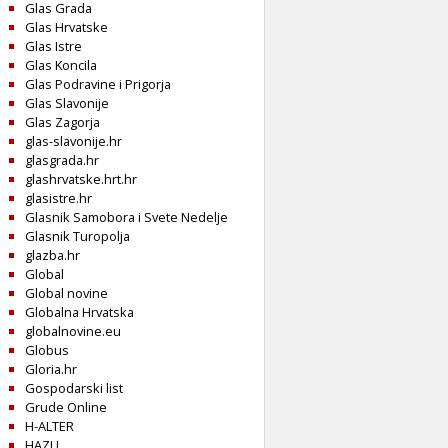
Glas Grada
Glas Hrvatske
Glas Istre
Glas Koncila
Glas Podravine i Prigorja
Glas Slavonije
Glas Zagorja
glas-slavonije.hr
glasgrada.hr
glashrvatske.hrt.hr
glasistre.hr
Glasnik Samobora i Svete Nedelje
Glasnik Turopolja
glazba.hr
Global
Global novine
Globalna Hrvatska
globalnovine.eu
Globus
Gloria.hr
Gospodarski list
Grude Online
H-ALTER
HAZU