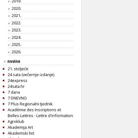
2019.
►
2020.
►
2021.
►
2022.
►
2023.
►
2024.
►
2025.
►
2026.
►
novine
▼
21. stoljeće
24 sata (večernje izdanje)
24express
24sata.hr
7 dana
7 DNEVNO
7 Plus Regionalni tjednik
Académie des Inscriptions et
Belles-Lettres - Lettre d'information
Agroklub
Akademija Art
Akademski list