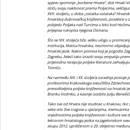
spjevu spominje „borbene Hrvate“, dok Hrvati Vin
ističu svoju naklonost prema Poljacima, veličajuć
XVII. stoljeću, u doba „ostatka ostataka“ Hrvatsk
hrvatskoj dubrovačkoj književnosti, posebice u d
pobjedu Poljaka nad Turcima u bitci kod Hoćima.
prijepisa rukopisa njegova Osmana.
Što se XIX. stoljeća tiče, veliku ulogu u promican
institucija, Matica hrvatska, neumorno objavljuju
hrvatski jezik. Nakon potresa koji je pogodio Z
Zagrebu, želeći tako izraziti svoju empatiju prema
prijevodna recepcija poljske literature zahvaljuju
Tomiću.
Na razmeđu XIX. i XX. stoljeća suradnja postaje j
profesorima Krakovskoga sveučilišta Zdziecho
prevoditeljima poljske književnosti na hrvatski je
Branku Vodniku, a kasnije osobito Juliju Benešić
Tako sve od Hrvata nije studirao u Krakovu, tko s
sebe vrlo žive tragove u sjećanjima, memoarima i
vrijednostima poljske književnosti i kulture sve
lektorom hrvatskoga jezika na Jagelonskom sve
skupu 2012. upriličenom o 20. obljetnici međuna