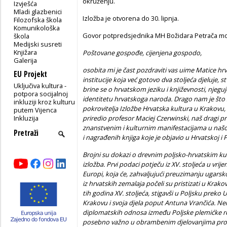
okruženju.
Izvješća
Mladi glazbenici
Izložba je otvorena do 30. lipnja.
Filozofska škola
Komunikološka
Govor potpredsjednika MH Božidara Petrača možet
škola
Medijski susreti
Knjižara
Poštovane gospođe, cijenjena gospodo,
Galerija
osobita mi je čast pozdraviti vas uime Matice hrv
EU Projekt
institucije koja već gotovo dva stoljeća djeluje, 
Uključiva kultura -
brine se o hrvatskom jeziku i književnosti, njeguj
potpora socijalnoj
identitetu hrvatskoga naroda. Drago nam je što 
inkluziji kroz kulturu
pokrovitelja Izložbe Hrvatska kultura u Krakovu,
putem Vijenca
Inkluzija
priredio profesor Maciej Czerwinski, naš dragi prij
znanstvenim i kulturnim manifestacijama u našoj 
i nagrađenih knjiga koje je objavio u Hrvatskoj i P
Brojni su dokazi o drevnim poljsko-hrvatskim kul
izložba. Prvi podaci potječu iz XV. stoljeća u vrij
Europi, koja će, zahvaljujući preuzimanju ugarsko
iz hrvatskih zemalaja počeli su pristizati u Krakov
tih godina XV. stoljeća, stigavši u Poljsku preko Uga
Krakovu i svoja djela poput Antuna Vrančića. Neki
diplomatskih odnosa između Poljske plemićke rep
posebno važno u obrambenim djelovanjima prot