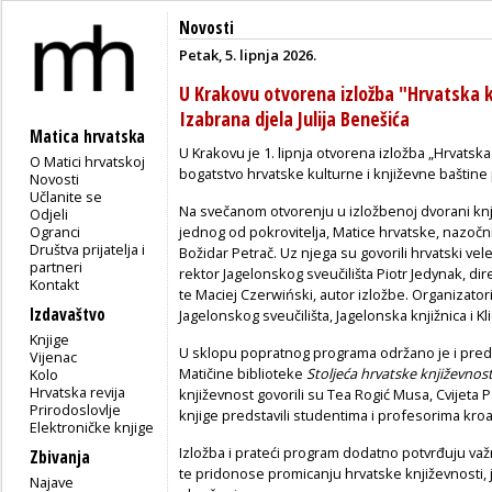
Novosti
Petak, 5. lipnja 2026.
U Krakovu otvorena izložba "Hrvatska k
Izabrana djela Julija Benešića
Matica hrvatska
U Krakovu je 1. lipnja otvorena izložba „Hrvatska
O Matici hrvatskoj
bogatstvo hrvatske kulturne i književne baštine 
Novosti
Učlanite se
Na svečanom otvorenju u izložbenoj dvorani knji
Odjeli
Ogranci
jednog od pokrovitelja, Matice hrvatske, nazoč
Društva prijatelja i
Božidar Petrač. Uz njega su govorili hrvatski vel
partneri
rektor Jagelonskog sveučilišta Piotr Jedynak, di
Kontakt
te Maciej Czerwiński, autor izložbe. Organizatori 
Izdavaštvo
Jagelonskog sveučilišta, Jagelonska knjižnica i Kl
Knjige
U sklopu popratnog programa održano je i pred
Vijenac
Matičine biblioteke
Stoljeća hrvatske književnost
Kolo
Hrvatska revija
književnost govorili su Tea Rogić Musa, Cvijeta Pav
Prirodoslovlje
knjige predstavili studentima i profesorima kroa
Elektroničke knjige
Izložba i prateći program dodatno potvrđuju važ
Zbivanja
te pridonose promicanju hrvatske književnosti,
Najave