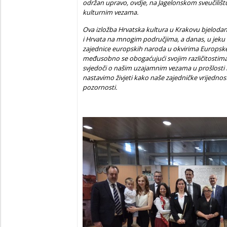
održan upravo, ovdje, na Jagelonskom sveučilišt
kulturnim vezama.
Ova izložba Hrvatska kultura u Krakovu bjelodan
i Hrvata na mnogim područjima, a danas, u jeku o
zajednice europskih naroda u okvirima Europske un
međusobno se obogaćujući svojim različitostim
svjedoči o našim uzajamnim vezama u prošlosti i
nastavimo živjeti kako naše zajedničke vrijednos
pozornosti.