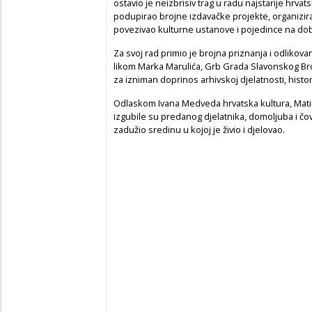
ostavio je neizbrisiv trag u radu najstarije hrva
podupirao brojne izdavačke projekte, organizirao 
povezivao kulturne ustanove i pojedince na dob
Za svoj rad primio je brojna priznanja i odliko
likom Marka Marulića, Grb Grada Slavonskog Bro
za izniman doprinos arhivskoj djelatnosti, historio
Odlaskom Ivana Medveda hrvatska kultura, Mati
izgubile su predanog djelatnika, domoljuba i čov
zadužio sredinu u kojoj je živio i djelovao.