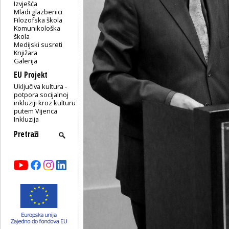
Izvješća
Mladi glazbenici
Filozofska škola
Komunikološka
škola
Medijski susreti
Knjižara
Galerija
EU Projekt
Uključiva kultura -
potpora socijalnoj
inkluziji kroz kulturu
putem Vijenca
Inkluzija