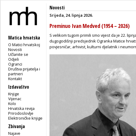
Novosti
Srijeda, 24. lipnja 2026.
Preminuo Ivan Medved (1954 – 2026)
S velikom tugom primili smo vijest da je 22. lip
Matica hrvatska
dugogodišnji predsjednik Ogranka Matice hrvat
O Matici hrvatskoj
povjesničar, arhivist, kulturni djelatnik i neumo
Novosti
Učlanite se
Odjeli
Ogranci
Društva prijatelja i
partneri
Kontakt
Izdavaštvo
Knjige
Vijenac
Kolo
Hrvatska revija
Prirodoslovlje
Elektroničke knjige
Zbivanja
Najave