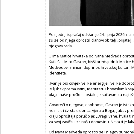
Posljednji ispraćaj održan je 24. lipnja 2026. 
su se od njega oprostili članovi obitelji, prijatelji
njegova rada.
U ime Matice hrvatske od Ivana Medveda oprosti
Kutleša i Miro Gavran, bivši predsjednik Matice 
Medvedov izniman doprinos hrvatskoj kulturi, Ma
identiteta.
„Ivan je bio čovjek velike energije i velike dobr
je ljubav prema istini, identitetu i hrvatskim ko
blago naše prošlosti ostalo je sačuvano u najte
Govoreći o njegovoj osobnosti, Gavran je istak
nosila tri čvrsta oslonca: vjera u Boga, ljubav pr
kraju oproštaja poručio je: „Dragi Ivane, hvala ti
za svoj zavičaj i za našu domovinu. Neka ti je la
Od Ivana Medveda oprostio se i njegov suradnik 