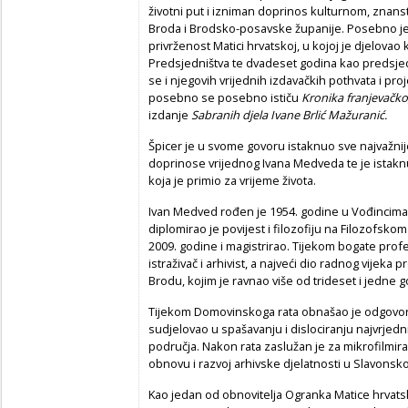
životni put i izniman doprinos kulturnom, znan
Broda i Brodsko-posavske županije. Posebno j
privrženost Matici hrvatskoj, u kojoj je djelova
Predsjedništva te dvadeset godina kao predsje
se i njegovih vrijednih izdavačkih pothvata i p
posebno se posebno ističu
Kronika franjevačk
izdanje
Sabranih djela Ivane Brlić Mažuranić.
Špicer je u svome govoru istaknuo sve najvažnij
doprinose vrijednog Ivana Medveda te je istakn
koja je primio za vrijeme života.
Ivan Medved rođen je 1954. godine u Vođincima
diplomirao je povijest i filozofiju na Filozofskom
2009. godine i magistrirao. Tijekom bogate profe
istraživač i arhivist, a najveći dio radnog vijek
Brodu, kojim je ravnao više od trideset i jedne 
Tijekom Domovinskoga rata obnašao je odgovorne
sudjelovao u spašavanju i dislociranju najvrjed
područja. Nakon rata zaslužan je za mikrofilmiranje
obnovu i razvoj arhivske djelatnosti u Slavons
Kao jedan od obnovitelja Ogranka Matice hrvat