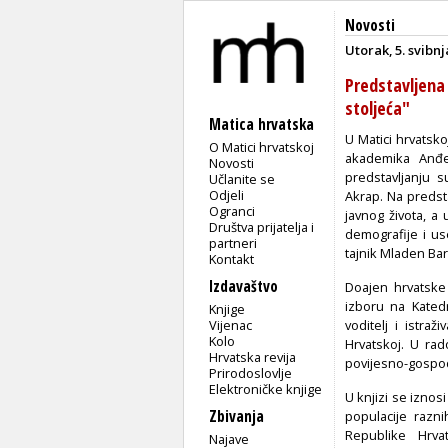
Novosti
Utorak, 5. svibnj
Predstavljena
stoljeća"
Matica hrvatska
U Matici hrvatsko
O Matici hrvatskoj
akademika Anđe
Novosti
predstavljanju s
Učlanite se
Odjeli
Akrap. Na predst
Ogranci
javnog života, a
Društva prijatelja i
demografije i use
partneri
tajnik Mladen Bar
Kontakt
Izdavaštvo
Doajen hrvatske 
izboru na Kated
Knjige
Vijenac
voditelj i istra
Kolo
Hrvatskoj. U rad
Hrvatska revija
povijesno-gospoda
Prirodoslovlje
Elektroničke knjige
U knjizi se iznos
Zbivanja
populacije razni
Republike Hrv
Najave