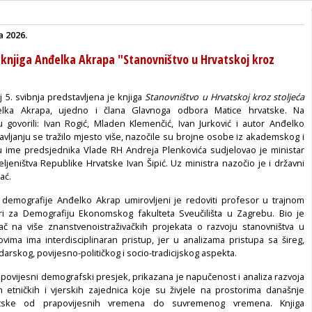
a 2026.
 knjiga Anđelka Akrapa "Stanovništvo u Hrvatskoj kroz
j 5. svibnja predstavljena je knjiga
Stanovništvo u Hrvatskoj kroz stoljeća
lka Akrapa, ujedno i člana Glavnoga odbora Matice hrvatske. Na
u govorili: Ivan Rogić, Mladen Klemenčić, Ivan Jurković i autor Anđelko
avljanju se tražilo mjesto više, nazočile su brojne osobe iz akademskog i
 u ime predsjednika Vlade RH Andreja Plenkovića sudjelovao je ministar
ljeništva Republike Hrvatske Ivan Šipić. Uz ministra nazočio je i državni
ać.
demografije Anđelko Akrap umirovljeni je redoviti profesor u trajnom
ri za Demografiju Ekonomskog fakulteta Sveučilišta u Zagrebu. Bio je
živač na više znanstvenoistraživačkih projekata o razvoju stanovništva u
ovima ima interdisciplinaran pristup, jer u analizama pristupa sa šireg,
rskog, povijesno-političkog i socio-tradicijskog aspekta.
i povijesni demografski presjek, prikazana je napučenost i analiza razvoja
h etničkih i vjerskih zajednica koje su živjele na prostorima današnje
atske od prapovijesnih vremena do suvremenog vremena. Knjiga