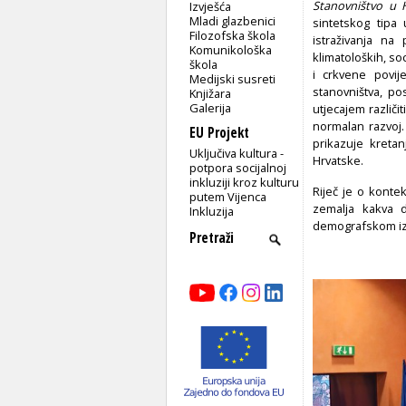
Stanovništvo u H
Izvješća
Mladi glazbenici
sintetskog tipa u
Filozofska škola
istraživanja na 
Komunikološka
klimatoloških, so
škola
i crkvene povije
Medijski susreti
stanovništva, p
Knjižara
Galerija
utjecajem različi
normalan razvoj.
EU Projekt
prikazuje kreta
Uključiva kultura -
Hrvatske.
potpora socijalnoj
inkluziji kroz kulturu
Riječ je o kontek
putem Vijenca
zemalja kakva 
Inkluzija
demografskom iz