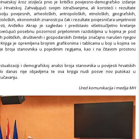
rvatskoj kroz stoljeća
prvo je kritičko povijesno-demografsko izdanje
 Hrvatskoj. Zahvaljujući svojim istraživanjima, ali koristeći i rezultate
polju povijesnih, arheoloških, antropoloških, etnoloških, geografskih,
cioloških, ekonomskih znanosti pa čak i rezultate povjesničara umjetnosti
sti, Anđelko Akrap je sagledao i predstavio višetisućljetno kretanje
osvećujući posebnu pozornost prijelomnim razdobljima u kojima je pod
tih političkih, društvenih i gospodarskih činitelja značajno narušen njegov
 Knjiga je opremljena brojnim grafikonima i tablicama u boji u kojima se
nje broja stanovnika u pojedinim regijama, kao i na čitavom prostoru
stualizaciji i demografskoj analizi broja stanovnika u povijesti hrvatskih
do danas nije objavljena te ova knjiga nudi posve nov putokaz u
učavanju.
Ured komunikacija i medija MH