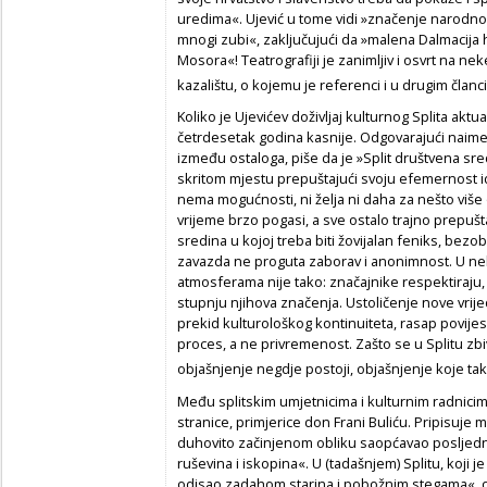
uredima«. Ujević u tome vidi »značenje narodnoga 
mnogi zubi«, zaključujući da »malena Dalmacija ho
Mosora«! Teatrografiji je zanimljiv i osvrt na n
kazalištu, o kojemu je referenci i u drugim članc
Koliko je Ujevićev doživljaj kulturnog Splita aktua
četrdesetak godina kasnije. Odgovarajući naime 
između ostaloga, piše da je »Split društvena sredi
skritom mjestu prepuštajući svoju efemernost 
nema mogućnosti, ni želja ni daha za nešto više 
vrijeme brzo pogasi, a sve ostalo trajno prepušta
sredina u kojoj treba biti žovijalan feniks, bezob
zavazda ne proguta zaborav i anonimnost. U ne
atmosferama nije tako: značajnike respektiraju, 
stupnju njihova značenja. Ustoličenje nove vrijed
prekid kulturološkog kontinuiteta, rasap povijesne
proces, a ne privremenost. Zašto se u Splitu zbiv
objašnjenje negdje postoji, objašnjenje koje ta
Među splitskim umjetnicima i kulturnim radnici
stranice, primjerice don Frani Buliću. Pripisuje 
duhovito začinjenom obliku saopćavao posljednj
ruševina i iskopina«. U (tadašnjem) Splitu, koji 
odisao zadahom starina i pobožnim stegama«, on