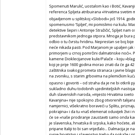
Spomenuti Marulić, uostalom kao i Botić, Kavanji
referenca Spljeta atribuirana »Hrvatima svetim 
objavljenom u splitskoj »Slobodi« još 1914. godi
spomenusmo ‘Spljet’, mi pomislimo na kulu. Ma
detektive šepiri i Antonije Stražičić, Spljet nam
predstavnikom jednoga otpora. Mnoga je bura pr
odbio o tu čvrstu hridinu. Neprestan se boj bije 
neće nikada pasti. Pod Marjanom je upaljen jak sv
primorjem u crnoj pomrčini dalmatinske noći«. P
kamene Dioklecijanove kule/Palače – koju »bla
koji je prije 1600 godina morao znati da će ga 42
zaštitnika svakog prometa stranaca i javne blago
na zvoniku, s starim grbovima na plemićkim kuća
opasno i govoriti – od straha da je ne bi otkrili p
sukladno duhu todobnih ujediniteljskih nastoja
duh slavenskih naroda, »mjesto Hrvatima sveto z
Kavanjina« nije spokojno zbog otvorenih talijanaš
namjernici, višekratno boraveći u Splitu, priznaj
pokrajina« i da tu »naš elemenat oduvijek živi i 
će se »naše prodiranje zaustaviti samo onda kad
je slavenska, hrvatska ili srpska, kako hoćete, ali 
pripane Italiji to bi san vrijeđalo... Dalmacija je
svoje hrvatstvo i slavenstvo treba da pokaže i spo