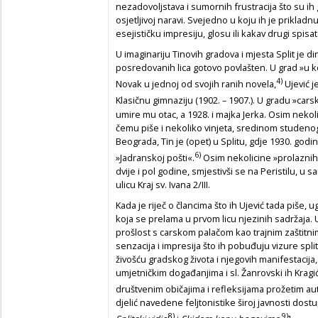
nezadovoljstava i sumornih frustracija što su ih g
osjetljivoj naravi. Svejedno u koju ih je prikladn
esejističku impresiju, glosu ili kakav drugi spisat
U imaginariju Tinovih gradova i mjesta Split je 
posredovanih lica gotovo povlašten. U grad »u ko
4)
Novak u jednoj od svojih ranih novela,
Ujević j
Klasičnu gimnaziju (1902. – 1907.). U gradu »carsk
umire mu otac, a 1928. i majka Jerka. Osim nekol
čemu piše i nekoliko vinjeta, sredinom studeno
Beograda, Tin je (opet) u Splitu, gdje 1930. godin
6)
»Jadranskoj pošti«.
Osim nekolicine »prolaznih« 
dvije i pol godine, smjestivši se na Peristilu, u
ulicu Kraj sv. Ivana 2/III.
Kada je riječ o člancima što ih Ujević tada piše
koja se prelama u prvom licu njezinih sadržaja.
prošlost s carskom palačom kao trajnim zaštitni
senzacija i impresija što ih pobuđuju vizure sp
živošću gradskog života i njegovih manifestacija, a
umjetničkim događanjima i sl. Žanrovski ih Kragić
društvenim običajima i refleksijama prožetim a
djelić navedene feljtonistike široj javnosti dos
8)
9)