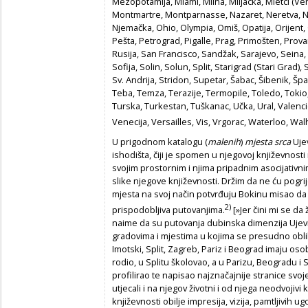
Mezopotamija, Miami, Milna, Miljacka, Mletci (Ve
Montmartre, Montparnasse, Nazaret, Neretva, Ne
Njemačka, Ohio, Olympia, Omiš, Opatija, Orijent, O
Pešta, Petrograd, Pigalle, Prag, Primošten, Prov
Rusija, San Francisco, Sandžak, Sarajevo, Seina, 
Sofija, Solin, Solun, Split, Starigrad (Stari Grad
Sv. Andrija, Stridon, Supetar, Šabac, Šibenik, Šp
Teba, Temza, Terazije, Termopile, Toledo, Tokio, T
Turska, Turkestan, Tuškanac, Učka, Ural, Valenci
Venecija, Versailles, Vis, Vrgorac, Waterloo, Wa
U prigodnom katalogu (
malenih
)
mjesta srca
Ujev
ishodišta, čiji je spomen u njegovoj književnosti
svojim prostornim i njima pripadnim asocijativn
slike njegove književnosti. Držim da ne ću pogri
mjesta na svoj način potvrđuju Bokinu misao da j
2)
prispodobljiva putovanjima.
[»Jer čini mi se da
naime da su putovanja dubinska dimenzija Ujević
gradovima i mjestima u kojima se presudno obli
Imotski, Split, Zagreb, Pariz i Beograd imaju os
rodio, u Splitu školovao, a u Parizu, Beogradu i S
profilirao te napisao najznačajnije stranice svoj
utjecali i na njegov životni i od njega neodvojivi
književnosti obilje impresija, vizija, pamtljivih u