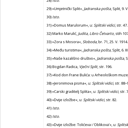
28)
Isto
.
29)
»Umjetnički Split«,
Jadranska pošta
, Split, 9. 
30)
Isto
.
31)
»Domus Marulorum«, u:
Splitski vidici
, str. 47.
32)
Marko Marulić,
Judita
,
Libro Četvarto
, stih 10
33)
»Zora s Mosora«,
Sloboda
, br. 71, 25. V. 1914.
34)
»Među turistima«,
Jadranska pošta
, Split, 6. I
35)
»Naše kazališno društvo«,
Jadranska pošta
, 
36)
Bogdan Radica,
Vječni Split
, str. 196.
37)
»Kod don Frane Bulića: u Arheološkom muze
38)
»Jeronimova pisma«, u:
Splitski vidici
, str. 88–
39)
»Carski graditelj Splita«, u:
Splitski vidici
, str.
40)
»Dvije izložbe«, u:
Splitski vidici
, str. 82.
41)
Isto
.
42)
Isto
.
43)
»Dvije izložbe: Tolićeva i ‘Oblikova’«, u:
Splitsk