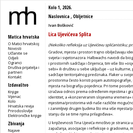
Kolo 1, 2026.
Naslovnica
,
Obljetnice
Ivan Bošković
Lica Ujevićeva Splita
Matica hrvatska
O Matici hrvatskoj
(Nekoliko refleksija uz Ujevićevu splićanistiku; p
Novosti
G
radovi, mjesta i prostori trajno obilježavaju id
Učlanite se
svijeta i svjetonazora. Halbwachs navodi da biog
Odjeli
Ogranci
i prostornih sadržaja i činjenica, tim više što »
Društva prijatelja i
sebi« ili društvu u sebe uključuje – uz kulturne,
partneri
sadržaje teritorijalnog predznaka. Flaker u svoj
Kontakt
prostorima često koristi pojam autotopografije, 
Izdavaštvo
mjesta na biografiju pojedinca. Pri tome poseb
izražava odnos prema određenim mjestima i gra
Knjige
Vijenac
identitet, a »konzerviranim slojevima vremena« i 
Kolo
mjestima/prostorima vidi naše različite mogućno
Hrvatska revija
i zanimljiviji drugim ljudima što ima više mjesta/p
Prirodoslovlje
stanju da se time njima prilagođava«.
Elektroničke knjige
U književnosti Tina Ujevića mnoštvo je stranica u 
Zbivanja
zapažanja, asocijacije i refleksije o gradovima,
Najave