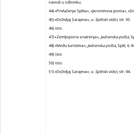
navodi u odlomku.
44)
»Privlačenje Splita«, »Jeronimova pisma«, »Dož
45)
»Doživljaj Sarajeva«, u:
Splitski vidici
, str. 93.
46)
Isto
.
47)
»Zemljopisna snatrenja«,
Jadranska pošta
, S
48)
»Među turistima«,
Jadranska pošta
, Split, 6. I
49)
Isto
.
50)
Isto
.
51)
»Doživljaj Sarajeva«, u:
Splitski vidici
, str. 94.