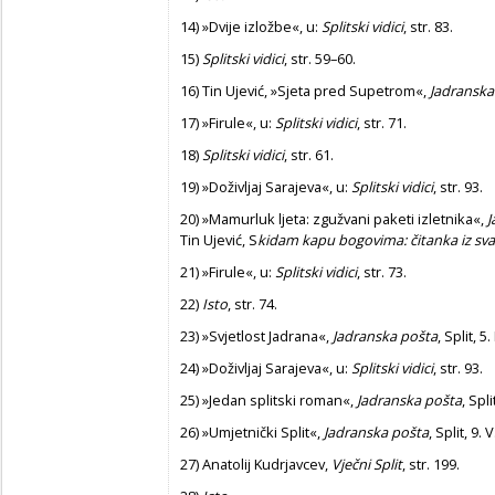
14)
»Dvije izložbe«, u:
Splitski vidici
, str. 83.
15)
Splitski vidici
, str. 59–60.
16)
Tin Ujević, »Sjeta pred Supetrom«,
Jadranska
17)
»Firule«, u:
Splitski vidici
, str. 71.
18)
Splitski vidici
, str. 61.
19)
»Doživljaj Sarajeva«, u:
Splitski vidici
, str. 93.
20)
»Mamurluk ljeta: zgužvani paketi izletnika«,
J
Tin Ujević, S
kidam kapu bogovima: čitanka iz s
21)
»Firule«, u:
Splitski vidici
, str. 73.
22)
Isto
, str. 74.
23)
»Svjetlost Jadrana«,
Jadranska pošta
, Split, 5.
24)
»Doživljaj Sarajeva«, u:
Splitski vidici
, str. 93.
25)
»Jedan splitski roman«,
Jadranska pošta
, Spli
26)
»Umjetnički Split«,
Jadranska pošta
, Split, 9. 
27)
Anatolij Kudrjavcev,
Vječni Split
, str. 199.