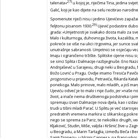
27)
talenata«
u kojoj je, riječima Tina, jedina svije
Galić, koji je kao dijete na selu recitirao narodn
Spomenute riječi nisu i jedino Ujevićevo zapaž
29)
feljtonu pisanom 1930.
Ujević podastire dubok
grada: »Umjetnosti je svakako dosta malo za sve 
Malo i kulturnoga, duhovnoga života, kazališta, 
pokreće se više na ulici i trgovima, jer sunce sv
unutrašnje sabranosti. Umjetnici se osjećaju vez
Imaju i ograničeno tržište. Splitske cijene nisu
se sinci Splita i Dalmacije razbjegnuše. Eno Naz
Andrijašević u Sarajevu, drugi neki u Beogradu, 
Božo Lovrić u Pragu. Ovdje imamo Tresića Pavičić
progonstvo
u prijevodu, Petravića, Rikarda Katali
ponekoga. Malo prinove, malo mladih, a još ma
Ujeviću odveć je to malo i nije čudo, jer »naše 
život, a inače nema društvenoga podstreka i pim
spremaju izvan Dalmacije nova djela, kao i izda
trudi u tišini mladi Parać. U Splitu je već starosj
predratnih vremena markira iz slikarskog pokre
nego se sprema za Pariz, te nekoliko drugih, ve
Kljaković, Studin, Miše, valjda i Kršinić žive u Za
u Beogradu, a Marin Tartaglia, između Beča i Be
Saint-Tropezu, u blizini Cannesa, na francuskoj 