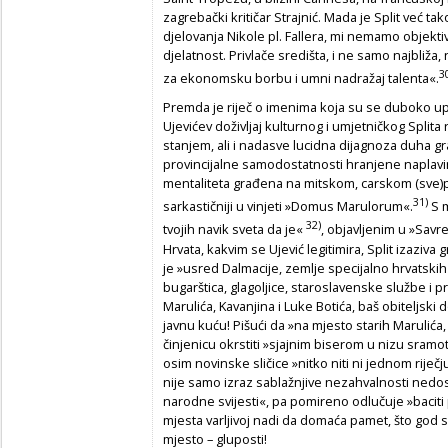
zagrebački kritičar Strajnić. Mada je Split već t
djelovanja Nikole pl. Fallera, mi nemamo objekt
djelatnost. Privlače središta, i ne samo najbliža,
3
za ekonomsku borbu i umni nadražaj talenta«.
Premda je riječ o imenima koja su se duboko up
Ujevićev doživljaj kulturnog i umjetničkog Splita
stanjem, ali i nadasve lucidna dijagnoza duha gr
provincijalne samodostatnosti hranjene naplav
mentaliteta građena na mitskom, carskom (sve)po
31)
sarkastičniji u vinjeti »Domus Marulorum«.
S m
32)
tvojih navik sveta da je«
, objavljenim u »Savr
Hrvata, kakvim se Ujević legitimira, Split izaziv
je »usred Dalmacije, zemlje specijalno hrvatskih
bugarštica, glagoljice, staroslavenske službe i p
Marulića, Kavanjina i Luke Botića, baš obiteljsk
javnu kuću! Pišući da »na mjesto starih Marulića, (
činjenicu okrstiti »sjajnim biserom u nizu sramota
osim novinske sličice »nitko niti ni jednom riječj
nije samo izraz sablažnjive nezahvalnosti nedos
narodne svijesti«, pa pomireno odlučuje »baciti p
mjesta varljivoj nadi da domaća pamet, što god se
mjesto – gluposti!