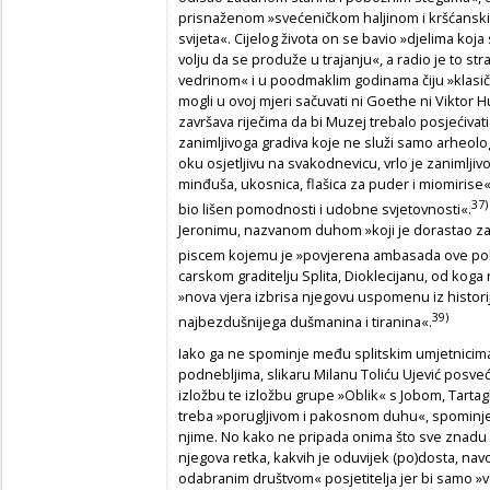
prisnaženom »svećeničkom haljinom i kršćansk
svijeta«. Cijelog života on se bavio »djelima koja 
volju da se produže u trajanju«, a radio je to s
vedrinom« i u poodmaklim godinama čiju »klasi
mogli u ovoj mjeri sačuvati ni Goethe ni Viktor 
završava riječima da bi Muzej trebalo posjećivati
zanimljivoga gradiva koje ne služi samo arheologij
oku osjetljivu na svakodnevicu, vrlo je zanimljiv
minđuša, ukosnica, flašica za puder i miomirise«,
37)
bio lišen pomodnosti i udobne svjetovnosti«.
Jeronimu, nazvanom duhom »koji je dorastao za 
piscem kojemu je »povjerena ambasada ove po
carskom graditelju Splita, Dioklecijanu, od koga n
»nova vjera izbrisa njegovu uspomenu iz historij
39)
najbezdušnijega dušmanina i tiranina«.
Iako ga ne spominje među splitskim umjetnicima 
podnebljima, slikaru Milanu Toliću Ujević posve
izložbu te izložbu grupe »Oblik« s Jobom, Tartagl
treba »porugljivom i pakosnom duhu«, spominje
njime. No kako ne pripada onima što sve znadu o
njegova retka, kakvih je oduvijek (po)dosta, nav
odabranim društvom« posjetitelja jer bi samo »v