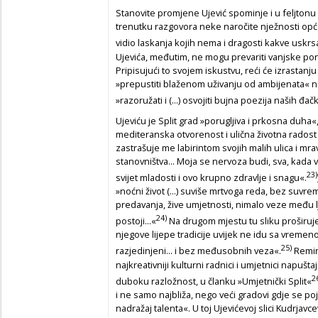
Stanovite promjene Ujević spominje i u feljtonu 
trenutku razgovora neke naročite nježnosti opće
vidio laskanja kojih nema i dragosti kakve uskrsava
Ujevića, međutim, ne mogu prevariti vanjske po
Pripisujući to svojem iskustvu, reći će izrastanju
»prepustiti blaženom uživanju od ambijenata« n
»razoružati i (...) osvojiti bujna poezija naših đa
Ujeviću je Split grad »porugljiva i prkosna duha«, r
mediteranska otvorenost i ulična životna radost 
zastrašuje me labirintom svojih malih ulica i m
stanovništva... Moja se nervoza budi, sva, kada vid
23)
svijet mladosti i ovo krupno zdravlje i snagu«.
»noćni život (...) suviše mrtvoga reda, bez suvr
predavanja, žive umjetnosti, nimalo veze među l
24)
postoji...«
Na drugom mjestu tu sliku proširuje 
njegove lijepe tradicije uvijek ne idu sa vremen
25)
razjedinjeni... i bez međusobnih veza«.
Remini
najkreativniji kulturni radnici i umjetnici napušt
2
duboku razložnost, u članku »Umjetnički Split«
i ne samo najbliža, nego veći gradovi gdje se p
nadražaj talenta«. U toj Ujevićevoj slici Kudrjavc