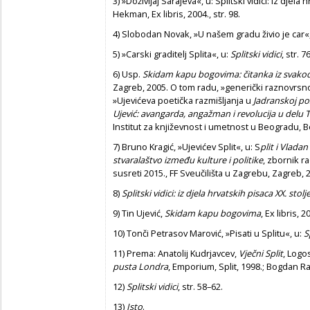
3)
»Doživljaj Sarajeva«, u: Splitski vidici: iz djela 
Hekman, Ex libris, 2004., str. 98.
4)
Slobodan Novak, »U našem gradu živio je car«
5)
»Carski graditelj Splita«, u:
Splitski vidici
, str. 76
6)
Usp.
Skidam kapu bogovima: čitanka iz svak
Zagreb, 2005. O tom radu, »generički raznovr
»Ujevićeva poetička razmišljanja u
Jadranskoj po
Ujević: avangarda, angažman i revolucija u delu T
Institut za književnost i umetnost u Beogradu, Be
7)
Bruno Kragić, »Ujevićev Split«, u: S
plit i Vlada
stvaralaštvo između kulture i politike
, zbornik 
susreti 2015., FF Sveučilišta u Zagrebu, Zagreb, 2
8)
Splitski vidici: iz djela hrvatskih pisaca XX. stolj
9)
Tin Ujević,
Skidam kapu bogovima
, Ex libris, 2
10)
Tonči Petrasov Marović, »Pisati u Splitu«, u:
S
11)
Prema: Anatolij Kudrjavcev,
Vječni Split
, Logos
pusta Londra
, Emporium, Split, 1998.; Bogdan R
12)
Splitski vidici
, str. 58–62.
13)
Isto
.