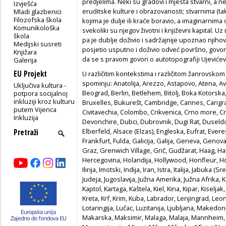
predjelima. Neki su gradovi i mjesta stvarni, a n
Izvješća
eruditske kulture i obrazovanosti; stvarnima (
Mladi glazbenici
Filozofska škola
kojima je dulje ili kraće boravio, a imaginarnima
Komunikološka
svekoliki su njegov životni i književni kapital. U
škola
pa je dublje doživio i sadržajnije upoznao njiho
Medijski susreti
posjetio usputno i doživio odveć površno, govor
Knjižara
da se s pravom govori o autotopografiji Ujevićev
Galerija
EU Projekt
U različitim kontekstima i različitom žanrovskom
spominju: Anatolija, Arezzo, Astapovo, Atena, Av
Uključiva kultura -
Beograd, Berlin, Betlehem, Bitolj, Boka Kotorska
potpora socijalnoj
inkluziji kroz kulturu
Bruxelles, Bukurešt, Cambridge, Cannes, Carigrad
putem Vijenca
Civitavechia, Colombo, Crikvenica, Crno more, C
Inkluzija
Devonchire, Dubci, Dubrovnik, Dugi Rat, Duseldo
Elberfeld, Alsace (Elzas), Engleska, Eufrat, Evere
Frankfurt, Fulda, Galicija, Galija, Geneva, Genov
Graz, Grenwich Village, Grič, Gudžarat, Haag, H
Hercegovina, Holandija, Hollywood, Honfleur, Hort
Ilirija, Imotski, Indija, Iran, Istra, Italija, Jabuk
Judeja, Jugoslavija, Južna Amerika, Južna Afrik
Kaptol, Kartaga, Kaštela, Kiel, Kina, Kipar, Kiseljak
Kreta, Krf, Krim, Kuba, Labrador, Lenjingrad, Leo
Lotaringija, Lučac, Luzitanija, Ljubljana, Maked
Makarska, Maksimir, Malaga, Malaja, Mannheim,