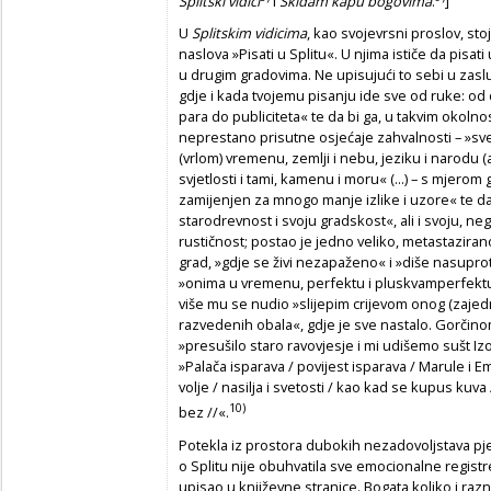
Splitski vidici
i
Skidam kapu bogovima
.
]
U
Splitskim vidicima
, kao svojevrsni proslov, sto
naslova »Pisati u Splitu«. U njima ističe da pisat
u drugim gradovima. Ne upisujući to sebi u zaslu
gdje i kada tvojemu pisanju ide sve od ruke: o
para do publiciteta« te da bi ga, u takvim okolnos
neprestano prisutne osjećaje zahvalnosti – »sv
(vrlom) vremenu, zemlji i nebu, jeziku i narodu (ak
svjetlosti i tami, kamenu i moru« (...) – s mjero
zamijenjen za mnogo manje izlike i uzore« te da
starodrevnost i svoju gradskost«, ali i svoju, ne
rustičnost; postao je jedno veliko, metastazirano 
grad, »gdje se živi nezapaženo« i »diše nasuprot
»onima u vremenu, perfektu i pluskvamperfektu
više mu se nudio »slijepim crijevom onog (zaje
razvedenih obala«, gdje je sve nastalo. Gorčin
»presušilo staro ravovjesje i mi udišemo sušt Iz
»Palača isparava / povijest isparava / Marule i Ema
volje / nasilja i svetosti / kao kad se kupus kuv
10)
bez //«.
Potekla iz prostora dubokih nezadovoljstava pje
o Splitu nije obuhvatila sve emocionalne registr
upisao u književne stranice. Bogata koliko i ra