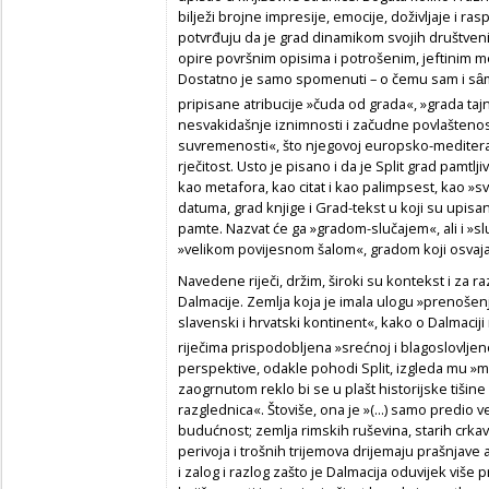
bilježi brojne impresije, emocije, doživljaje i ras
potvrđuju da je grad dinamikom svojih društvenih 
opire površnim opisima i potrošenim, jeftinim m
Dostatno je samo spomenuti – o čemu sam i s
ȃ
pripisane atribucije »čuda od grada«, »grada taj
nesvakidašnje iznimnosti i začudne povlaštenost
suvremenosti«, što njegovoj europsko-mediter
rječitost. Usto je pisano i da je Split grad pamtlji
kao metafora, kao citat i kao palimpsest, kao »s
datuma, grad knjige i Grad-tekst u koji su upisani b
pamte. Nazvat će ga »gradom-slučajem«, ali i »
»velikom povijesnom šalom«, gradom koji osvaja i 
Navedene riječi, držim, široki su kontekst i za ra
Dalmacije. Zemlja koja je imala ulogu »prenošenja c
slavenski i hrvatski kontinent«, kako o Dalmaciji 
riječima prispodobljena »srećnoj i blagoslovljeno
perspektive, odakle pohodi Split, izgleda mu 
zaogrnutom reklo bi se u plašt historijske tišine (.
razglednica«. Štoviše, ona je »(...)
samo predio ve
budućnost; zemlja rimskih ruševina, starih crkav
perivoja i trošnih trijemova drijemaju prašnjave 
i zalog i razlog zašto je Dalmacija oduvijek više 