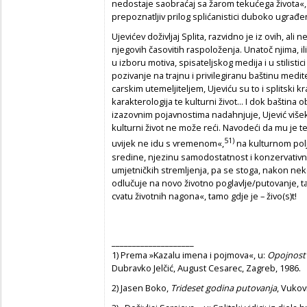
nedostaje saobraćaj sa žarom tekućega života«, 
prepoznatljiv prilog splićanistici duboko ugrađ
Ujevićev doživljaj Splita, razvidno je iz ovih, ali 
njegovih časovitih raspoloženja. Unatoč njima, il
u izboru motiva, spisateljskog medija i u stilistic
pozivanje na trajnu i privilegiranu baštinu med
carskim utemeljiteljem, Ujeviću su to i splitski kr
karakterologija te kulturni život... I dok baština
izazovnim pojavnostima nadahnjuje, Ujević višekra
kulturni život ne može reći. Navodeći da mu je tež
51)
uvijek ne idu s vremenom«,
na kulturnom polj
sredine, njezinu samodostatnost i konzervativn
umjetničkih stremljenja, pa se stoga, nakon nek
odlučuje na novo životno poglavlje/putovanje, t
cvatu životnih nagona«, tamo gdje je – živo(s)t!
____________________
1)
Prema »Kazalu imena i pojmova«, u:
Opojnost
Dubravko Jelčić, August Cesarec, Zagreb, 1986.
2)
Jasen Boko,
Trideset godina putovanja
, Vukov