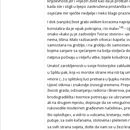
književnosti jer i »njezin život kao da je protk
kada ste i stigli u lijepo zaokružena pristaništa 
osjećate mir vječite nedjelje i neko blago prazn
I dok (vanjski) život grabi velikim koracima napr
14)
konstatira da je »ipak pokrajina, i to mala«
– Uj
onako »kako ju je zadovoljni Tvorac stvorio«: »je
nema, tišina. Malo razbacanih crkvica i kapela; o
samostana na groblje, i na groblju do samosta
kojima sanjare sa sjećanjem na bolja stoljeća dok
natpisa počivaju u reljefu vitke, bijele koludric
Unatoč zarobljenosti u svoje historijske zablude,
u Splitu pak, koji
»s morske strane ima isti taj um
»more (...) u splitskoj luci pretvara u ljupku ne
Ujević otkriva i znakovlje (novog) vremena. Pre
živosti grada, odzvanjanju radiona i škverova, par
brodogradilišta i tvornice potresaju se ubrzani
ali na drugom mjestu, dopisuje da se »mogućnost
rukovodile modernim građevnim načelima«, prem
što oplođuje«, a vidi to u »ulicama, kretanju, neb
putuje, sa svim kafanama, stolovima i pletenim n
sa svih strana svijeta, dotle da nam se u žezi kraja