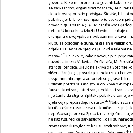
govora«. Kako ne bi pristajao govoriti kako bi se 
se sarkastično, organizirati zviždače, jer bi tek
aktuelnost sportskih podviga«. Štoviše, bilo bi
publike, jer bi bilo »neumjesno (u ovakvom jadra
dovoditi ga u pitanje (...)« jer ga više »posvjedoč
neba«. U kontekstu izložbi Ujević zaključuje da 
uronjenu u svoj vjekovni pobožni mir crkava i m
klubu za oplođenje duha, ni grajanje velikih druš
odjekuju Ujevićeve riječi da je »ovdje talenat 
41)
masa«.
Pa iako je, kako navodi, Split i prije r
navodeći imena Vidovića i Deškovića, Meštrovića
staroga Rendića, Ujević ne skriva da Split nije »da
»lišena žarišta (...) postala je u neku ruku konze
eksperimentiranje, a autoriteti su joj više bili 
uplivnih političara. Ono što je oblikovalo evropsk
fauves, kubizam, futurizam, neoklasicizam, eks
nije žurilo da stigne! Splitska publika u tome je v
42)
djela koja preporađaju i ostaju«.
Nakon što na
kritičku oštricu usmjerava na kritičara Strajnića 
nepoštovanje prema Splitu izrazio riječima da je
ne kazavši, reći će sarkastično, »da li su najmod
cromagnon ili troglodite koji su crtali sobove, t
44)
varijacije atmosfera su i u drugim feljtonima.