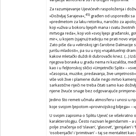
Za razumijevanje Ujevićevih raspoloženja i doživl
45)
»Doživljaj Sarajeva«,
građen od usporedbi sa 
»predmetom za laku retoriku, naročito za apolog
koji »uživa u bokoru lijepih mana i cvatu životn
mrtvoga reda«, koji voli »svoj lijepi građanski,
mir«, u kojem (sjajnu) tradiciju ne prati novo vri
Zato piše da u »vilinskoj igri čarobne Dalmacij
jurišu mladosti«, pa su u njoj »najaktuelniji drams
kakovi mletački duždi ili dubrovački knez. (...) Izd
njegova boravka u gradu nema ni kazališta, međ
kao i u feljtonskoj sličici »Umjetnički Split« – »s
»časopisa, muzike, predavanja, žive umjetnosti«
više voli žive i plamene duše nego mrtvo kame
sarkastične riječi ne treba čitati samo kao doživ
njene živuće snage bez odgovarajuće primjene
Jedino što remeti učmalu atmosferu i unosi u nj
koje svojom ljepotom »provincijskog biljega« – 
U svojim zapisima o Splitu Ujević se višekratno o
karakterologiju. Često nazivan legendarnim – a 
polje značenja od ‘slavan’, ‘glasovit’, ‘genijalan’ i ‘
‘osobenjački’ i ‘primitivan’ – taj se mentalitet k