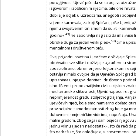
porugljivosti. Ujević piše da se ta pojava »izraž
izgovorom i izobličenim riječima, bile one hrvats
dobila je odjek u uzrečicama, anegdoti i popije
vrijeme karnevala, za koji Splićani, piše Ujević, »
njemu svojstvenim cinizmom da su »ti (karnevali) b
49)
godinu«,
ne zaboravlja naglasiti da ima »više 
50)
obroke duga za jedan veliki ples«,
čime upisu
mentalnom i društvenom biću.
Ovaj prigodni osvrt na Ujevićeve doživljaje Splita,
obuhvatio sve slike i doživljaje ugrađene u str
apostrofirano, obremenjeno feljtonskom i esejist
ostavlja nimalo dvojbe da je Ujevićev Split grad 
upisanima u njegov identitet i društveno podne
ishodištem i prepoznatljivim civilizacijskim zn
mediteranske slikovnosti, Ujević napose reagira
neprimjerenost gradu stoljetnog trajanja. Vanjsk
Ujevićevih riječi, koje smo namjerno obilato citir
provincijalne samodostatnosti zbog koje ga mnogi 
duhovnim i umjetničkim vidicima, napuštaju. Unato
malim gradom, zbog čega i sam osjeća njegovu u
jednu vrlinu i jedan nedostatak«, što će reći da p
što nadražuje, što oplođuje«, a istovremeno i odb