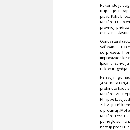
Nakon što je dug p
trupe – Jean-Bapt
pisati. Kako bi o
Molière. U isto v
provinciji pridru
osnivanja vlastit
Osnovavši vlastit
sačuvane su i nj
se, proževši ih 
improvizacijske
c
ljudima. Zahvalju
nakon tragedija.
Na svojim glumač
guvernera Langued
prekinuto kada se
Molièreovim nepri
Philippe I., vojv
Zahvaljujući kom
u provinciji, Moli
Molière 1658. ula
pomogle su mu izb
nastup pred Lujom