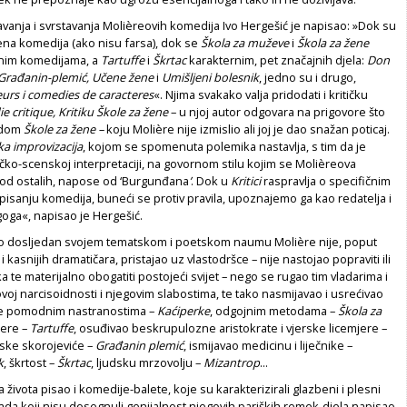
avanja i svrstavanja Molièreovih komedija Ivo Hergešić je napisao: »Dok su
na komedija (ako nisu farsa), dok se
Škola za muževe
i
Škola za žene
enim komedijama, a
Tartuffe
i
Škrtac
karakternim, pet značajnih djela:
Don
 Građanin-plemić, Učene žene
i
Umišljeni bolesnik
, jedno su i drugo,
rs i comedies de caracteres
«. Njima svakako valja pridodati i kritičku
e critique, Kritiku Škole za žene
– u njoj autor odgovara na prigovore što
odom
Škole za žene
–
koju Molière nije izmislio ali joj je dao snažan poticaj.
ka improvizacija
, kojom se spomenuta polemika nastavlja, s tim da je
čko-scenskoj interpretaciji, na govornom stilu kojim se Molièreova
e od ostalih, napose od ‘Burgunđana
’
. Dok u
Kritici
raspravlja o specifičnim
isanju komedija, buneći se protiv pravila, upoznajemo ga kao redatelja i
ga«, napisao je Hergešić.
tao dosljedan svojem tematskom i poetskom naumu Molière nije, poput
 kasnijih dramatičara, pristajao uz vlastodršce – nije nastojao popraviti ili
a te materijalno obogatiti postojeći svijet – nego se rugao tim vladarima i
ovoj narcisoidnosti i njegovim slabostima, te tako nasmijavao i usrećivao
se pomodnim nastranostima –
Kaćiperke
, odgojnim metodama –
Škola za
jere –
Tartuffe
, osuđivao beskrupulozne aristokrate i vjerske licemjere –
nske skorojeviće –
Građanin plemić
, ismijavao medicinu i liječnike –
k
, škrtost –
Škrtac
, ljudsku mrzovolju –
Mizantrop
...
a života pisao i komedije-balete, koje su karakterizirali glazbeni i plesni
da koji nisu dosegnuli genijalnost njegovih pariških remek-djela napisao