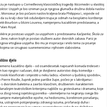
zu je nastupio u Corneilleovoj klasicističkoj tragediji
Nicomede
i u vlastitoj
doktor
. Uspjeh je bio izniman pa je njegova glumačka družina dobila naslov
.
Monsieur je bio počasni naslov kraljeva brata Philippea I., vojvode od
da su kralj i dvor bili oduševljeni trupa je odmah na besplatno korištenje
etit-Bourbon u blizini Louvrea, namijenjenu kazališnim predstavama, a
Palais Royal.
lière je postizao uspjeh za uspjehom s predstavama
Kaćiperke, Škola za
 žene,
nakon kojih je postao službeni autor dvorskih zabava. Pariz je
gova vrtoglava uspjeha. Bio mu je inspiracija i vrelo tema za pisanje
 kojima se izrugivao suvremenicima i njihovim slabostima.
lišno djelo
emeno kazališno djelo – od osamdesetak napisanih komada trideset i
ran kao njegov i sačuvan, dok je dvojbeno autorstvo dviju komedija –
vski klasificirati i smjestiti u neku ladicu. »Demon u ljudskoj spodobi«,
 Pierre Roulle, župnik jedne pariške župe, počeo je s lakrdijama i
 s dvorskim baletima a završio klasičnim, društvenim i karakternim
anašnjim teatrološkim kriterijima najbliže su groteskama i dramama, koje
a zbog novog svjetskog poretka – utemeljena na negiranju svega što
amjere materijalističke epohe, na hedonizmu, korektnom ponašanju,
ima, ustrajnom potcjenjivanju zdravog razuma, profanaciji duha i
ek ne prepoznaje kao ugrozu esencijalnoga i tako ih ne doživljava.