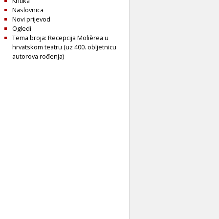
Kritika
Naslovnica
Novi prijevod
Ogledi
Tema broja: Recepcija Molièrea u
hrvatskom teatru (uz 400. obljetnicu
autorova rođenja)