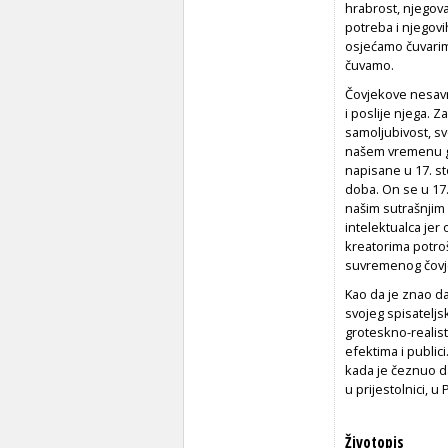
hrabrost, njegov
potreba i njegovi
osjećamo čuvarima
čuvamo.
Čovjekove nesavrš
i poslije njega. 
samoljubivost, svo
našem vremenu go
napisane u 17. s
doba. On se u 17.
našim sutrašnjim
intelektualca jer
kreatorima potro
suvremenog čovjek
Kao da je znao da 
svojeg spisateljsk
groteskno-realis
efektima i public
kada je čeznuo da
u prijestolnici, u
Životopis