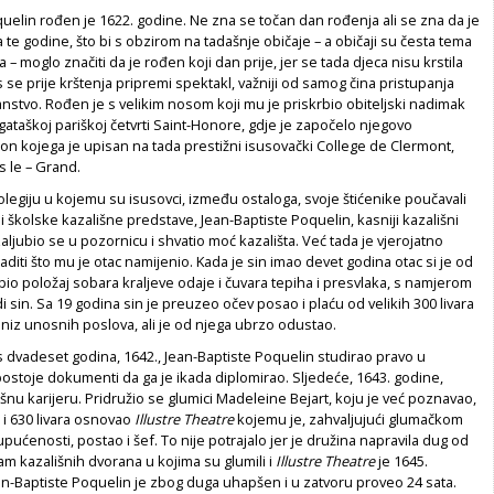
uelin rođen je 1622. godine. Ne zna se točan dan rođenja ali se zna da je
a te godine, što bi s obzirom na tadašnje običaje – a običaji su česta tema
– moglo značiti da je rođen koji dan prije, jer se tada djeca nisu krstila
se prije krštenja pripremi spektakl, važniji od samog čina pristupanja
nstvo. Rođen je s velikim nosom koji mu je priskrbio obiteljski nadimak
ogataškoj pariškoj četvrti Saint-Honore, gdje je započelo njegovo
n kojega je upisan na tada prestižni isusovački College de Clermont,
s le – Grand.
egiju u kojemu su isusovci, između ostaloga, svoje štićenike poučavali
li školske kazališne predstave, Jean-Baptiste Poquelin, kasniji kazališni
zaljubio se u pozornicu i shvatio moć kazališta. Već tada je vjerojatno
aditi što mu je otac namijenio. Kada je sin imao devet godina otac si je od
kupio položaj sobara kraljeve odaje i čuvara tepiha i presvlaka, s namjerom
i sin. Sa 19 godina sin je preuzeo očev posao i plaću od velikih 300 livara
 i niz unosnih poslova, ali je od njega ubrzo odustao.
s dvadeset godina, 1642., Jean-Baptiste Poquelin studirao pravo u
postoje dokumenti da ga je ikada diplomirao. Sljedeće, 1643. godine,
šnu karijeru. Pridružio se glumici Madeleine Bejart, koju je već poznavao,
rt i 630 livara osnovao
Illustre Theatre
kojemu je, zahvaljujući glumačkom
upućenosti, postao i šef. To nije potrajalo jer je družina napravila dug od
jam kazališnih dvorana u kojima su glumili i
Illustre Theatre
je 1645.
an-Baptiste Poquelin je zbog duga uhapšen i u zatvoru proveo 24 sata.