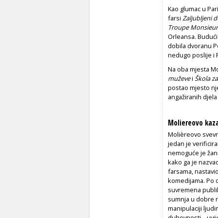
Kao glumac u Pari
farsi
Zaljubljeni 
Troupe Monsieur
Orleansa. Budući 
dobila dvoranu P
nedugo poslije i 
Na oba mjesta Mo
muževe
i
Škola za
postao mjesto nje
angažiranih djela
Moliereovo kaza
Molièreovo svevr
jedan je verifici
nemoguće je žanro
kako ga je nazvao
farsama, nastavio
komedijama. Po d
suvremena publik
sumnja u dobre n
manipulaciji ljud
duhovnosti – uvij