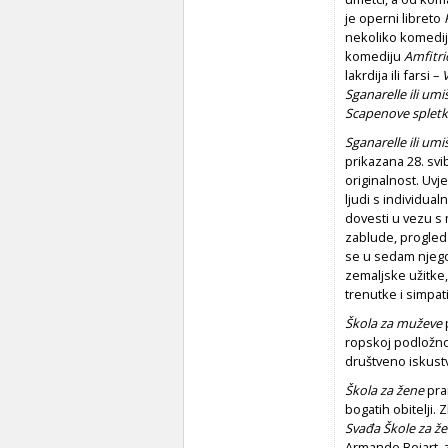
je operni libreto
nekoliko komedij
komediju
Amfitri
lakrdija ili farsi –
V
Sganarelle ili umi
Scapenove spletke
Sganarelle ili umi
prikazana 28. sv
originalnost. Uvje
ljudi s individua
dovesti u vezu s
zablude, progleda
se u sedam njego
zemaljske užitke, 
trenutke i simpatič
Škola za muževe
ropskoj podložnos
društveno iskust
Škola za žene
pra
bogatih obitelji.
Svađa Škole za že
Armande Bejart, za