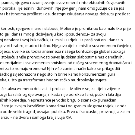
a pamet, njegovo razumijevanje svevremenih intelektualnih čovjekovih
h poroka. Tjelesnih i duhovnih. Njegov genij nam omogućuje da se još
 i baštinicima prošlosti i da, dostojni iskušenja novoga doba, tu prošlost
enosti, njegove mane i slabosti, Molière je proniknuo kao malo tko prije
Zato ga i danas mnogi doživljavaju kao »posuđenicu« za svoju
j netalent i svoj kukavičluk, i u misli i u djelu. Iz prošlosti on i danas o
vori hrabro, mudro i točno. Njegovo djelo i misli o suvremenom čovjeku,
toljeću, uvelike su točna anamneza našega konfuznoga globalističkoga
 stoljeću s više pronicljivosti bavio ljudskim slabostima nas današnjih,
 esencijalnim i svevremenim smislom, od našeg suvremenog dramatičara i
 oni za to nemaju vremena! Njih više zanima način kako se prilagoditi
šačkog svjetonazora nego što ih brine kamo konzumerizam gura
a, u što ga transformira hedonističko mudroslovlje svijeta.
će takva vremena dolaziti – i prolaziti –
Molière se, za cijelo vrijeme
og i kazališnog djelovanja, nikada nije odrekao farsi, pučkih lakrdija i
tičnih komedija. Neprestance je vodio brigu o scensko-glumačkim
i. Zato je svojim kazališnim komadima i odigranim ulogama uvijek, i onda
 bude veliki traged, osvajao publiku. Prvo u francuskoj provinciji, a zatim
 Parizu – na dvoru i samoga kralja Luja XIV.