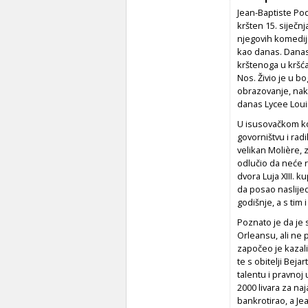
Jean-Baptiste Poq
kršten 15. siječnj
njegovih komedija 
kao danas. Danas 
krštenoga u kršća
Nos. Živio je u b
obrazovanje, nako
danas Lycee Loui
U isusovačkom kol
govorništvu i radi
velikan Molière, 
odlučio da neće r
dvora Luja XIII. 
da posao naslijed
godišnje, a s tim
Poznato je da je 
Orleansu, ali ne 
započeo je kazali
te s obitelji Beja
talentu i pravnoj 
2000 livara za na
bankrotirao, a Je