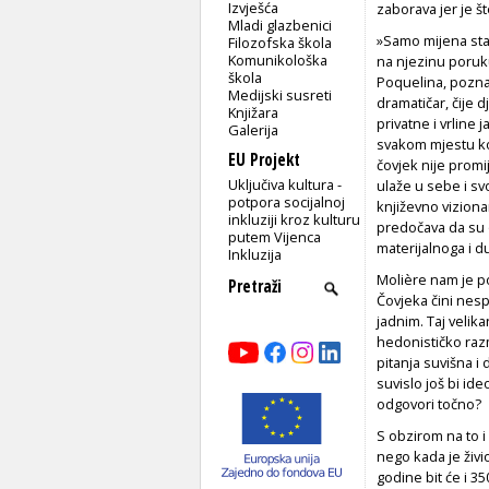
Izvješća
zaborava jer je š
Mladi glazbenici
»Samo mijena stal
Filozofska škola
Komunikološka
na njezinu poruku
škola
Poquelina, pozna
Medijski susreti
dramatičar, čije 
Knjižara
privatne i vrline
Galerija
svakom mjestu ko
EU Projekt
čovjek nije promij
Uključiva kultura -
ulaže u sebe i sv
potpora socijalnoj
književno viziona
inkluziji kroz kulturu
predočava da su od
putem Vijenca
materijalnoga i d
Inkluzija
Molière nam je p
Čovjeka čini nes
jadnim. Taj velik
hedonističko razmi
pitanja suvišna i
suvislo još bi id
odgovori točno?
S obzirom na to i 
nego kada je živi
godine bit će i 3