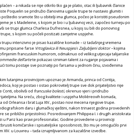
laćen – a nikada se nije otkrilo tko ga je platio, otac ili ljubavnik članice
iste Poquelin se pridružio članovima ugasle trupe te nastavio glumiti i
ca poštedio sramote što u obitelji ima glumca, počeo je koristiti pseudonim
rijeme je s Madeleine, s kojom je bio i u ljubavnoj vezi, započeo turneju po
živši se trupi glumca Charlesa Dufresnea, u kojoj su bili do ponovnog
e trupe, s kojom su počeli postizati zamjetne uspjehe.
u trupu intenzivno je pisao kazališne komade – iz tadašnjeg vremena
emu pripisane farse
Vrtoglavica
ili Neuspjesi
i
Zaljubljeni doktor
–
kojima
profinjenim francuskim humorom, odmaknuo od velikog utjecaja talijanske
ommedie dell’arte
te pokazao izniman talent za ruganje pojavama i
jući tomu postaje sve poznatiji po farsama u jednom činu, izvođenima
kim lutanjima provincijom upoznao je Armanda, princa od Contija,
oca, koji je postao i ostao pokrovitelj trupe sve dok prijateljstvo nije
 Conti, obolivši od
francuske bolesti,
okrenuo vjeri i pridružio
jateljima. Na sreću, zbog kvalitete i uspjeha Molièreovih komada,
oda od Orleansa i brat Luja XIV., postao novi mecena njegove trupe.
ediografskom daru i glumačkoj vještini, nakon trinaest godina provedenih
ère se približio prijestolnici. Posredovanjem Philippea I. i drugih aristokrata
zi u Pariz kao pravi profesionalac. Godine provedene u provinciji
rusiti komičarske i spisateljske sposobnosti, što mu je omogućilo prvi
 XIV. u Louvreu – tada iznajmljivanom za kazališne izvedbe.