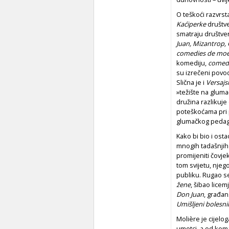
O teškoći razvrst
Kaćiperke
društve
smatraju društv
Juan, Mizantrop,
comedies de moeu
komediju,
comedi
su izrečeni pov
Slična je i
Versajs
»težište na gluma
družina razlikuj
poteškoćama pri p
glumačkog pedago
Kako bi bio i os
mnogih tadašnjih i
promijeniti čovjek
tom svijetu, njeg
publiku. Rugao 
žene
, šibao licem
Don Juan
, građa
Umišljeni bolesni
Molière je cijelog
umetci, a od koma