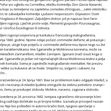
Psiha
i po ugledu na Corneillea, vitešku komediju
Don Garcia
Navarski,
a koje su temeljene na zapletima
comedies d’intrigues...,
zatim mitološku
on
, te zabavljačke komedije
Ljubavni nesporazum
i
Gnjavatori
. Osim
rtoglavica
ili Neuspjesi
i
Zaljubljeni doktor,
još je napisao šest farsi:
šljeni rogonja, Liječnik protiv volje, Plemeniti gospodin Pourceaugnac,
 i Grofica Escarbagnas ili Udovica.
šljeni rogonja
svojevrsna je karikatura francuskog malograđanina,
ibnja 1660. godine. Njome odaje počast
commedie dell’arte,
ali pokazuje i
rljiva je, uloge koje potječu iz
commedie dell’arte
nisu tipovi nego su živi
lnim karakteristikama. Ime Sganarelle je Molièreova tvorevina, može se
 mletačkim Zannarellom, mlađim Zannijem.
Sganare
znači izvući koga iz
ti. Sganarelle je jedan od najznačajnijih likova Molièreova teatra a javlja
vih komada. Svima je zajednički malograđanski mentalitet. Ne preziru
velike su kukavice ali se hvale. Smiješni su, vulgarni i zabavni, na
ni...
praizvedena je 24. lipnja 1661. Bavi se problemom kako odgajati mladež, u
ti i neznanju ili mladim ljudima omogućiti da steknu potrebno znanje i
vo, čemu je preduvjet sloboda. Molière, naravno, zagovara slobodu.
izvedena je 26. prosinca 1662. Ismijava ograničeno obrazovanje kćeri
 Zbog sadržaja dočekale su je brojne kritike. Izazvala je prosvjed nazvan
ne.
Nije bio pošteđen ni autorov bračni život, njegovo vjenčanje s
 koju su protivnici tvrdila da mu je kći. Molière je neprijateljima