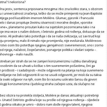
tetna? I nekorisna?
na jest«, sentenca pripisivana mnogima i tko zna koliko stara, s obzirom
 i univerzalnost značenja, teško da se može primijeniti na Jean-Baptiste
tijega pod kazališnim imenom Molière. Glumac, pjesnik i francuski
djelo i danas propituje životnu stvarnost i moralne dvojbe, »poroke
 javne«, planetarno prisutan kako na svjetskim pozornicama tako i na
je ima veze s našim dobom, i četiristo godina od rođenja, dokazuje da se
enio. Ali jednako tako potvrđuje i da se naša civilizacija, uz sav trud koji
oju promjenu, malo ili nimalo nije promijenila, nije evoluirala. Molièreovo
rstvo osim što potvrđuje njegovu genijalnost i svevremenost, ono i zorno
 njega, nažalost, čovječanstvo, ponajprije politika i vladari svijeta –
uhovnoga – malo naučili.
otreban jer strah da se ne zamjeri konzumerizmu i užitku današnjeg
posobnim da se uhvati u koštac s tim suvremenim pošastima, čini ga
an prošlosti – i sadašnjosti – može odgovoriti na pitanja na koja suvremeno
šljanje ne želi odgovoriti ili se ne usudi odgovoriti, jer misli da su takva
 da svaki odgovor na njih, osim što bi razumu uskratio šansu da govori
eologiji konzumerizma i ljudskog straha začepio usta, da slučajno ne
bez obzira na protekla stoljeća, Molière je danas aktualniji i potrebniji
o. Unatoč četiristo godina koje su prošle od njegova rođenja – sljedeće
50 godina otkako je umro – dobro nam dođe njegov talent, njegova