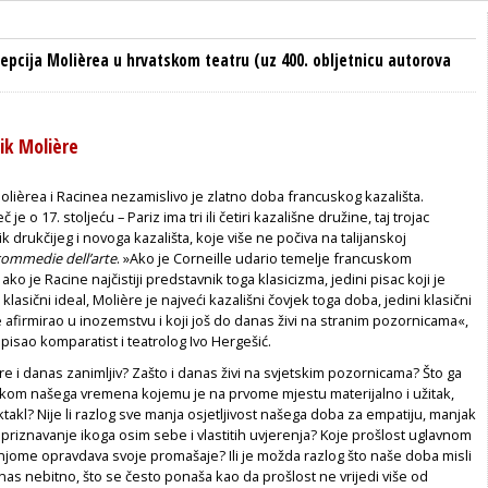
epcija Molièrea u hrvatskom teatru (uz 400. obljetnicu autorova
ik Molière
olièrea i Racinea nezamislivo je zlatno doba francuskog kazališta.
 je o 17. stoljeću – Pariz ima tri ili četiri kazališne družine, taj trojac
k drukčijeg i novoga kazališta, koje više ne počiva na talijanskoj
commedie dell’arte
. »Ako je Corneille udario temelje francuskom
ako je Racine najčistiji predstavnik toga klasicizma, jedini pisac koji je
lasični ideal, Molière je najveći kazališni čovjek toga doba, jedini klasični
e afirmirao u inozemstvu i koji još do danas živi na stranim pozornicama«,
isao komparatist i teatrolog Ivo Hergešić.
e i danas zanimljiv? Zašto i danas živi na svjetskim pozornicama? Što ga
ikom našega vremena kojemu je na prvome mjestu materijalno i užitak,
akl? Nije li razlog sve manja osjetljivost našega doba za empatiju, manjak
priznavanje ikoga osim sebe i vlastitih uvjerenja? Koje prošlost uglavnom
njome opravdava svoje promašaje? Ili je možda razlog što naše doba misli
anas nebitno, što se često ponaša kao da prošlost ne vrijedi više od