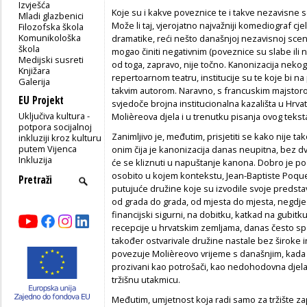
Izvješća
Koje su i kakve poveznice te i takve nezavisn
Mladi glazbenici
Može li taj, vjerojatno najvažniji komediograf cje
Filozofska škola
Komunikološka
dramatike, reći nešto današnjoj nezavisnoj scen
škola
mogao činiti negativnim (poveznice su slabe ili 
Medijski susreti
od toga, zapravo, nije točno. Kanonizacija neko
Knjižara
repertoarnom teatru, institucije su te koje bi na 
Galerija
takvim autorom. Naravno, s francuskim majstoro
EU Projekt
svjedoče brojna institucionalna kazališta u Hrvat
Uključiva kultura -
Molièreova djela i u trenutku pisanja ovog tekst
potpora socijalnoj
Zanimljivo je, međutim, prisjetiti se kako nije ta
inkluziji kroz kulturu
putem Vijenca
onim čija je kanonizacija danas ne
upitna, bez dv
Inkluzija
će se kliznuti u napuštanje kanona. Dobro je poz
osobito u kojem kontekstu, Jean-Baptiste Poquel
putujuće družine koje su izvodile svoje predstav
od grada do grada, od mjesta do mjesta, negdje
financijski sigurni, na dobitku, katkad na gubitk
recepcije u hrvatskim zemljama, danas često s
također ostvarivale družine nastale bez široke in
povezuje Molièreovo vrijeme s današnjim, kada s
prozivani kao potrošači, kao nedohodovna djelat
tržišnu utakmicu.
Međutim, umjetnost koja radi samo za tržište z