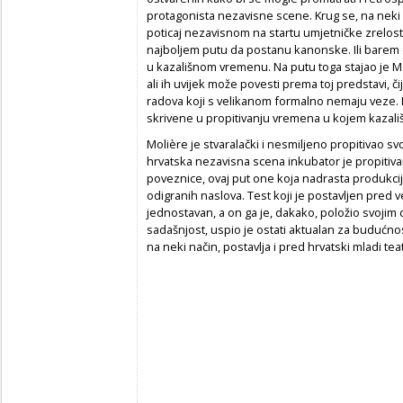
protagonista nezavisne scene. Krug se, na neki
poticaj nezavisnom na startu umjetničke zrelosti
najboljem putu da postanu kanonske. Ili barem o
u kazališnom vremenu. Na putu toga stajao je M
ali ih uvijek može povesti prema toj predstavi, či
radova koji s velikanom formalno nemaju veze. 
skrivene u propitivanju vremena u kojem kazališ
Molière je stvaralački i nesmiljeno propitivao sv
hrvatska nezavisna scena inkubator je propitiva
poveznice, ovaj put one koja nadrasta produkci
odigranih naslova. Test koji je postavljen pred 
jednostavan, a on ga je, dakako, položio svojim 
sadašnjost, uspio je ostati aktualan za budućnost
na neki način, postavlja i pred hrvatski mladi tea