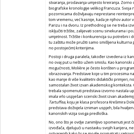
stvaranja, prodavanja umjesto kreiranja. Zorno
biografske kronologije velikog Francuza. Svoja n
pozornicama doživljavaju neprestane reinterpret
tom vremenu, već kasnije, kada je njihov autor 
Parizu i na dvoru. Iz prethodnog se ne treba izv
isključiti tržište, zalijevati scenu sinekurama i 
umjetnost. Tržište i konkurencija su potrebni i dob
tu zaštitu može pružiti samo smišljena kulturna 
no postojećim) kriterijima.
Postoji i druga paralela, također izvedena iz k
no ovaj put u nešto užem smislu. Kao kanonski au
mogućnosti, Molière je često korišten u progr
obrazovanja. Predstave koje u tim procesima na
kao manje ili više kvalitetni didaktički primjeri, n
samostalan život izvan akademskog konteksta. O
trebala spomenuti predstava izvorno nastala upr
imala vrlo uspješan scenski život izvan akademij
Tartuffea,
koju je klasa profesora Krešimira Dole
predstava doživjela izniman uspjeh, bila hvaljen
kanonskih vizija svoga predloška.
No, ono što je ovdje zanimljivo spomenuti jest či
izvođača, djelujući u nastavku svojih karijera, ne
ostvarenih kako bi se mogle promatrati i retrosp