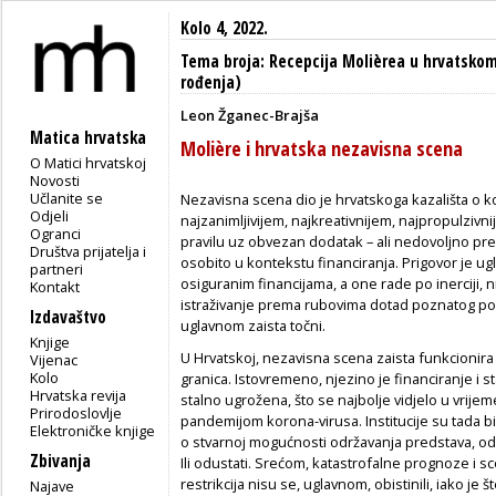
Kolo 4, 2022.
Tema broja: Recepcija Molièrea u hrvatskom
rođenja)
Leon Žganec-Brajša
Matica hrvatska
Molière i hrvatska nezavisna scena
O Matici hrvatskoj
Novosti
Učlanite se
N
ezavisna scena dio je hrvatskoga kazališta o k
Odjeli
najzanimljivijem, najkreativnijem, najpropulzivn
Ogranci
pravilu uz obvezan dodatak – ali nedovoljno pr
Društva prijatelja i
osobito u kontekstu financiranja. Prigovor je ugl
partneri
osiguranim financijama, a one rade po inerciji, 
Kontakt
istraživanje prema rubovima dotad poznatog polja
Izdavaštvo
uglavnom zaista točni.
Knjige
U Hrvatskoj, nezavisna scena zaista funkcionira 
Vijenac
Kolo
granica. Istovremeno, njezino je financiranje i 
Hrvatska revija
stalno ugrožena, što se najbolje vidjelo u vrije
Prirodoslovlje
pandemijom korona-virusa. Institucije su tada bi
Elektroničke knjige
o stvarnoj mogućnosti održavanja predstava, od ko
Zbivanja
Ili odustati. Srećom, katastrofalne prognoze i sc
restrikcija nisu se, uglavnom, obistinili, iako je št
Najave