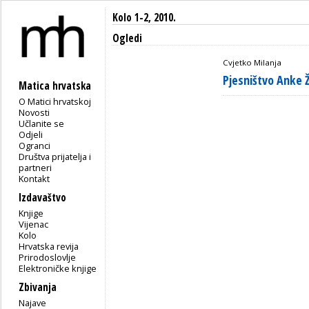
Kolo 1-2, 2010.
Ogledi
Cvjetko Milanja
Pjesništvo Anke 
Matica hrvatska
O Matici hrvatskoj
Novosti
Učlanite se
Odjeli
Ogranci
Društva prijatelja i
partneri
Kontakt
Izdavaštvo
Knjige
Vijenac
Kolo
Hrvatska revija
Prirodoslovlje
Elektroničke knjige
Zbivanja
Najave