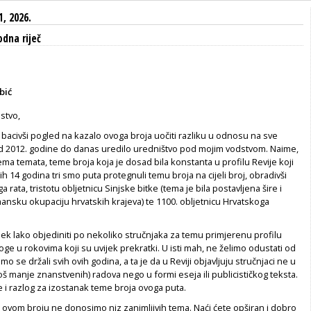
1, 2026.
dna riječ
bić
jstvo,
bacivši pogled na kazalo ovoga broja uočiti razliku u odnosu na sve
od 2012. godine do danas uredilo uredništvo pod mojim vodstvom. Naime,
a temata, teme broja koja je dosad bila konstanta u profilu Revije koji
lih 14 godina tri smo puta protegnuli temu broja na cijeli broj, obradivši
 rata, tristotu obljetnicu Sinjske bitke (tema je bila postavljena šire i
ansku okupaciju hrvatskih krajeva) te 1100. obljetnicu Hrvatskoga
jek lako objediniti po nekoliko stručnjaka za temu primjerenu profilu
iloge u rokovima koji su uvijek prekratki. U isti mah, ne želimo odustati od
o se držali svih ovih godina, a ta je da u Reviji objavljuju stručnjaci ne u
još manje znanstvenih) radova nego u formi eseja ili publicističkog teksta.
e i razlog za izostanak teme broja ovoga puta.
u ovom broju ne donosimo niz zanimljivih tema. Naći ćete opširan i dobro