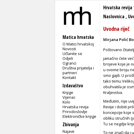
Hrvatska revija 
Naslovnica
,
Uvo
Uvodna riječ
Matica hrvatska
Mirjana Polić Bo
O Matici hrvatskoj
Novosti
Poštovano čitatel
Učlanite se
Odjeli
jamačno ćete već 
Ogranci
brojeve koje je 
Društva prijatelja i
u ovome broju nem
partneri
smo gajili. U proš
Kontakt
tako temu Velikoga
Izdavaštvo
obuhvatila je osm
Knjige
Kraljevstva.
Vijenac
Međutim, nije uvi
Kolo
Hrvatska revija
Revije i dobiti pr
Prirodoslovlje
koncepcije koje sm
Elektroničke knjige
obliku stručnih (
Tu se negdje krij
Zbivanja
Najave
To ne znači da i 