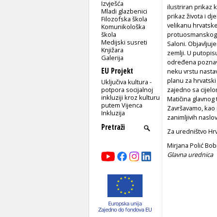
Izvješća
ilustriran prikaz
Mladi glazbenici
prikaz života i 
Filozofska škola
velikanu hrvatsk
Komunikološka
škola
protuosmanskoga v
Medijski susreti
Saloni. Objavljuj
Knjižara
zemlji. U putopisu
Galerija
određena poznava
EU Projekt
neku vrstu nastav
planu za hrvatski
Uključiva kultura -
potpora socijalnoj
zajedno sa cijel
inkluziji kroz kulturu
Matičina glavnog 
putem Vijenca
Završavamo, kao i 
Inkluzija
zanimljivih naslov
Za uredništvo Hrv
Mirjana Polić Bob
Glavna urednica