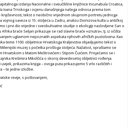
 kapitalnoga izdanja Nacionalne i sveučilišne knjižnice Incunabula Croatica,
djela Ivana Trnskoga i ocjenu današnjega našega odnosa prema tom
e književnosti, tekst o neobično vrijednom skupnom portretu jednoga
ojnog saveza iz 15. stoljeća u Zadru, analizu Dionizova kulta u antičkoj
emo i prvi dio vrijedne i sveobuhvatne studije o ekologiji naslovljene San o
 Afrika braće Seljan prikazuje se rad slavne braće »iznutra«, tj. iz očišta
njem uglavnom nepoznatih aspekata njihovih afričkih pustolovina. Kao
ka teme 1100. obljetnice Hrvatskoga Kraljevstva objavljujemo tekst o
 Milenijski muzej s početka prošloga stoljeća. Nažalost, opraštamo se
om Hrvatskom s Matom Meštrovićem i Stipom Čuićem. Prisjećamo se i
tajnika Krešimira Mikolčića o skoroj devedesetoj obljetnici rođenja.
uvijek, prikazima knjiga – ovoga puta prikazujemo 5 vrlo različitih i
a – te jedne izložbe.
atske revije, s poštovanjem,
ić