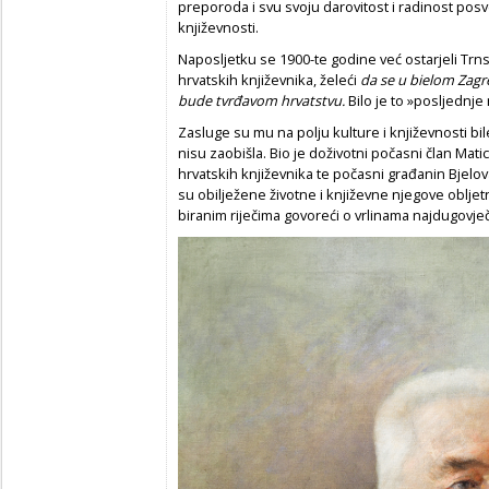
preporoda i svu svoju darovitost i radinost posv
književnosti.
Naposljetku se 1900-te godine već ostarjeli Tr
hrvatskih književnika, želeći
da se u bielom Zagre
bude tvrđavom hrvatstvu.
Bilo je to »posljednje
Zasluge su mu na polju kulture i književnosti bil
nisu zaobišla. Bio je doživotni počasni član Mat
hrvatskih književnika te počasni građanin Bjel
su obilježene životne i književne njegove obljetni
biranim riječima govoreći o vrlinama najdugovječn