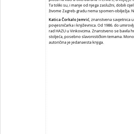
Ta toliki su, i manje od njega zaslužni, dobili cij
živome Zagreb-gradu nema spomen-obilježja. Nije
Katica Čorkalo Jemrić
, znanstvena savjetnica u
povjesničarka i književnica. Od 1986. do umirovl
rad HAZU u Vinkovcima. Znanstveno se bavila h
stoljeća, posebno slavonističkim temama. Mono
autoričina je jedanaesta knjiga.