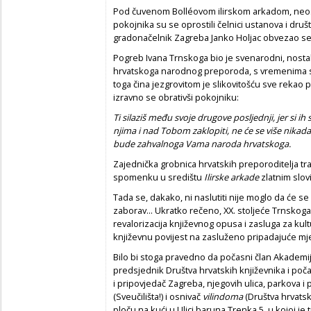
Pod čuvenom Bolléovom ilirskom arkadom, ne
pokojnika su se oprostili čelnici ustanova i druš
gradonačelnik Zagreba Janko Holjac obvezao se 
Pogreb Ivana Trnskoga bio je svenarodni, nosta
hrvatskoga narodnog preporoda, s vremenima sla
toga čina jezgrovitom je slikovitošću sve rekao 
izravno se obrativši pokojniku:
Ti silaziš među svoje drugove posljednji, jer si ih
njima i nad Tobom zaklopiti, ne će se više nikada 
bude zahvalnoga Vama naroda hrvatskoga.
Zajednička grobnica hrvatskih preporoditelja t
spomenku u središtu
Ilirske arkade
zlatnim slov
Tada se, dakako, ni naslutiti nije moglo da će se
zaborav... Ukratko rečeno, XX. stoljeće Trnskoga 
revalorizacija književnog opusa i zasluga za kul
književnu povijest na zasluženo pripadajuće mj
Bilo bi stoga pravedno da počasni član Akademij
predsjednik Društva hrvatskih književnika i poč
i pripovjedač Zagreba, njegovih ulica, parkova i 
(Sveučilišta!) i osnivač
vilindoma
(Društva hrvats
ploču na kući u Ulici baruna Trenka 5, u kojoj je 