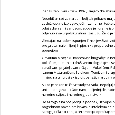
Joso Bužan,
Ivan Trnski
, 1902., Umjetnička zbirk
Nesebičan rad za narodni boljitak pribavio mu je
zasluživao, ne izbjegavajući ni zamorne i teške p
oduševljenjem i zanosom: epove je i drame ispj
odjenuo svaku ljudsku vrlinu i zaslugu. Želio je po
Gledajući na radom ispunjen Trnskijev život, v
pregalaca i najomiljenijih pjesnika preporodn
epopejom.
Govorimo o čovjeku impresivne biografije, o n
političkim, kulturnim i društvenim događajima sv
surađivao i prijateljevao s Gajem, Vukelićem, 
Ivanom Mažuranićem, Šulekom i Tomićem i drugima
imajući na umu uvijek isti cilj: osnažiti narod na
A kad je nakon tri četvrt stoljeća rada i nepoljul
unisono tugovalo: »Ode nam posljednji Ilir, zad
narodne svijesti i narodnog jedinstva.«
Do Mirogoja na posljednji je počinak, uz vojne 
pogrebnom povorkom hrvatske intelektualne elite,
Mirogoja išla sat i pol, a ceremonijal oproštaja 