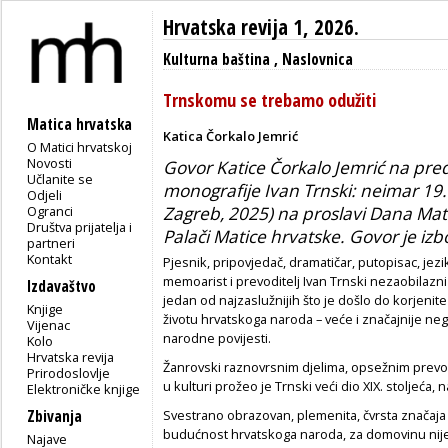
Hrvatska revija 1, 2026.
Kulturna baština
,
Naslovnica
Trnskomu se trebamo odužiti
Matica hrvatska
Katica Čorkalo Jemrić
O Matici hrvatskoj
Novosti
Govor Katice Čorkalo Jemrić na pred
Učlanite se
monografije Ivan Trnski: neimar 19. 
Odjeli
Ogranci
Zagreb, 2025) na proslavi Dana Mati
Društva prijatelja i
Palači Matice hrvatske. Govor je iz
partneri
Kontakt
Pjesnik, pripovjedač, dramatičar, putopisac, jezik
memoarist i prevoditelj Ivan Trnski nezaobilazn
Izdavaštvo
jedan od najzaslužnijih što je došlo do korjeni
Knjige
životu hrvatskoga naroda – veće i značajnije ne
Vijenac
narodne povijesti.
Kolo
Hrvatska revija
Žanrovski raznovrsnim djelima, opsežnim prev
Prirodoslovlje
u kulturi prožeo je Trnski veći dio XIX. stoljeća
Elektroničke knjige
Zbivanja
Svestrano obrazovan, plemenita, čvrsta značaja 
budućnost hrvatskoga naroda, za domovinu nije 
Najave