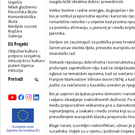
svagda težili idealima dobra i pravednosti.
Izvješća
Mladi glazbenici
Velike životne i radne energije, dugovječan i do
Filozofska škola
bio je simbol preporodne epohe i kanonski njezi
Komunikološka
škola
romantične retorike i u vrijeme kad prvotna nje
Medijski susreti
za poetsku afirmaciju, u javnosti je i među knjiž
Knjižara
pjesnika.
Galerija
Gorljivo se zauzimajući za politička prava hrvats
EU Projekt
žarom pisao vlastita djela, prevodio europsku kn
Uključiva kultura -
stvaralački rad.
potpora socijalnoj
inkluziji kroz kulturu
Stekavši reputaciju dobrohotna i konstruktivna 
putem Vijenca
pridonijeti zajedničkom cilju: kad se obilježavala
Inkluzija
oglasio se tematskim epovima, kad se svečano o
Franjom Markovićem
Vilinske dvore
(1874), a kad
Judite
, na svečanosti u kazalištu izveden je nje
Bio je uvjeren da ljubav prema domovini i narodu 
i valjano obavljanje svakodnevnih dužnosti. Pa 
među preporodnim velikanima prvi u darovitost
najmarljivijima, a svakako i među onima koji su u
prevođenjem europskih klasika preporodu hrvats
Blage naravi, susretljiv i nekonfliktan, uživao je 
suradnika. Vidjeli su u njemu i poštovali čovjek