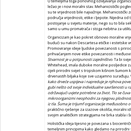
U temeljima toga ponovnog oživljavanja
organic
ležao je i novi moralni stav. Mehanicistički pogle
su te vrijednosti bile najvažnije. Mehanicistički 
područja vrijednosti, etike i ljepote. Nijedna od t
postojanje u svijetu materije, nego su to bila s
samo u umu promatrača i stoga nebitna za utilit
Organicizam je kao pokret obnovio moralne vri
budući su nakon Descartesa etičke i estetske vr
Promoviranje ideje ljudske povezanosti s prirodom
prihvaćanjem nove etike povezanosti i međuovi
Stvarnost je u potpunosti zajedništvo
. Ta bi svi
Whitehead, imala duboke moralne posljedice z
cijeli prirodni svijet s tropskom kišnom šumom 
drvenastih biljaka koje sve uzajamno surađuju
kako drveće uspijeva i napreduje je njihova pove
gubi nešto od svoje individualne savršenosti u
održavajući uvjete potrebne za život. Tlo se čuva 
mikroorganizmi neophodni za njegovu plodnost nis
iz tla. Šuma je trijumf organizacije međusobno o
praktično rješenje za izazove okoliša, moralni i
svojim analitičkim strategijama ne brka stabla i 
Holistička ideja tijesno je povezana s biocentri
temeljnim principima kako gledamo na prirodni 