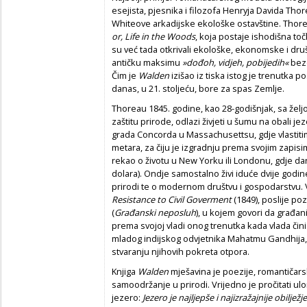
esejista, pjesnika i filozofa Henryja Davida Thor
Whiteove arkadijske ekološke ostavštine. Thore
or, Life in the Woods
, koja postaje ishodišna to
su već tada otkrivali ekološke, ekonomske i druš
antičku maksimu
»dođoh, vidjeh, pobijedih«
bezo
Čim je
Walden
izišao iz tiska istog je trenutka p
danas, u 21. stoljeću, bore za spas Zemlje.
Thoreau 1845. godine, kao 28-godišnjak, sa željo
zaštitu prirode, odlazi živjeti u šumu na obali
grada Concorda u Massachusettsu, gdje vlastiti
metara, za čiju je izgradnju prema svojim zapisi
rekao o životu u New Yorku ili Londonu, gdje da
dolara). Ondje samostalno živi iduće dvije godine
prirodi te o modernom društvu i gospodarstvu. Va
Resistance to Civil Goverment
(1849), poslije p
(
Građanski neposluh
), u kojem govori da građa
prema svojoj vladi onog trenutka kada vlada čini 
mladog indijskog odvjetnika Mahatmu Gandhija, k
stvaranju njihovih pokreta otpora.
Knjiga
Walden
mješavina je poezije, romantičarsk
samoodržanje u prirodi. Vrijedno je pročitati u
jezero:
Jezero je najljepše i najizražajnije obilje