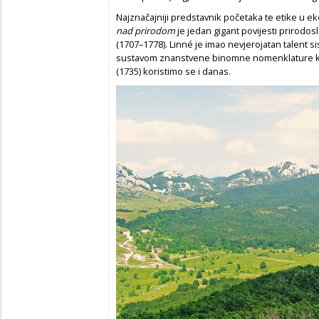
Najznačajniji predstavnik početaka te etike u ek
nad prirodom
je jedan gigant povijesti prirodos
(1707–1778). Linné je imao nevjerojatan talent si
sustavom znanstvene binomne nomenklature koj
(1735) koristimo se i danas.