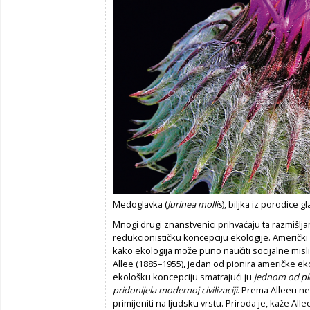
Medoglavka (
Jurinea mollis
), biljka iz porodice gl
Mnogi drugi znanstvenici prihvaćaju ta razmišljanj
redukcionističku koncepciju ekologije. Američki
kako ekologija može puno naučiti socijalne misl
Allee (1885–1955), jedan od pionira američke ekol
ekološku koncepciju smatrajući ju
jednom od pl
pridonijela modernoj civilizaciji
. Prema Alleeu ne
primijeniti na ljudsku vrstu. Priroda je, kaže Al