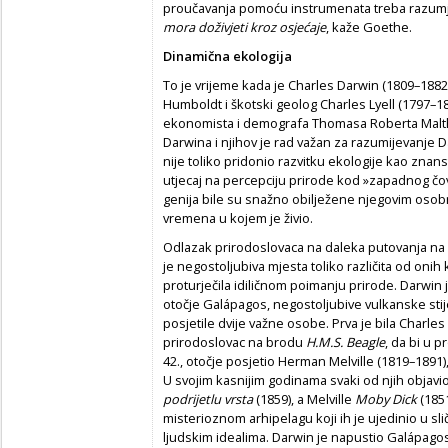
proučavanja pomoću instrumenata treba razumj
mora doživjeti kroz osjećaje
, kaže Goethe.
Dinamična ekologija
To je vrijeme kada je Charles Darwin (1809–1882) v
Humboldt i škotski geolog Charles Lyell (1797–18
ekonomista i demografa Thomasa Roberta Malthu
Darwina i njihov je rad važan za razumijevanje 
nije toliko pridonio razvitku ekologije kao znanst
utjecaj na percepciju prirode kod »zapadnog čo
genija bile su snažno obilježene njegovim osob
vremena u kojem je živio.
Odlazak prirodoslovaca na daleka putovanja na 
je negostoljubiva mjesta toliko različita od onih
proturječila idiličnom poimanju prirode. Darwin 
otočje Galápagos, negostoljubive vulkanske stije
posjetile dvije važne osobe. Prva je bila Charles 
prirodoslovac na brodu
H.M.S. Beagle
, da bi u 
42., otočje posjetio Herman Melville (1819–1891
U svojim kasnijim godinama svaki od njih objavi
podrijetlu vrsta
(1859), a Melville
Moby Dick
(185
misterioznom arhipelagu koji ih je ujedinio u sli
ljudskim idealima. Darwin je napustio Galápag