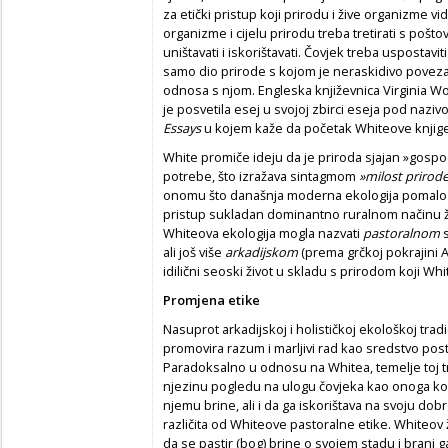
za etički pristup koji prirodu i žive organizme v
organizme i cijelu prirodu treba tretirati s pošt
uništavati i iskorištavati. Čovjek treba uspostavit
samo dio prirode s kojom je neraskidivo poveza
odnosa s njom. Engleska književnica Virginia Wool
je posvetila esej u svojoj zbirci eseja pod nazi
Essays
u kojem kaže da početak Whiteove knjige
White promiče ideju da je priroda sjajan »gospo
potrebe, što izražava sintagmom
»milost prirod
onomu što današnja moderna ekologija pomalo
pristup sukladan dominantno ruralnom načinu živo
Whiteova ekologija mogla nazvati
pastoralnom
s
ali još više
arkadijskom
(prema grčkoj pokrajini Ar
idilični seoski život u skladu s prirodom koji W
Promjena etike
Nasuprot arkadijskoj i holističkoj ekološkoj tradic
promovira razum i marljivi rad kao sredstvo pos
Paradoksalno u odnosu na Whitea, temelje toj tradic
njezinu pogledu na ulogu čovjeka kao onoga kom
njemu brine, ali i da ga iskorištava na svoju dobr
različita od Whiteove pastoralne etike. Whiteov 
da se pastir (bog) brine o svojem stadu i brani g