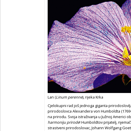
Lan (
Linum perenne
), rijeka Krka
Cjelokupni rad još jednoga giganta prirodoslovl
prirodoslovca Alexandera von Humboldta (1769–1
na prirodu. Svoja istraživanja u Južnoj Americi 
harmoniju prirode
!
Humboldtov prijatelj, njemačk
strastveni prirodoslovac, Johann Wolfgang Goet