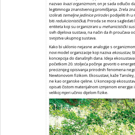
nazvao
kvazi organizmom
, on je sada odlučio d
legitimnoga znanstvenog promišljanja. Zrela zn
izolirati
temeljne jedinice prirode
i podijeliti ih 
biti
redukcionistička
). Priroda se mora sagledati 
entiteta koji su organizirani u
mehanicistički sus
svih dijelova sustava, na način da ih proučava o
svojstva ukupnog sustava.
Kako bi uklonio nejasne analogije s organizmom 
novi model organizacije koji naziva
ekosustav
, 
koncepcija do današnjih dana. Ideja ekosustava 
početkom 20. stoljeća počinje govoriti o energe
preciznijeg opisivanja prirodnih fenomena nego
Newtonovom fizikom. Ekosustavi, kaže Tansley, mo
ne kao organske cjeline. U koncepciji ekosust
opisati čistom materijalnom izmjenom energije i 
velikoj mjeri učinio dijelom fizike.