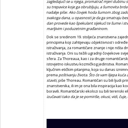
zagledajući se u njega, promatrač mjeri dubinu s
su trepavice koje ga obrubljuju, a šumovita brda 
nadalje piše:
Ako čovjek hoda šumom zbog zadovo
svakoga dana, u opasnosti je da ga smatraju bespo
dan provede kao špekulant sijekući te šume i stva
marljivim i poduzetnim građaninom.
Dok se sredinom 19. stoljeća znanstvena zajed
principima koji zahtijevaju
objektivnost
i određen
istraživanja, za romantičare znanje i nije ništa
istraživanja. Oni su težili ugradnji čovjekove svijes
sfera. Za Thoreaua, kao i za druge romantičarsk
istovjetno iskustvu kozmičkog jedinstva. Romant
ključnim etičkim pitanjima, koja su danas iznim
prema
poštivanju života
.
Što će vam lijepa kuća 
staviti
, piše Thoreau. Romantičari su bili ljudi pri
znanstvenika, ili im je ona bila inspiracija kao ko
boravili. Romantičarski ekolozi su bili terenski 
izučavati tako da je se pomiriše, okusi, vidi, čuje,