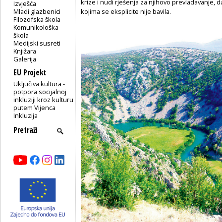
krize i nudi rješenja za njihovo prevladavanje, d
Izvješća
Mladi glazbenici
kojima se eksplicite nije bavila.
Filozofska škola
Komunikološka
škola
Medijski susreti
Knjižara
Galerija
EU Projekt
Uključiva kultura -
potpora socijalnoj
inkluziji kroz kulturu
putem Vijenca
Inkluzija