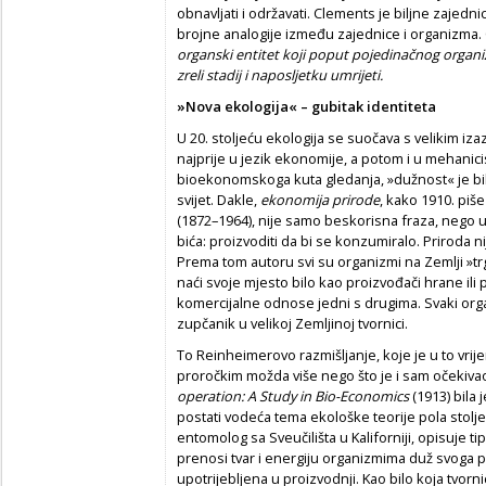
obnavljati i održavati. Clements je biljne zajed
brojne analogije između zajednice i organizma.
organski entitet koji poput pojedinačnog organizm
zreli stadij i naposljetku umrijeti.
»Nova ekologija« – gubitak identiteta
U 20. stoljeću ekologija se suočava s velikim iza
najprije u jezik ekonomije, a potom i u mehanicis
bioekonomskoga kuta gledanja, »dužnost« je bilj
svijet. Dakle,
ekonomija prirode
, kako 1910. piš
(1872–1964), nije samo beskorisna fraza, nego u
bića: proizvoditi da bi se konzumiralo. Priroda 
Prema tom autoru svi su organizmi na Zemlji »trg
naći svoje mjesto bilo kao proizvođači hrane ili pr
komercijalne odnose jedni s drugima. Svaki orga
zupčanik u velikoj Zemljinoj tvornici.
To Reinheimerovo razmišljanje, koje je u to vrij
proročkim možda više nego što je i sam očekiva
operation: A Study in Bio-Economics
(1913) bila 
postati vodeća tema ekološke teorije pola stolje
entomolog sa Sveučilišta u Kaliforniji, opisuje t
prenosi tvar i energiju organizmima duž svoga puta
upotrijebljena u proizvodnji. Kao bilo koja tvorn