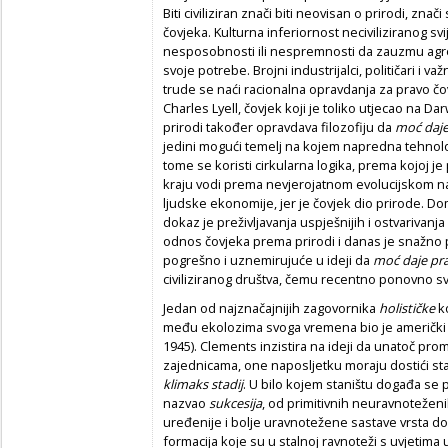
Biti civiliziran znači biti neovisan o prirodi, zna
čovjeka. Kulturna inferiornost neciviliziranog svi
nesposobnosti ili nespremnosti da zauzmu agres
svoje potrebe. Brojni industrijalci, političari i v
trude se naći racionalna opravdanja za pravo čovj
Charles Lyell, čovjek koji je toliko utjecao na 
prirodi također opravdava filozofiju da
moć daje
jedini mogući temelj na kojem napredna tehnološk
tome se koristi cirkularna logika, prema kojoj je
kraju vodi prema nevjerojatnom evolucijskom nap
ljudske ekonomije, jer je čovjek dio prirode. D
dokaz je preživljavanja uspješnijih i ostvarivanja
odnos čovjeka prema prirodi i danas je snažno 
pogrešno i uznemirujuće u ideji da
moć daje pr
civiliziranog društva, čemu recentno ponovno s
Jedan od najznačajnijih zagovornika
holističke
k
među ekolozima svoga vremena bio je američki b
1945). Clements inzistira na ideji da unatoč p
zajednicama, one naposljetku moraju dostići stad
klimaks stadij
. U bilo kojem staništu događa se 
nazvao
sukcesija
, od primitivnih neuravnoteženi
uređenije i bolje uravnotežene sastave vrsta 
formacija koje su u stalnoj ravnoteži s uvjetim