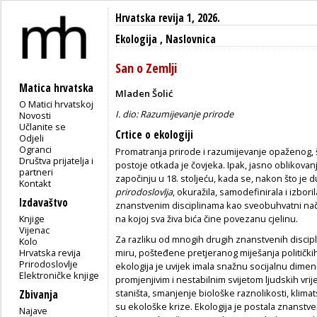
Hrvatska revija 1, 2026.
Ekologija
,
Naslovnica
San o Zemlji
Matica hrvatska
Mladen Šolić
O Matici hrvatskoj
I. dio: Razumijevanje prirode
Novosti
Učlanite se
Crtice o ekologiji
Odjeli
Ogranci
Promatranja prirode i razumijevanje opaženog, što
Društva prijatelja i
postoje otkada je čovjeka. Ipak, jasno oblikovan
partneri
započinju u 18. stoljeću, kada se, nakon što je
Kontakt
prirodoslovlja
, okuražila, samodefinirala i izbor
Izdavaštvo
znanstvenim disciplinama kao sveobuhvatni nači
Knjige
na kojoj sva živa bića čine povezanu cjelinu.
Vijenac
Za razliku od mnogih drugih znanstvenih discipli
Kolo
Hrvatska revija
miru, pošteđene pretje­ranog miješanja političk
Prirodoslovlje
ekologija je uvijek imala snažnu socijalnu dime
Elektroničke knjige
promjenjivim i nestabilnim svijetom ljudskih vrij
staništa, smanjenje biološke raznolikosti, klima
Zbivanja
su ekološke krize. Ekologija je postala znanstve
Najave