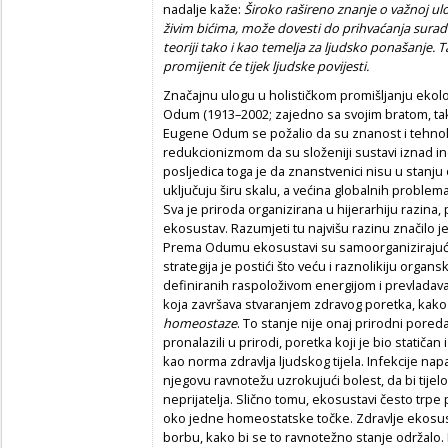
nadalje kaže:
Široko rašireno znanje o važnoj u
živim bićima, može dovesti do prihvaćanja sura
teoriji tako i kao temelja za ljudsko ponašanje. 
promijenit će tijek ljudske povijesti.
Značajnu ulogu u holističkom promišljanju ekolo
Odum (1913–2002; zajedno sa svojim bratom,
Eugene Odum se požalio da su znanost i tehnolo
redukcionizmom da su složeniji sustavi iznad in
posljedica toga je da znanstvenici nisu u stanju
uključuju širu skalu, a većina globalnih problem
Sva je priroda organizirana u hijerarhiju razina, 
ekosustav. Razumjeti tu najvišu razinu značilo j
Prema Odumu ekosustavi su samoorganizirajući 
strategija je postići što veću i raznolikiju orga
definiranih raspoloživom energijom i prevladavaj
koja završava stvaranjem zdravog poretka, kak
homeostaze
. To stanje nije onaj prirodni poreda
pronalazili u prirodi, poretka koji je bio statiča
kao norma zdravlja ljudskog tijela. Infekcije na
njegovu ravnotežu uzrokujući bolest, da bi tijel
neprijatelja. Slično tomu, ekosustavi često trpe 
oko jedne homeostatske točke. Zdravlje ekosus
borbu, kako bi se to ravnotežno stanje održalo.