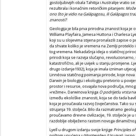
gostoljubivijih obala Tahitija i Australije vratio 
rezultirala i konačnim retoričkim pitanjem:
Može 
ono što je vidio na Galápagosu, ili Galápagos tra
znanosti?
Geologija je bila prva prirodna znanost koja je ot
Williama Playfaira, Jamesa Huttona i Charlesa Lyel
koji su u slojevima stijena pronalazili zapise o
da shvate koliko je vremena na Zemlji proteklo 
tog vremena. Nekadašnja ideja o statičnoj prirod
prirodi koja se razvija slučajno, revolucionarno
katastrofično, ali je uvijek u stanju promjene. Ly
drugo izdanje1932), koja je imala izniman utjeca
Linnéova statičnog poimanja prirode, koje nova 
Darwin je biologiju i ekologiju pretvorio u povijes
prostor i resurse, osvajala nova područja, mnoga
»režime«. Darwinova knjiga
O podrijetlu vrsta
na 
između ekološke znanosti, koja se do tada bavila
koja je proučavala razvoj čovječanstva. Tako su 
strujanja 19. stoljeća. Bilo da razmatramo geologiju
proučavamo drevne civilizacije, 19. stoljeće je u 
razdoblje obilježeno rastom novoga dinamičnog
Lyell u drugom izdanju svoje knjige
Principles o
poštom upućena u Montevideo (Urugvaj), jasno 