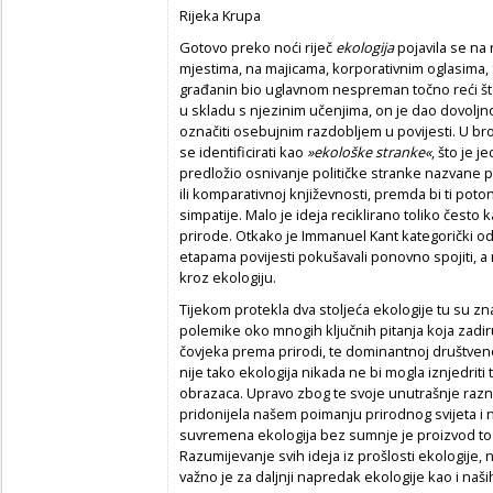
Rijeka Krupa
Gotovo preko noći riječ
ekologija
pojavila se na
mjestima, na majicama, korporativnim oglasima,
građanin bio uglavnom nespreman točno reći što j
u skladu s njezinim učenjima, on je dao dovolj
označiti osebujnim razdobljem u povijesti. U br
se identificirati kao
»ekološke stranke«
, što je j
predložio osnivanje političke stranke nazvane po
ili komparativnoj književnosti, premda bi ti poton
simpatije. Malo je ideja reciklirano toliko često 
prirode. Otkako je Immanuel Kant kategorički od
etapama povijesti pokušavali ponovno spojiti, a 
kroz ekologiju.
Tijekom protekla dva stoljeća ekologije tu su zn
polemike oko mnogih ključnih pitanja koja zadir
čovjeka prema prirodi, te dominantnoj društvenoj
nije tako ekologija nikada ne bi mogla iznjedriti t
obrazaca. Upravo zbog te svoje unutrašnje razno
pridonijela našem poimanju prirodnog svijeta i
suvremena ekologija bez sumnje je proizvod to
Razumijevanje svih ideja iz prošlosti ekologije, n
važno je za daljnji napredak ekologije kao i naših