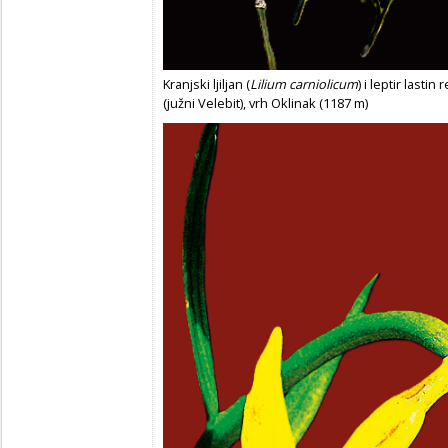
Kranjski ljiljan (
Lilium carniolicum
) i leptir lastin 
(južni Velebit), vrh Oklinak (1187 m)