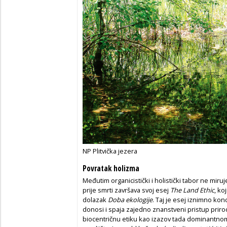
NP Plitvička jezera
Povratak holizma
Međutim organicistički i holistički tabor ne mi
prije smrti završava svoj esej
The Land Ethic
, ko
dolazak
Doba ekologije
. Taj je esej iznimno kon
donosi i spaja zajedno znanstveni pristup prirod
biocentričnu etiku kao izazov tada dominantn