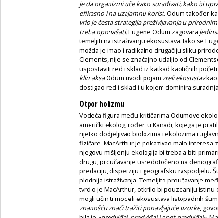
je da organizmi uče kako surađivati, kako bi upr
efikasno i na uzajamnu korist
. Odum također ka
vrlo je česta strategija preživljavanja u prirodni
treba oponašati.
Eugene Odum zagovara
jedins
temeljiti na istraživanju ekosustava. Iako se Eu
možda je imao i radikalno drugačiju sliku priro
Clements, nije se značajno udaljio od Clementso
uspostaviti red i sklad iz katkad kaotičnih poč
klimaksa
Odum uvodi pojam
zreli ekosustav
kao 
dostigao red i sklad i u kojem dominira suradnja
Otpor holizmu
Vodeća figura među kritičarima Odumove ekologi
američki ekolog, rođen u Kanadi, kojega je prati
rijetko dodjeljivao biolozima i ekolozima i ugla
fizičare. MacArthur je pokazivao malo interes
njegovu mišljenju ekologija bi trebala biti prim
drugu, proučavanje usredotočeno na demografiju,
predaciju, disperziju i geografsku raspodjelu. Št
plodnija istraživanja. Temeljito proučavanje me
tvrdio je MacArthur, otkrilo bi pouzdaniju istinu
mogli učiniti modeli ekosustava listopadnih š
znanošću znači tražiti ponavljajuće uzorke
, govo
bila je
»predviđaj, predviđaj i opet predviđaj«
. Ma