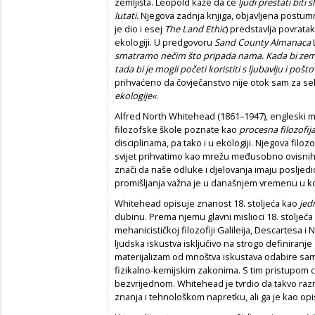
zemljišta. Leopold kaže da će
ljudi prestati bit
lutati.
Njegova zadnja knjiga, objavljena postum
je dio i esej
The Land Ethic
) predstavlja povrata
ekologiji. U predgovoru
Sand County Almanaca
smatramo nečim što pripada nama. Kada bi zemlj
tada bi je mogli početi koristiti s ljubavlju i poš
prihvaćeno da čovječanstvo nije otok sam za seb
ekologije«
.
Alfred North Whitehead (1861–1947), engleski mat
filozofske škole poznate kao
procesna filozofij
disciplinama, pa tako i u ekologiji. Njegova filoz
svijet prihvatimo kao mrežu međusobno ovisnih p
znači da naše odluke i djelovanja imaju posljedi
promišljanja važna je u današnjem vremenu u 
Whitehead opisuje znanost 18. stoljeća kao
jed
dubinu. Prema njemu glavni mislioci 18. stoljeća
mehanicističkoj filozofiji Galileija, Descartesa 
ljudska iskustva isključivo na strogo definiranje
materijalizam od mnoštva iskustava odabire sam
fizikalno-kemijskim zakonima. S tim pristupom c
bezvrijednom. Whitehead je tvrdio da takvo razm
znanja i tehnološkom napretku, ali ga je kao opi