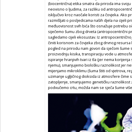
(biocentrična) etika smatra da priroda ima svoju 
neovisno o ljudima, za razliku od antropocentrič
isključivo kroz naočale koristi za čovjeka. Ako 
razmišljati o posljedicama naših djela na cijeli 
međuovisnost svih bića što osnažuje potrebu oč
siječemo šumu zbog drveta (antropocentrični pris
sagledamo cijeli ekosustav. Iz antropocentrič
činiti korisnom za čovjeka zbog drvnog resursa k
pogled na prirodu nam govori da sječom šume 
proizvodnju kisika, transpiraciju vode u atmosfe
ispiranje hranjivih tvari iz tla (jer nema korijenja
njemu), smanjujemo biološku raznolikost jer nest
mijenjamo mikroklimu (šuma štiti od vjetrova, r
uzimanje ugljičnog dioksida iz atmosfere čime 
zatopljenje, smanjujemo genetičku raznolikost 
podvučemo crtu, možda nam se sječa šume više n