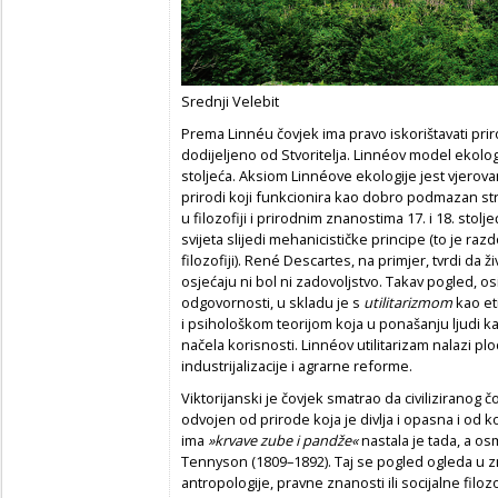
Srednji Velebit
Prema Linnéu čovjek ima pravo iskorištavati pri
dodijeljeno od Stvoritelja. Linnéov model ekolo
stoljeća. Aksiom Linnéove ekologije jest vjerovan
prirodi koji funkcionira kao dobro podmazan str
u filozofiji i prirodnim znanostima 17. i 18. sto
svijeta slijedi mehanicističke principe (to je r
filozofiji). René Descartes, na primjer, tvrdi da ž
osjećaju ni bol ni zadovoljstvo. Takav pogled, os
odgovornosti, u skladu je s
utilitarizmom
kao et
i psihološkom teorijom koja u ponašanju ljudi ka
načela korisnosti. Linnéov utilitarizam nalazi p
industrijalizacije i agrarne reforme.
Viktorijanski je čovjek smatrao da civiliziranog čo
odvojen od prirode koja je divlja i opasna i od k
ima
»krvave zube i pandže«
nastala je tada, a osm
Tennyson (1809–1892). Taj se pogled ogleda u 
antropologije, pravne znanosti ili socijalne filo