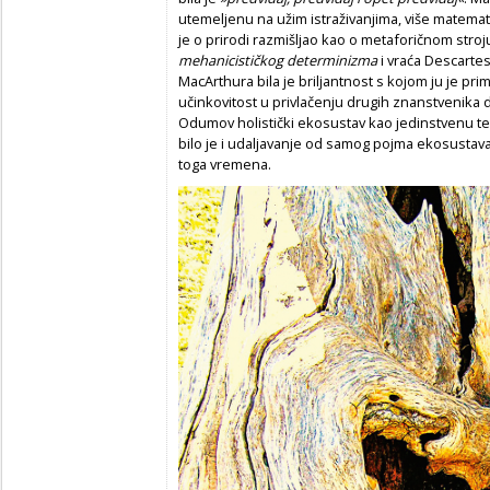
utemeljenu na užim istraživanjima, više matema
je o prirodi razmišljao kao o metaforičnom stroju
mehanicističkog determinizma
i vraća Descartes
MacArthura bila je briljantnost s kojom ju je pri
učinkovitost u privlačenju drugih znanstvenika
Odumov holistički ekosustav kao jedinstvenu te
bilo je i udaljavanje od samog pojma ekosustava
toga vremena.