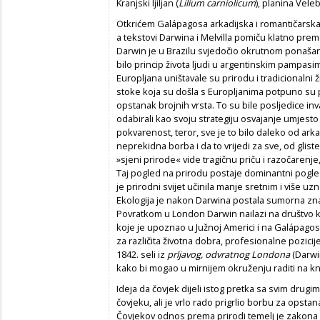
Kranjski ljiljan (
Lilium carniolicum
), planina Veleb
Otkrićem Galápagosa arkadijska i romantičarska
a tekstovi Darwina i Melvilla pomiču klatno pre
Darwin je u Brazilu svjedočio okrutnom ponašan
bilo princip života ljudi u argentinskim pampasim
Europljana uništavale su prirodu i tradicionalni
stoke koja su došla s Europljanima potpuno su pr
opstanak brojnih vrsta. To su bile posljedice invazi
odabirali kao svoju strategiju osvajanje umjesto 
pokvarenost, teror, sve je to bilo daleko od arkad
neprekidna borba i da to vrijedi za sve, od gliste
»sjeni prirode« vide tragičnu priču i razočarenje,
Taj pogled na prirodu postaje dominantni pogl
je prirodni svijet učinila manje sretnim i više uz
Ekologija je nakon Darwina postala sumorna zna
Povratkom u London Darwin nailazi na društvo 
koje je upoznao u Južnoj Americi i na Galápagos
za različita životna dobra, profesionalne pozicij
1842. seli iz
prljavog, odvratnog Londona
(Darwi
kako bi mogao u mirnijem okruženju raditi na knj
Ideja da čovjek dijeli istog pretka sa svim drugi
čovjeku, ali je vrlo rado prigrlio borbu za opsta
Čovjekov odnos prema prirodi temelj je zakona na