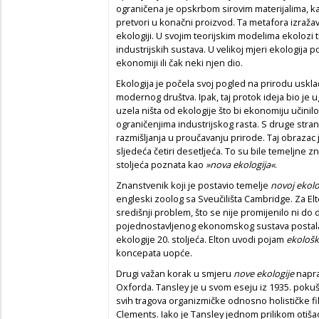
ograničena je opskrbom sirovim materijalima, ka
pretvori u konačni proizvod. Ta metafora izraža
ekologiji. U svojim teorijskim modelima ekolozi 
industrijskih sustava. U velikoj mjeri ekologija 
ekonomiji ili čak neki njen dio.
Ekologija je počela svoj pogled na prirodu uskl
modernog društva. Ipak, taj protok ideja bio je
uzela ništa od ekologije što bi ekonomiju učini
ograničenjima industrijskog rasta. S druge stran
razmišljanja u proučavanju prirode. Taj obrazac
sljedeća četiri desetljeća. To su bile temeljne z
stoljeća poznata kao
»nova ekologija«
.
Znanstvenik koji je postavio temelje
novoj ekolog
engleski zoolog sa Sveučilišta Cambridge. Za Elt
središnji problem, što se nije promijenilo ni d
pojednostavljenog ekonomskog sustava postala 
ekologije 20. stoljeća. Elton uvodi pojam
ekološk
koncepata uopće.
Drugi važan korak u smjeru
nove ekologije
napra
Oxforda. Tansley je u svom eseju iz 1935. poku
svih tragova organizmičke odnosno holističke fi
Clements. Iako je Tansley jednom prilikom otišao