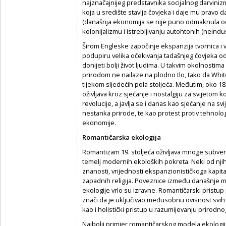
najznačajnijeg predstavnika socijalnog darvinizma
koja u središte stavlja čovjeka i daje mu pravo d
(današnja ekonomija se nije puno odmaknula od t
kolonijalizmu i istrebljivanju autohtonih (neindu
Širom Engleske započinje ekspanzija tvornica i v
podupiru velika očekivanja tadašnjeg čovjeka od
donijeti bolji život ljudima. U takvim okolnostima
prirodom ne nailaze na plodno tlo, tako da Whit
tijekom sljedećih pola stoljeća. Međutim, oko 1
oživljava kroz sjećanje i nostalgiju za svijetom ko
revolucije, a javlja se i danas kao sjećanje na s
nestanka prirode, te kao protest protiv tehnolog
ekonomije.
Romantičarska ekologija
Romantizam 19. stoljeća oživljava mnoge subverzi
temelj modernih ekoloških pokreta. Neki od nji
znanosti, vrijednosti ekspanzionističkoga kapita
zapadnih religija. Poveznice između današnje 
ekologije vrlo su izravne. Romantičarski pristup
znači da je uključivao međusobnu ovisnost svih 
kao i holistički pristup u razumijevanju prirodnog
Najbolji primjer romantičarskog modela ekologij