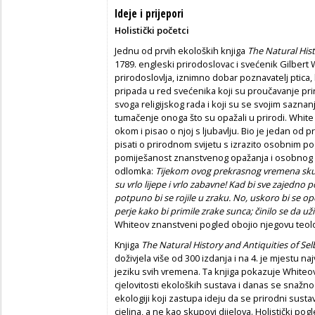
Ideje i prijepori
Holistički početci
Jednu od prvih ekoloških knjiga
The Natural Hist
1789. engleski prirodoslovac i svećenik Gilbert
prirodoslovlja, iznimno dobar poznavatelj ptica
pripada u red svećenika koji su proučavanje pri
svoga religijskog rada i koji su se svojim saznanjim
tumačenje onoga što su opažali u prirodi. Whit
okom i pisao o njoj s ljubavlju. Bio je jedan od 
pisati o prirodnom svijetu s izrazito osobnim p
pomiješanost znanstvenog opažanja i osobnog emo
odlomka:
Tijekom ovog prekrasnog vremena skuplja
su vrlo lijepe i vrlo zabavne! Kad bi sve zajedno 
potpuno bi se rojile u zraku. No, uskoro bi se ope
perje kako bi primile zrake sunca; činilo se da uži
Whiteov znanstveni pogled obojio njegovu teolog
Knjiga
The Natural History and Antiquities of Se
doživjela više od 300 izdanja i na 4. je mjestu n
jeziku svih vremena. Ta knjiga pokazuje Whiteo
cjelovitosti ekoloških sustava i danas se snažno 
ekologiji koji zastupa ideju da se prirodni sustav
cjelina, a ne kao skupovi dijelova. Holistički po