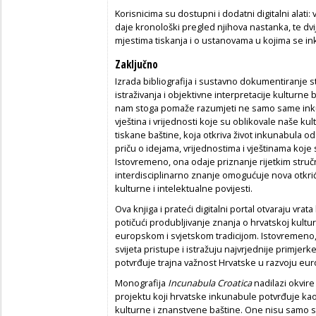
Korisnicima su dostupni i dodatni digitalni alati
daje kronološki pregled njihova nastanka, te dvi
mjestima tiskanja i o ustanovama u kojima se in
Zaključno
Izrada bibliografija i sustavno dokumentiranje 
istraživanja i objektivne interpretacije kulturne
nam stoga pomaže razumjeti ne samo same inkuna
vještina i vrijednosti koje su oblikovale naše ku
tiskane baštine, koja otkriva život inkunabula od 
priču o idejama, vrijednostima i vještinama koje s
Istovremeno, ona odaje priznanje rijetkim struč
interdisciplinarno znanje omogućuje nova otkri
kulturne i intelektualne povijesti.
Ova knjiga i prateći digitalni portal otvaraju vrat
potičući produbljivanje znanja o hrvatskoj kultur
europskom i svjetskom tradicijom. Istovremeno,
svijeta pristupe i istražuju najvrjednije primjer
potvrđuje trajna važnost Hrvatske u razvoju eu
Monografija
Incunabula Croatica
nadilazi okvire 
projektu koji hrvatske inkunabule potvrđuje ka
kulturne i znanstvene baštine. One nisu samo s