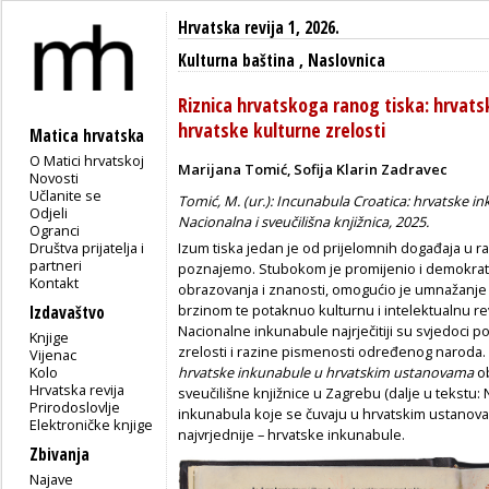
Hrvatska revija 1, 2026.
Kulturna baština
,
Naslovnica
Riznica hrvatskoga ranog tiska: hrvat
hrvatske kulturne zrelosti
Matica hrvatska
O Matici hrvatskoj
Marijana Tomić, Sofija Klarin Zadravec
Novosti
Učlanite se
Tomić, M. (ur.): Incunabula Croatica: hrvatske 
Odjeli
Nacionalna i sveučilišna knjižnica, 2025.
Ogranci
Društva prijatelja i
Izum tiska jedan je od prijelomnih događaja u r
partneri
poznajemo. Stubokom je promijenio i demokratiz
Kontakt
obrazovanja i znanosti, omogućio je umnažanje k
brzinom te potaknuo kulturnu i intelektualnu re
Izdavaštvo
Nacionalne inkunabule najrječitiji su svjedoci po
Knjige
zrelosti i razine pismenosti određenog naroda.
Vijenac
Kolo
hrvatske inkunabule u hrvatskim ustanovama
ob
Hrvatska revija
sveučilišne knjižnice u Zagrebu (dalje u tekstu: 
Prirodoslovlje
inkunabula koje se čuvaju u hrvatskim ustano
Elektroničke knjige
najvrjednije – hrvatske inkunabule.
Zbivanja
Najave