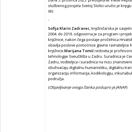
službenog posjeta Svetoj Stolici uručio je knjig
XIV.
-
Sofija Klarin Zadravec
, knjižničarska je savjet
2004. do 2019. odgovorna je za program i projekte
knjižnice, nakon čega postaje pročelnica Hrvats
obavlja poslove pomoćnice glavne ravnateljice 
knjižnice.
Marijana Tomić
redovita je profesori
tehnologije Sveučilišta u Zadru. Suradnica je Cent
Zadru, voditeljica i suradnica na nizu znanstveni
obuhvaćaju digitalnu humanistiku, digitalnu tran
organizaciju informacija, kodikologiju, inkunabul
područja.
(
Objavljivanje ovoga članka podupro je JANAF
)