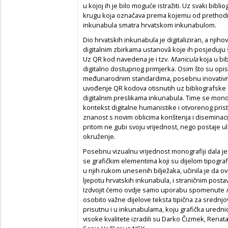
u kojoj ih je bilo moguće istražiti. Uz svaki bibl
krugu koja označava prema kojemu od prethodn
inkunabula smatra hrvatskom inkunabulom.
Dio hrvatskih inkunabula je digitaliziran, a njih
digitalnim zbirkama ustanovâ koje ih posjedu
Uz QR kod navedena je i tzv.
Manicula
koja u bi
digitalno dostupnog primjerka. Osim što su op
međunarodnim standardima, posebnu inovativnu 
uvođenje QR kodova otisnutih uz bibliografske za
digitalnim preslikama inkunabula. Time se mono
kontekst digitalne humanistike i otvorenog prist
znanost s novim oblicima korištenja i diseminaci
pritom ne gubi svoju vrijednost, nego postaje ula
okruženje.
Posebnu vizualnu vrijednost monografiji dala je 
se grafičkim elementima koji su dijelom tipogra
u njih rukom unesenih bilježaka, učinila je da ov
ljepotu hrvatskih inkunabula, i straničnim post
Izdvojit ćemo ovdje samo uporabu spomenute
osobito važne dijelove teksta tipična za srednjo
prisutnu i u inkunabulama, koju grafička urednic
visoke kvalitete izradili su Darko Čizmek, Renat