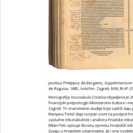
Jacobus Philippus de Bergamo,
Supplementum 
de Ragusia, 1485., kolofon. Zagreb, NSK, RI-4°-2
Monografija
Incunabula Croatica
objavljena je 2
financijski potpomoglo Ministarstvo kulture i me
Zagreb. Tri znanstvene studije koje sadrži daju j
Marijana Tomić daje iscrpan osvrt na povijest hr
zaslužne inkunabuliste i analizira hrvatske inkun
Milan Pelc opisuje likovnu opremu hrvatskih in
čuvaju u hrvatskim ustanovama, ali i one osobit