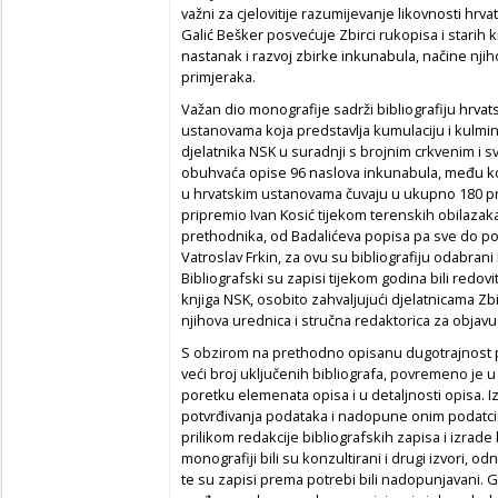
važni za cjelovitije razumijevanje likovnosti hrva
Galić Bešker posvećuje Zbirci rukopisa i starih
nastanak i razvoj zbirke inkunabula, načine nji
primjeraka.
Važan dio monografije sadrži bibliografiju hrva
ustanovama koja predstavlja kumulaciju i kulmina
djelatnika NSK u suradnji s brojnim crkvenim i s
obuhvaća opise 96 naslova inkunabula, među kojim
u hrvatskim ustanovama čuvaju u ukupno 180 pri
pripremio Ivan Kosić tijekom terenskih obilazak
prethodnika, od Badalićeva popisa pa sve do popis
Vatroslav Frkin, za ovu su bibliografiju odabrani
Bibliografski su zapisi tijekom godina bili redovit
knjiga NSK, osobito zahvaljujući djelatnicama Zbir
njihova urednica i stručna redaktorica za objavu
S obzirom na prethodno opisanu dugotrajnost pr
veći broj uključenih bibliografa, povremeno je 
poretku elemenata opisa i u detaljnosti opisa. I
potvrđivanja podataka i nadopune onim podatcima
prilikom redakcije bibliografskih zapisa i izrade 
monografiji bili su konzultirani i drugi izvori, o
te su zapisi prema potrebi bili nadopunjavani. 