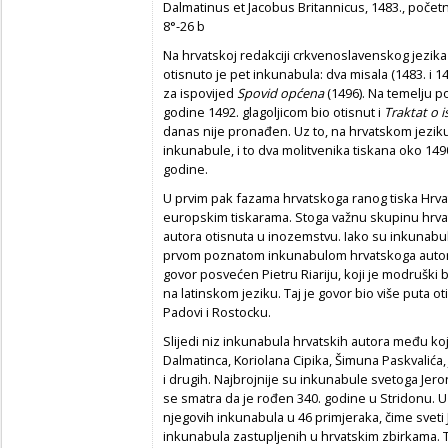
Dalmatinus et Jacobus Britannicus, 1483., početn
8°-26 b
Na hrvatskoj redakciji crkvenoslavenskog jezika 
otisnuto je pet inkunabula: dva misala (1483. i 149
za ispovijed
Spovid općena
(1496). Na temelju p
godine 1492. glagoljicom bio otisnut i
Traktat o i
danas nije pronađen. Uz to, na hrvatskom jeziku l
inkunabule, i to dva molitvenika tiskana oko 149
godine.
U prvim pak fazama hrvatskoga ranog tiska Hrvati
europskim tiskarama. Stoga važnu skupinu hrvat
autora otisnuta u inozemstvu. Iako su inkunabule
prvom poznatom inkunabulom hrvatskoga autor
govor posvećen Pietru Riariju, koji je modruški
na latinskom jeziku. Taj je govor bio više puta o
Padovi i Rostocku.
Slijedi niz inkunabula hrvatskih autora među koji
Dalmatinca, Koriolana Cipika, Šimuna Paskvalića, 
i drugih. Najbrojnije su inkunabule svetoga Jero
se smatra da je rođen 340. godine u Stridonu. 
njegovih inkunabula u 46 primjeraka, čime svet
inkunabula zastupljenih u hrvatskim zbirkama. 