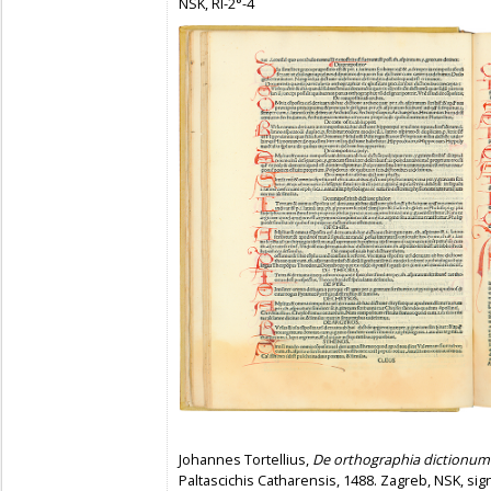
NSK, RI-2°-4
Johannes Tortellius,
De orthographia dictionum 
Paltascichis Catharensis, 1488. Zagreb, NSK, sign