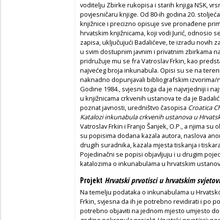
voditelju Zbirke rukopisa i starih knjiga NSK, vr
povjesničaru knjige. Od 80-ih godina 20. stoljeć
knjižnice i precizno opisuje sve pronađene pri
hrvatskim knjižnicama, koji vodi Jurić, odnosio s
zapisa, uključujući Badalićeve, te izradu novih 
u svim dostupnim javnim i privatnim zbirkama n
pridružuje mu se fra Vatroslav Frkin, kao predsta
najvećeg broja inkunabula. Opisi su se na teren
naknadno dopunjavali bibliografskim izvorima/
Godine 1984., svjesni toga da je najvrjedniji i na
u knjižnicama crkvenih ustanova te da je Badali
poznat javnosti, uredništvo časopisa
Croatica Ch
Katalozi inkunabula crkvenih ustanova u Hrvats
Vatroslav Frkin i Franjo Šanjek, O.P., a njima 
su popisima dodana kazala autora, naslova anoni
drugih suradnika, kazala mjesta tiskanja i tiska
Pojedinačni se popisi objavljuju i u drugim poj
katalozima o inkunabulama u hrvatskim ustano
Projekt
Hrvatski prvotisci u hrvatskim svjet
Na temelju podataka o inkunabulama u Hrvatskoj k
Frkin, svjesna da ih je potrebno revidirati i po po
potrebno objaviti na jednom mjesto umjesto do 