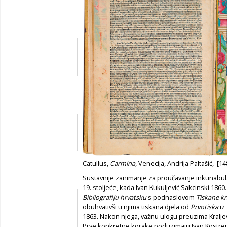
Catullus,
Carmina
, Venecija, Andrija Paltašić, [1
Sustavnije zanimanje za proučavanje inkunabul
19. stoljeće, kada Ivan Kukuljević Sakcinski 186
Bibliografiju hrvatsku
s podnaslovom
Tiskane kn
obuhvativši u njima tiskana djela od
Prvotiska
iz
1863
.
Nakon njega, važnu ulogu preuzima Kraljev
Prve konkretne korake poduzimaju Ivan Kostrenčić