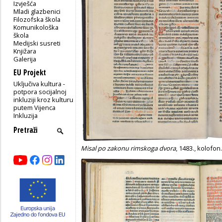
Izvješća
Mladi glazbenici
Filozofska škola
Komunikološka
škola
Medijski susreti
Knjižara
Galerija
EU Projekt
Uključiva kultura -
potpora socijalnoj
inkluziji kroz kulturu
putem Vijenca
Inkluzija
Misal po zakonu rimskoga dvora
, 1483., kolofon