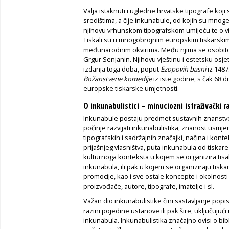
Valja istaknuti i ugledne hrvatske tipografe koji
središtima, a čije inkunabule, od kojih su mnoge
njihovu vrhunskom tipografskom umijeću te o vis
Tiskali su u mnogobrojnim europskim tiskarskim 
međunarodnim okvirima. Među njima se osobito is
Grgur Senjanin. Njihovu vještinu i estetsku osjet
izdanja toga doba, poput
Ezopovih basni
iz 1487
Božanstvene komedije
iz iste godine, s čak 68 
europske tiskarske umjetnosti.
O inkunabulistici – minuciozni istraživački
Inkunabule postaju predmet sustavnih znanstveni
počinje razvijati inkunabulistika, znanost usmje
tipografskih i sadržajnih značajki, načina i konte
prijašnjeg vlasništva, puta inkunabula od tiskare
kulturnoga konteksta u kojem se organizira tisa
inkunabula, ili pak u kojem se organiziraju tiska
promocije, kao i sve ostale koncepte i okolnost
proizvođače, autore, tipografe, imatelje i sl.
Važan dio inkunabulistike čini sastavljanje popis
razini pojedine ustanove ili pak šire, uključuj
inkunabula. Inkunabulistika značajno ovisi o bibl