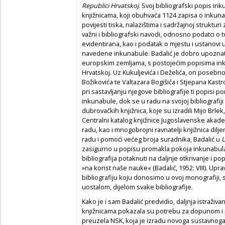
Republici Hrvatskoj
. Svoj bibliografski popis in
knjižnicama, koji obuhvaća 1124 zapisa o inkuna
povijesti tiska, nalazištima i sadržajnoj struktur
važni i bibliografski navodi, odnosno podatci o
evidentirana, kao i podatak o mjestu i ustanovi 
navedene inkunabule. Badalić je dobro upoznat
europskim zemljama, s postojećim popisima ink
Hrvatskoj. Uz Kukuljevića i Deželića, on posebno 
Božikovića te Valtazara Bogišića i Stjepana Kast
pri sastavljanju njegove bibliografije ti popisi po
inkunabule, dok se u radu na svojoj bibliografi
dubrovačkih knjižnica, koje su izradili Mijo Brlek
Centralni katalog knjižnice Jugoslavenske akade
radu, kao i mnogobrojni ravnatelji knjižnica dil
radu i pomoći većeg broja suradnika, Badalić u
zasigurno u popisu promakla pokoja inkunabula
bibliografija potaknuti na daljnje otkrivanje i p
»na korist naše nauke« (Badalić, 1952: VIII). Upr
bibliografiju koju donosimo u ovoj monografiji,
uostalom, dijelom svake bibliografije.
Kako je i sam Badalić predvidio, daljnja istraživa
knjižnicama pokazala su potrebu za dopunom i 
preuzela NSK, koja je izradu novoga sustavnoga 