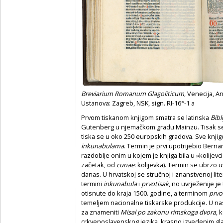
Breviarium Romanum Glagoliticum
,
Venecija, An
Ustanova: Zagreb, NSK, sign. RI-16°-1 a
Prvom tiskanom knjigom smatra se latinska
Bibli
Gutenberg u njemačkom gradu Mainzu. Tisak se u
tiska se u oko 250 europskih gradova. Sve knjige
inkunabulama
. Termin je prvi upotrijebio Berna
razdoblje onim u kojem je knjiga bila u »kolijevci
začetak, od
cunae
: kolijevka). Termin se ubrzo 
danas. U hrvatskoj se stručnoj i znanstvenoj lite
termini
inkunabula
i
prvotisak
, no uvrježenije j
otisnute do kraja 1500. godine, a terminom
prvo
temeljem nacionalne tiskarske produkcije. U n
za znameniti
Misal po zakonu rimskoga dvora
, 
crkvenoslavenskog jezika, krasno izvedenim gl