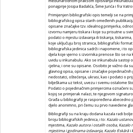
međunarodnom praksom opisivanja inkunabula i 
ponajprije Josipa Badalića, Šime Jurića i fra Vatro
Primijenjen bibliografski opis temelji se na 
bibliografskog opisa starih omeđenih publikacija
opisane značajke tzv. idealnog primjerka, odn
izvornu namjeru tiskara i koje su prisutne u svi
podatci o mjestu izdavanja ili tiskanja, tiskarima
koje uključuju broj stranica, bibliografski format
bibliografska jedinica sadrži i napomene, i t
djela koje vjerno s izvornika prenose što se na k
uvidu u inkunabulu. Ako se inkunabula sastoji od 
cjelina, i one su opisane. Osobito je važno da 
glavnog opisa, opisane i značajke pojedinačnih 
nedostatci, oštećenja, ukrasi, kao i podatci o pri
bilješkama uz tekst, uvezu i svemu ostalome št
Podatci o pojedinačnim primjercima označeni s
kojoj se primjerak nalazi, te njegovom signaturo
Građa u bibliografiji je raspoređena abecedno 
djelo anonimno, pri čemu su prvo navedene glag
Bibliografiji su na kraju dodana kazala radi bolj
broju bibliografskih jedinica, i to:
Kazalo ustano
mjestima,
Kazalo autora i ostalih osoba
,
Kazalo 
mjestima i godinama izdavanja, Kazalo tȉskārā i 