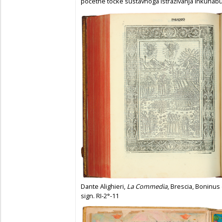
početne točke sustavnoga istraživanja inkunabu
Dante Alighieri,
La Commedia
, Brescia, Boninus
sign. RI-2°-11