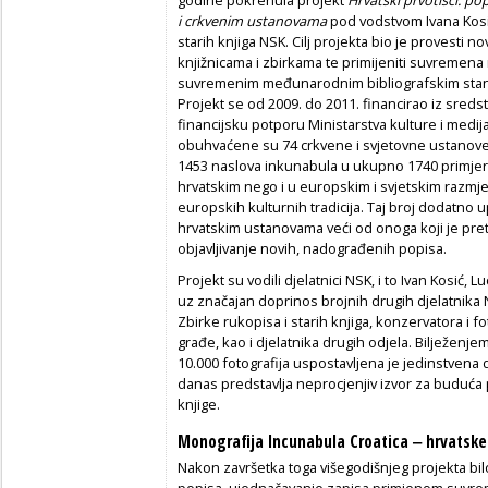
godine pokrenula projekt
Hrvatski prvotisci: po
i crkvenim ustanovama
pod vodstvom Ivana Kosić
starih knjiga NSK. Cilj projekta bio je provesti 
knjižnicama i zbirkama te primijeniti suvremena
suvremenim međunarodnim bibliografskim standa
Projekt se od 2009. do 2011. financirao iz sreds
financijsku potporu Ministarstva kulture i medij
obuhvaćene su 74 crkvene i svjetovne ustanove 
1453 naslova inkunabula u ukupno 1740 primjera
hrvatskim nego i u europskim i svjetskim razmjer
europskih kulturnih tradicija. Taj broj dodatno 
hrvatskim ustanovama veći od onoga koji je pre
objavljivanje novih, nadograđenih popisa.
Projekt su vodili djelatnici NSK, i to Ivan Kosić, L
uz značajan doprinos brojnih drugih djelatnika N
Zbirke rukopisa i starih knjiga, konzervatora i f
građe, kao i djelatnika drugih odjela. Bilježenjem
10.000 fotografija uspostavljena je jedinstvena 
danas predstavlja neprocjenjiv izvor za buduća
knjige.
Monografija Incunabula Croatica ‒ hrvatske
Nakon završetka toga višegodišnjeg projekta bilo