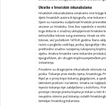
Ukratko o hrvatskim inkunabulama
Hrvatskim inkunabulama smatramo one knjige ko
djelo hrvatskih autora ili tipografa, one tiskane
čijem su nastanku sudjelovali hrvatski prevodite
vezane uz Hrvatsku. One živo svjedoče o visokoj 
toga doba te o snažnoj uklopljenosti hrvatske 
tehnološke tokove svog vremena. Hrvati se vrlo
tokove, već početkom 1470-ih godina. Rano uklju
razini u pogledu sadržaja, jezika, tipografije i
prethodno snažno razvijenoj rukopisnoj knjižnoj
vijeku. Analiza hrvatske rane tiskarske produkc
tipografskim, ali i drugim knjižnoumjetničkim p
ostvarenja.
Posebno su dragocjene inkunabule otisnute na 
jezika. Tiskanje prve među njima, hrvatskoga
Pr
Riječ je o prvoj knjizi tiskanoj glagoljicom, a uje
latinskim jezikom i na latinici. Smatra se najlj
mjesto tiskanja nije zabilježeno u kolofonu. Pret
postoje i teorije prema kojima je tiskan u Istri il
neupitno otvorio put tiskanju ostalih hrvatskog
temeljac hrvatskog tiskarstva.