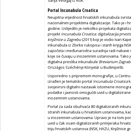
Sanja Vešligaj iz NSK.
Portal Incunabula Croatica
Neupitna vrijednost hrvatskih inkunabula svrsta
nacionalnim projektima digitalizacije. Tako je i h
godine. Uslijedilo je nekoliko projekata digitali
projekt
Incunabula Croatica: digitalizacija prvoti
knjižnice u Zagrebu
(2011) koji je vodio Ivan Kape
inkunabula iz Zbirke rukopisa i starih knjiga NSK
započeta i međunarodna suradnja radi nabave di
koje se čuvaju u inozemnim ustanovama. Tako je 
digitalna preslika inkunabule
Breviarium Zagrab
Országos Széchényi Könyvtár u Budimpešti.
Usporedno s pripremom monografije, u Centru za
izrađen je tematski portal
Incunabula Croatica
k
svojevrsni digitalni nastavak istoimene monografije
podatke i javnosti omogućiti uvid u digitalizira
inozemnim ustanovama.
Portal za sada obuhvaća 80 digitaliziranih inku
stranih inkunabula u hrvatskim ustanovama, kao
u inozemnim ustanovama. Upravo je na tom por
uvid u čak osam digitaliziranih primjeraka hrva
triju hrvatskih ustanova (NSK, HAZU, Knjižnice g