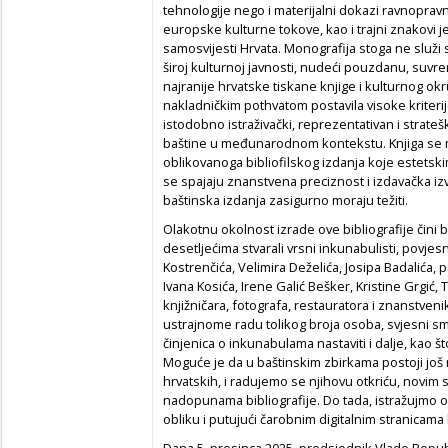
tehnologije nego i materijalni dokazi ravnoprav
europske kulturne tokove, kao i trajni znakovi j
samosvijesti Hrvata. Monografija stoga ne služi
široj kulturnoj javnosti, nudeći pouzdanu, suvre
najranije hrvatske tiskane knjige i kulturnog okru
nakladničkim pothvatom postavila visoke kriter
istodobno istraživački, reprezentativan i strateš
baštine u međunarodnom kontekstu. Knjiga se m
oblikovanoga bibliofilskog izdanja koje estetsk
se spajaju znanstvena preciznost i izdavačka izv
baštinska izdanja zasigurno moraju težiti.
Olakotnu okolnost izrade ove bibliografije čini 
desetljećima stvarali vrsni inkunabulisti, povjesn
Kostrenčića, Velimira Deželića, Josipa Badalića, p
Ivana Kosića, Irene Galić Bešker, Kristine Grgi
knjižničara, fotografa, restauratora i znanstveni
ustrajnome radu tolikog broja osoba, svjesni smo
činjenica o inkunabulama nastaviti i dalje, kao što
Moguće je da u baštinskim zbirkama postoji još
hrvatskih, i radujemo se njihovu otkriću, novim 
nadopunama bibliografije. Do tada, istražujmo ov
obliku i putujući čarobnim digitalnim stranicama
Dana 5. prosinca 2025. predsjednik Vlade Repub