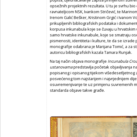
popisa, ujednačavanje zapisa primjenom suvrem
opsežnih projektnih rezultata. U tu je svrhu bio
ravnateljicom NSK, Ivankom Stričević, te Marino
Irenom Galić Bešker, Kristinom Grgić i Ivanom Vo
prikupljenih bibliografskih podataka i dokument
korpusa inkunabula koje se čuvaju u hrvatski
samo hrvatske inkunabule, koje se smatraju os
pismenosti, identiteta i kulture, te da se izrad
monografije odabrana je Marijana Tomić, a za st
autoricu bibliografskih kazala Tamara Runjak.
Na taj način objava monografije
Incunabula Croa
ustanovama
predstavlja početak objavljivanja 
popisanog i opisanog tijekom višedesetljetnog 
posvećenog tom najstarijem i najvrjednijem dijel
osuvremenjivanje te uz primjenu suvremenih me
standarda objave takve građe.