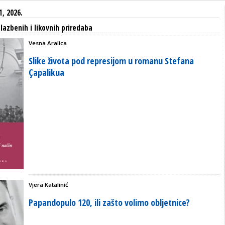
1, 2026.
glazbenih i likovnih priredaba
Vesna Aralica
Slike života pod represijom u romanu Stefana
Çapalikua
Vjera Katalinić
Papandopulo 120, ili zašto volimo obljetnice?