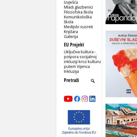
Izvješća
Mladi glazbenici
Filozofska škola
Komunikološka
škola
Medijski susreti
Knjižara
Galerija
EU Projekt
Uključiva kultura -
potpora socijalnoj
inkluziji kroz kulturu
putem Vijenca
Inkluzija