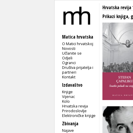
Hrvatska revija 
Prikazi knjiga, 
Matica hrvatska
O Matici hrvatskoj
Novosti
Učlanite se
Odjeli
Ogranci
Društva prijatelja i
partneri
Kontakt
Izdavaštvo
Knjige
Vijenac
Kolo
Hrvatska revija
Prirodoslovlje
Elektroničke knjige
Zbivanja
Najave