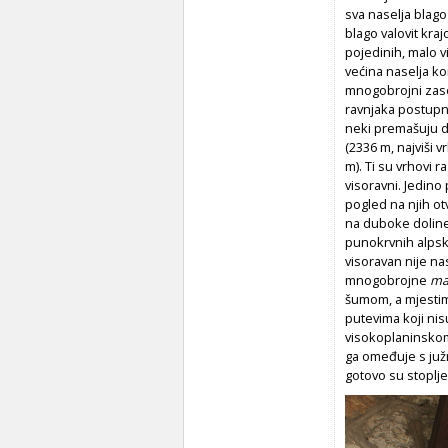
sva naselja blago
blago valovit kraj
pojedinih, malo v
većina naselja ko
mnogobrojni zase
ravnjaka postupno
neki premašuju dv
(2336 m, najviši 
m). Ti su vrhovi 
visoravni. Jedino
pogled na njih o
na duboke doline
punokrvnih alpski
visoravan nije na
mnogobrojne
ma
šumom, a mjestim
putevima koji ni
visokoplaninskom 
ga omeđuje s južn
gotovo su stoplje