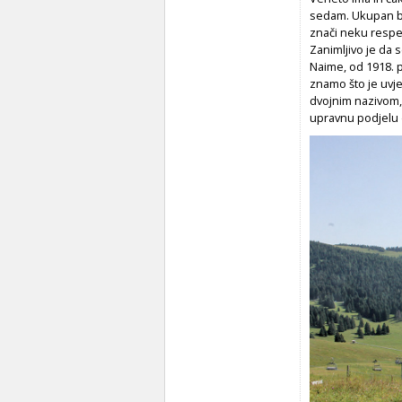
sedam. Ukupan br
znači neku respek
Zanimljivo je da 
Naime, od 1918. p
znamo što je uvj
dvojnim nazivom, 
upravnu podjelu 