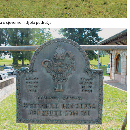
ca u sjevernom dijelu područja