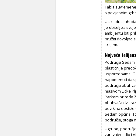
Tabla suvremene
s povijesnim grb
U skladu s uhoda
je obitelj za svo
ambijentu biti pr
pružiti dovoljno
krajem.
Najveća talijan
Područje Sedam o
plastičnije predo
usporedbama. Goto
napomenuti da sp
područja obuhvaća
masivom Ličke Plj
Parkom prirode Ž
obuhvaća dva raz
površina dostiže 
Sedam općina. To
područje, stoga ne
Ugrubo, područje 
zaravnjeni dio i 