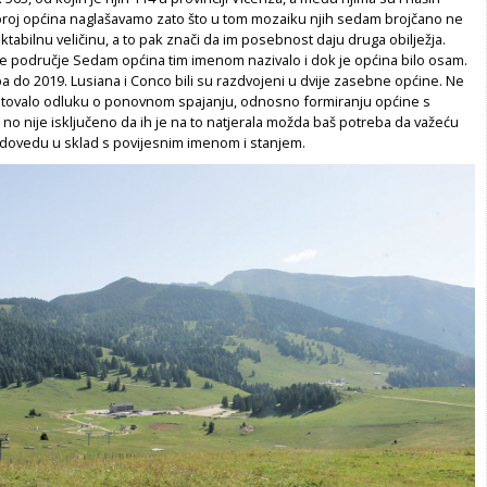
oj općina naglašavamo zato što u tom mozaiku njih sedam brojčano ne
tabilnu veličinu, a to pak znači da im posebnost daju druga obilježja.
se područje Sedam općina tim imenom nazivalo i dok je općina bilo osam.
a do 2019. Lusiana i Conco bili su razdvojeni u dvije zasebne općine. Ne
etovalo odluku o ponovnom spajanju, odnosno formiranju općine s
no nije isključeno da ih je na to natjerala možda baš potreba da važeću
dovedu u sklad s povijesnim imenom i stanjem.