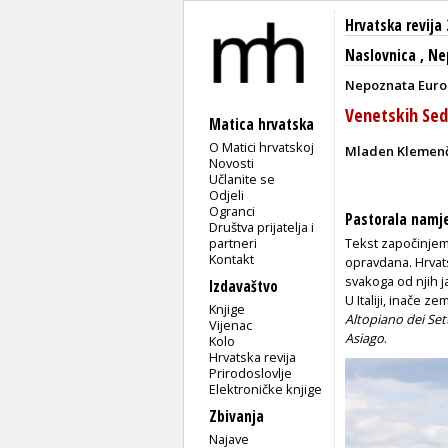
Hrvatska revija 
Naslovnica
,
Ne
Nepoznata Eur
Venetskih Se
Matica hrvatska
O Matici hrvatskoj
Mladen Klemenč
Novosti
Učlanite se
Odjeli
Ogranci
Pastorala namje
Društva prijatelja i
partneri
Tekst započinjem
Kontakt
opravdana. Hrvat
svakoga od njih j
Izdavaštvo
U Italiji, inače z
Knjige
Altopiano dei Se
Vijenac
Asiago
.
Kolo
Hrvatska revija
Prirodoslovlje
Elektroničke knjige
Zbivanja
Najave