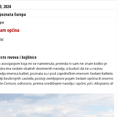
3, 2024
poznata Europa
opa
dam općina
ić
sto rovova i bojišnice
 asocijacijom koja mi se nametnula, premda ni sam ne znam koliko je
ska ima sedam obalnih dvoimenih naselja, a budući da se u nazivu
avlja imenica kaštel, poznata su i pod zajedničkim imenom Sedam Kaštela.
emlji bezbrojnih
castella
, postoji zemljopisni pojam Sedam općina ili izvorno
tte Comuni
, odnosno, prema središnjem naselju i općini, još i
Altopiano di