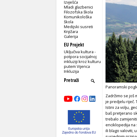
Izvješća
Mladi glazbenici
Filozofska škola
Komunikološka
škola
Medijski susreti
Knjižara
Galerija
EU Projekt
Uključiva kultura -
potpora socijalnoj
inkluziji kroz kulturu
putem Vijenca
Inkluzija
Panoramski pogle
Zadržimo se još 
je predjelu riječ. 
Istini za volju, 
baš pretjerano sk
trebalo zamijeni
enciklopedija na s
ili blago valoviti
susjednim nizinam