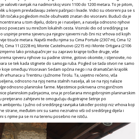
 je valoviti ravnjak na nadmorskoj visini 1100 do 1200 metara. To je pitom,
olik u kojem prevladavaju zeleni pašnjaci i livade. Vidici su otvoreni pa se s
iših točaka pogledom može obuhvatiti znatan dio visoravni. Budući da je
ncentrirana u tom dijelu, dobro je i naseljen, a naselja odnosno njihovi
oci povezani su mrežom lokalnih cesta. Visinski dio od središnjeg se
 uspinje prema sjeveru pa njegov sjeverni rub čini niz vrhova od kojih
ije tisuće metara. Najviši među njima su Cima Portule (2307 m), Cima 12
vrh), Cima 11 (2228 m), Monte Castelnuovo (2215 m) i Monte Ortigara (2106
razmjerno lako pristupačni jer su zapravo krajnje točke druge, više
 prema sjeveru njihove su padine strme, gotovo okomite, i stjenovite, no
tvara se tek kada stignete do samoga ruba. Pogled se tada otvori ne samo
 koje omeđuju Visoravan Sedam općina nego i na dramatičan krajolik
h vrhunaca u Trentinu i Južnome Tirolu. Ta, uvjetno rečeno, viša
seljena, odnosno na njoj nema stalnih naselja, ali se na njoj nalaze
lge
odnosno planinske farme. Mjestimice pokrivena crnogoričnom
ice planinskim pašnjacima, ona je prošarana mnogobrojnim planinarskim
su pretjerano zahtjevni te omogućuju dugotrajne šetnje po
ambijentu. I južno od središnjeg ravnjaka također postoji niz vrhova koji
e strane, međutim oni su samo neznatno viši od središnjeg dijela i
ni s njime pa se ni na terenu posebno ne ističu.