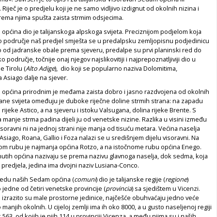
Riječ je o predjelu koji je ne samo vidljivo izdignut od okolnih nizina i
rema njima spušta zaista strmim odsjecima.
pćina dio je talijanskoga alpskoga svijeta. Preciznijom podjelom koja
ko područje naš predjel smješta se u predalpsku zemljopisnu podjedinicu
o od jadranske obale prema sjeveru, predalpe su prvi planinski red do
 područje, točnije onaj njegov najslikovitiji i najprepoznatljiviji dio u
e Tirolu (
Alto Adige
), dio koji se popularno naziva Dolomitima,
 Asiago dalje na sjever.
općina prirodnim je međama zaista dobro i jasno razdvojena od okolnih
trane svijeta omeđuju je duboke riječne doline strmih strana: na zapadu
 rijeke Astico, a na sjeveru i istoku Valsugana, dolina rijeke Brente. S
a manje strma padina dijeli ju od venetske nizine. Razlika u visini između
visoravni ni na jednoj strani nije manja od tisuću metara. Većina naselja
iago, Roana, Gallio i Foza nalazi se u središnjem dijelu visoravni. Na
m rubu je najmanja općina Rotzo, a na istočnome rubu općina Enego.
utih općina nazivaju se prema nazivu glavnoga naselja, dok sedma, koja
 predjela, jedina ima dvojni naziv Lusiana-Conco.
edu naših Sedam općina (
comuni
) dio je talijanske regije (
regione
)
edne od četiri venetske provincije (
provincia
) sa sjedištem u Vicenzi.
 izrazito su male prostorne jedinice, najčešće obuhvaćaju jedno veće
 manjih okolnih. U cijeloj zemlji ima ih oko 8000, a u gusto naseljenoj regiji
563, od kojih je njih 114 u provinciji Vicenza, a među njima su i naših