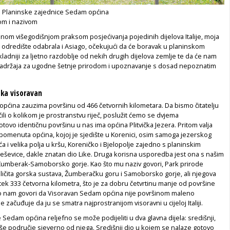
 Planinske zajednice Sedam općina
om i nazivom
nom višegodišnjom praksom posjećivanja pojedinih dijelova Italije, moja
je odredište odabrala i Asiago, očekujući da će boravak u planinskom
ikladniji za ljetno razdoblje od nekih drugih dijelova zemlje te da će nam
 sadržaja za ugodne šetnje prirodom i upoznavanje s dosad nepoznatim
ska visoravan
pćina zauzima površinu od 466 četvornih kilometara. Da bismo čitatelju
čili o kolikom je prostranstvu riječ, poslužit ćemo se dvjema
vo identičnu površinu u nas ima općina Plitvička Jezera. Pritom valja
omenuta općina, kojoj je sjedište u Korenici, osim samoga jezerskog
 i velika polja u kršu, Koreničko i Bjelopolje zajedno s planinskim
eševice, dakle znatan dio Like. Druga korisna usporedba jest ona s našim
umberak-Samoborsko gorje. Kao što mu naziv govori, Park prirode
ličita gorska sustava, Žumberačku goru i Samoborsko gorje, ali njegova
tek 333 četvorna kilometra, što je za dobru četvrtinu manje od površine
 nam govori da Visoravan Sedam općina nije površinom maleno
 začuđuje da ju se smatra najprostranijom visoravni u cijeloj Italiji.
Sedam općina reljefno se može podijeliti u dva glavna dijela: središnji,
više područje sjeverno od njega. Središnji dio u kojem se nalaze gotovo