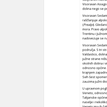
Visoravan Asiago. 
dolina nego se p
Visoravan Sedam o
raščlanjuje alps
(
Prealpi
). Gledan
mora. Pravo alpsko
Trentinu i Južnom
nadovezuje se na
Visoravan Sedam 
područja. S tri s
Valdastico, dolina
južne strane ništ
okolnih dolina i 
odnosno općine As
krajnjem zapadno
Svih šest spomen
zauzima južni dio
U upravnom pogl
Veneto, odnosno j
Talijanske općine
naselje i nekoliko
Veneto ima ih čak 