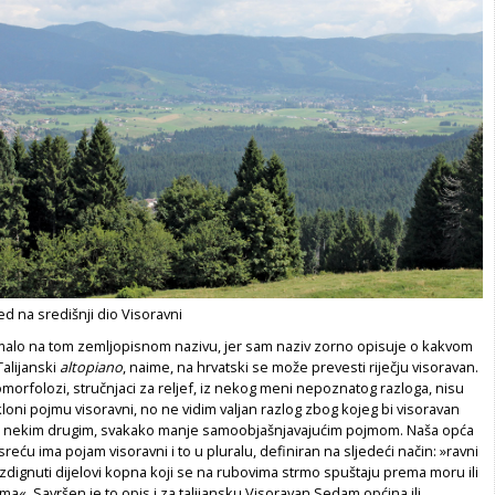
d na središnji dio Visoravni
malo na tom zemljopisnom nazivu, jer sam naziv zorno opisuje o kakvom
Talijanski
altopiano
, naime, na hrvatski se može prevesti riječju visoravan.
geomorfolozi, stručnjaci za reljef, iz nekog meni nepoznatog razloga, nisu
loni pojmu visoravni, no ne vidim valjan razlog zbog kojeg bi visoravan
ti nekim drugim, svakako manje samoobjašnjavajućim pojmom. Naša opća
reću ima pojam visoravni i to u pluralu, definiran na sljedeći način: »ravni
, uzdignuti dijelovi kopna koji se na rubovima strmo spuštaju prema moru ili
a«. Savršen je to opis i za talijansku Visoravan Sedam općina ili