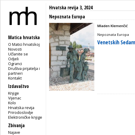
Hrvatska revija 3, 2024
Nepoznata Europa
Mladen Klemenčić
Nepoznata Europa
Matica hrvatska
Venetskih Sedam
O Matici hrvatskoj
Novosti
Učlanite se
Odjeli
Ogranci
Društva prijatelja i
partneri
Kontakt
Izdavaštvo
Knjige
Vijenac
Kolo
Hrvatska revija
Prirodoslovlje
Elektroničke knjige
Zbivanja
Najave