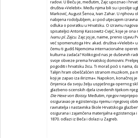
radovi. U Beču je, međutim, Zajc upoznao i hrva
društva »Velebit«. Među njima bili su i poslije u
Marković, August Šenoa, Ivan Zahar. U njihovu o
nabijena rodoljubljem, a i pod utjecajem izravna
odluka o povratku u Hrvatsku. O izravnu nagova
spisateljici Antoniji Kassowitz-Cvijić, koje je ona
Ivanu pl. Zajcu
. Zajc joj je, naime, prenio izjav
već spomenutoga Hrv. akad. društva »Velebit« u 
čemu ti gudiš Nijemcima internacionalne operet
kulturna zadaća? Kolikogod nas je duševnih radn
svoje obveze prema hrvatskoj domovini. Prelije
pogoditi i hrvatsku žicu. Ti moraš poći s nama, 
Talijin hram obeščašćen stranom muzikom, pa m
koji je zapao iza ilirizma«. Napokon, konačnoj je 
činjenica da svoju želju uspješnoga opernog skla
glazbeno-scenskih djela izvedenih tijekom nje
Die Hexe von Boissy
. Međutim, njegov neprijep
osiguravao je egzistenciju njemu i njegovoj obite
ravnatelja i nastavnika škole Hrvatskoga glazbe
osigurana i zajamčena materijalna egzistencija i 
1870. odlazi iz Beča i dolazi u Zagreb.