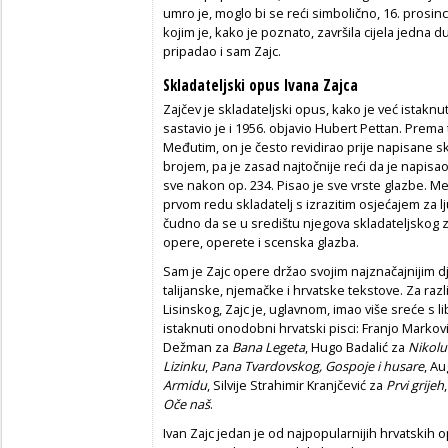
umro je, moglo bi se reći simbolično, 16. prosinc
kojim je, kako je poznato, završila cijela jedna
pripadao i sam Zajc.
Skladateljski opus Ivana Zajca
Zajčev je skladateljski opus, kako je već istaknu
sastavio je i 1956. objavio Hubert Pettan. Prem
Međutim, on je često revidirao prije napisane 
brojem, pa je zasad najtočnije reći da je napisa
sve nakon op. 234. Pisao je sve vrste glazbe. Me
prvom redu skladatelj s izrazitim osjećajem za lj
čudno da se u središtu njegova skladateljskog 
opere, operete i scenska glazba.
Sam je Zajc opere držao svojim najznačajnijim d
talijanske, njemačke i hrvatske tekstove. Za ra
Lisinskog, Zajc je, uglavnom, imao više sreće s l
istaknuti onodobni hrvatski pisci: Franjo Markovi
Dežman za
Bana Legeta
, Hugo Badalić za
Nikolu
Lizinku
,
Pana Tvardovskog, Gospoje i husare
, A
Armidu
, Silvije Strahimir Kranjčević za
Prvi grijeh
Oče naš
.
Ivan Zajc jedan je od najpopularnijih hrvatskih 