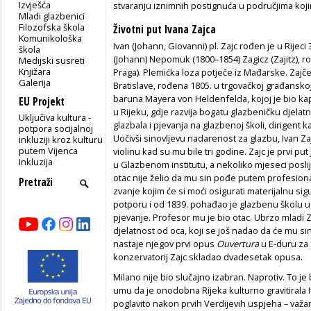
Izvješća
stvaranju iznimnih postignuća u područjima kojim
Mladi glazbenici
Filozofska škola
Životni put Ivana Zajca
Komunikološka
Ivan (Johann, Giovanni) pl. Zajc rođen je u Rijeci
škola
(Johann) Nepomuk (1800–1854) Zagicz (Zajitz), 
Medijski susreti
Knjižara
Praga). Plemićka loza potječe iz Mađarske. Zaj
Galerija
Bratislave, rođena 1805. u trgovačkoj građanskoj
baruna Mayera von Heldenfelda, kojoj je bio kapel
EU Projekt
u Rijeku, gdje razvija bogatu glazbeničku djelatn
Uključiva kultura -
glazbala i pjevanja na glazbenoj školi, dirigent ka
potpora socijalnoj
Uočivši sinovljevu nadarenost za glazbu, Ivan Zaj
inkluziji kroz kulturu
putem Vijenca
violinu kad su mu bile tri godine. Zajc je prvi put
Inkluzija
u Glazbenom institutu, a nekoliko mjeseci poslij
otac nije želio da mu sin pođe putem profesional
zvanje kojim će si moći osigurati materijalnu si
potporu i od 1839. pohađao je glazbenu školu u Rij
pjevanje. Profesor mu je bio otac. Ubrzo mladi Zaj
djelatnost od oca, koji se još nadao da će mu sin
nastaje njegov prvi opus
Ouvertura
u E-duru za 
konzervatorij Zajc skladao dvadesetak opusa.
Milano nije bio slučajno izabran. Naprotiv. To j
umu da je onodobna Rijeka kulturno gravitirala It
poglavito nakon prvih Verdijevih uspjeha – važan 