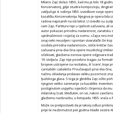
Milano Zajc dolazi 1850., kad mu je bilo 18 godi
Konzervatorij, gdje studira kompoziciju, dirigiranj
zaključuje 4. svibnja 1855. izvedbom svoje ope
kazalištu Konzervatorija. Njegova je opera bila 
radova napisanih na isti tekst. U izvedbi su sudj
sam Zajc. Partitura nije u cijelosti sačuvana, ali
autor pokazao prirodnu nadarenost, zanatsku si
ujednačenost i osjećaj za scenu. »Zajca resi insti
onaj neki neusiljen i spontan stvaralački čin koji
osobita prirodna nadarenost«, ističe kritičar ča
sačuvana prva dva čina opere muzikolog Umberto
očekivati, glazbena osnova opere odgovara tradi
19. stoljeća. Zajc nije posebno tragao za forma
brojeve ustrojene na recitativu, ili ‘sceni’, koje p
cantabile
i
cabaletta
. Proučavajući prva dva čina,
načinu skladanja pridavao veliku pozornost zn
ljudskoga glasa. S toga je gledišta Zajc očito po
njegovo veliko zanimanje za kazalište. Inventivn
postignutom uspjehu svjedoči i činjenica da mu
milanskoj Scali. Međutim, on se, nakon završena
glazbenu naobrazbu, u listopadu 1855. vraća u R
Može se pretpostaviti da je takvoj odluci pridon
prije te nezbrinutost pet godina mlađe sestre A