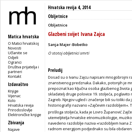
Hrvatska revija 4, 2014
Obljetnice
Obljetnice
Glazbeni svijet Ivana Zajca
Matica hrvatska
O Matici hrvatskoj
Sanja Majer-Bobetko
Novosti
Učlanite se
O stotoj obljetnici smrti
Odjeli
Ogranci
Društva prijatelja i
Preludij
partneri
Kontakt
Dosad su o Ivanu Zajcu napisani mnogobrojni rad
znanstvenog predznaka. Dakako, potonjih je m
Izdavaštvo
prepoznat kao ključna osoba glazbenog života gr
Knjige
skladatelj druge polovice 19. stoljeća, poglavito
Vijenac
Zagreb. Njegov ugled i značenje bili su toliki da 
Kolo
Hrvatska revija
historiografiji nazvano »Zajčevim razdobljem«. 
Prirodoslovlje
prošloga stoljeća, kada je Lovro Županović Zaj
Elektroničke knjige
utemeljitelja hrvatske etnomuzikologije, muzikol
Zbivanja
navedeno razdoblje naziva »razdobljem Ivana Z
radnom energijom podjednako su bila obdarena o
Najave