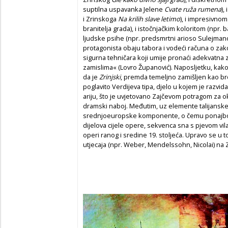
suptilna uspavanka Jelene
Cvate ruža rumena
),
i Zrinskoga
Na krilih slave letimo
), i impresivno
branitelja grada), i istočnjačkim koloritom (npr. 
ljudske psihe (npr. predsmrtni arioso Sulejmano
protagonista obaju tabora i vodeći računa o zak
sigurna tehničara koji umije pronaći adekvatna 
zamislima« (Lovro Županović). Naposljetku, kako j
da je
Zrinjski
, premda temeljno zamišljen kao b
poglavito Verdijeva tipa, djelo u kojem je razvida
ariju, što je uvjetovano Zajčevom potragom za ok
dramski naboj. Međutim, uz elemente talijanske
srednjoeuropske komponente, o čemu ponajbolje
dijelova cijele opere, sekvenca sna s pjevom vil
operi ranog i sredine 19. stoljeća. Upravo se u
utjecaja (npr. Weber, Mendelssohn, Nicolai) na Z