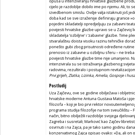
opusa u intenziviranju hrvatske glazbene produk
cijelo je razdoblje dobilo ime po njemu. Ali, to 
izvedbenom smislu. Ovdje valja istaknuti još jedn
doba kad se sve izraženije definiraju granice »o
pojedini skladatelji opredjeljuju za zabavni tea
povijesti hrvatske glazbe upravo se u Zajčevoj li
skladatelja ‘ozbiljne’ i ‘zabavne’ glazbe. Time 
stvaralaštvu doista visoku razinu tehničke dorađ
ponešto gubi zbog prisutnosti određene rutine 
prenosio iz zabavne u ozbiljnu sferu – ne treba 
povijesti hrvatske glazbe time nije umanjeno. N
intenzivirala su se istraživanja glazbenog svijet
radovima, rezultiralo i postupnom revitalizacijo
Prvi grijeh
,
Zlatka
,
Lizinka
,
Amelia
,
Gospoje i husa
Postludij
Uza Zajčevu, ove se godine obilježava i obljetnic
hrvatske moderne Antuna Gustava Matoša i pjesni
filozofa – koji je bio prvi rektor novoutemeljeno
programa studija filozofije na tom sveučilištu – 
način, bitno obilježili razdoblje svojega djelovan
Zagreba i susretali; Marković kao Zajčev libretis
osvrnuti i na Zajca, pa je tako samo godinu dan
konzervativnog Zajca opisao ovako: »Da, ali on