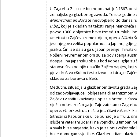
U Zagrebu Zajc nije bio nepoznat. Još 1867. p
zemaljskoga glazbenog zavoda. Te iste godine u
Mannschaft an Bord
te nedvojbeno do danas na
u boj
, koji je skladan na tekst Franje Markovića
povodu 300. obljetnice bitke između turskih i hr
umetnut u Zajčevo remek-djelo, operu
Nikola Šu
jest njegova velika popularnost u Japanu, gdje 
jeziku. Čini se da su ga u Japan prenijeli hrvats
Nošeni nevremenom oni su za povlačenja austr
dospjeli na japansku obalu kod Kobea, gdje su 
stanovništvo od njih naučilo Zajčev napjev, koji 
pjev. društvo »Kolo« često izvodilo i druge Zaj
skladao za boravka u Beču.
Međutim, situacija u glazbenom životu grada Zag
od zadovoljavajuće i obilježena diletantizmom. A 
Zajčevu vlastitu kazivanju, opisala Antonija Kasso
riječ o orkestru što ga je Zajc zatekao u Zagreb
opere: »U orkestru... našao je... čitavi vašarski
Sitničar iz Kapucinske ulice puhao je u frulu, dne
isluženi veterani udarali na vojničku u timpan, ve
a svaki bi se smjestio, kako je za onu večer bilo 
bolje domogao svjetiljke. Glazbeni ritam ulazio b