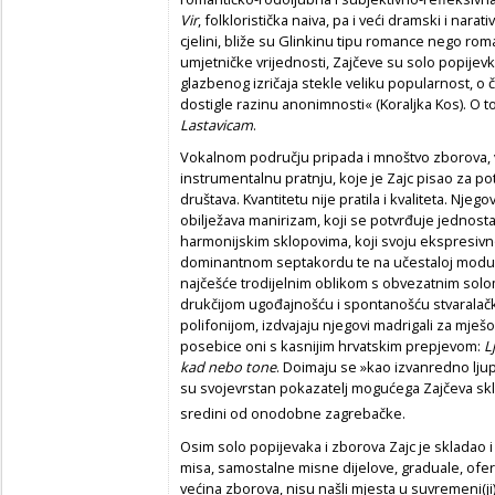
Vir
, folkloristička naiva, pa i veći dramski i narati
cjelini, bliže su Glinkinu tipu romance nego ro
umjetničke vrijednosti, Zajčeve su solo popij
glazbenog izričaja stekle veliku popularnost, o
dostigle razinu anonimnosti« (Koraljka Kos). O 
Lastavicam
.
Vokalnom području pripada i mnoštvo zborova, v
instrumentalnu pratnju, koje je Zajc pisao za 
društava. Kvantitetu nije pratila i kvaliteta. N
obilježava manirizam, koji se potvrđuje jedno
harmonijskim sklopovima, koji svoju ekspresivn
dominantnom septakordu te na učestaloj modulaci
najčešće trodijelnim oblikom s obvezatnim solo
drukčijom ugođajnošću i spontanošću stvarala
polifonijom, izdvajaju njegovi madrigali za mješovi
posebice oni s kasnijim hrvatskim prepjevom:
L
kad nebo tone
. Doimaju se »kao izvanredno ljup
su svojevrstan pokazatelj mogućega Zajčeva skla
sredini od onodobne zagrebačke.
Osim solo popijevaka i zborova Zajc je skladao i
misa, samostalne misne dijelove, graduale, ofertor
većina zborova, nisu našli mjesta u suvre­meni(j