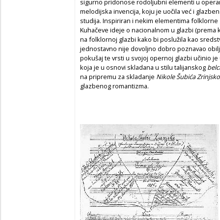
sigurno pridonose rodoljubni elementi u operama
melodijska invencija, koju je uočila već i glazbe
studija. Inspiriran i nekim elementima folklorne 
Kuhačeve ideje o nacionalnom u glazbi (prema k
na folklornoj glazbi kako bi poslužila kao sredstvo 
jednostavno nije dovoljno dobro poznavao obilje
pokušaj te vrsti u svojoj opernoj glazbi učinio 
koja je u osnovi skladana u stilu talijanskog
belc
na pripremu za skladanje
Nikole Šubića Zrinjsk
glazbenog romantizma.