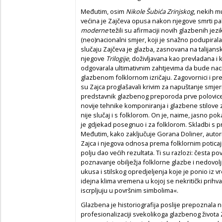
Međutim, osim
Nikole Šubića Zrinjskog
, nekih m
većina je Zajčeva opusa nakon njegove smrti pala
moderne
težili su afirmaciji novih glazbenih je
(neo)nacionalni smjer, koji je snažno podupiral
slučaju Zajčeva je glazba, zasnovana na talijan
njegove
Trilogije
, doživljavana kao prevladana i 
odgovarala ultimativnim zahtjevima da bude nac
glazbenom folklornom izričaju. Zagovornici i p
su Zajca proglašavali krivim za napuštanje smjern
predstavnik glazbenog preporoda prve polovice 19
novije tehnike komponiranja i glazbene stilove 
nije slučaj i s folklorom. On je, naime, jasno pok
je gdjekad posegnuo i za folklorom. Skladbi s p
Međutim, kako zaključuje Gorana Doliner, autor
Zajca i njegova odnosa prema folklornim poticaj
polju dao većih rezultata. Ti su razlozi: česta 
poznavanje obilježja folklorne glazbe i nedovol
ukusa i stilskog opredjeljenja koje je ponio iz 
idejna klima vremena u kojoj se nekritički prihv
iscrpljuju u površnim simbolima«.
Glazbena je historiografija poslije prepoznala n
profesionalizaciji svekolikoga glazbenog života