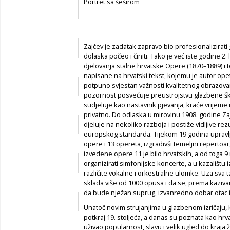
Portret sa šeširom
Zajčev je zadatak zapravo bio profesionalizirati
dolaska počeo i činiti. Tako je već iste godine 2
djelovanja stalne hrvatske Opere (1870–1889) i
napisane na hrvatski tekst, kojemu je autor opet
potpuno svjestan važnosti kvalitetnog obrazova
pozornost posvećuje preustrojstvu glazbene škole
sudjeluje kao nastavnik pjevanja, kraće vrijeme
privatno. Do odlaska u mirovinu 1908. godine 
djeluje na nekoliko razboja i postiže vidljive re
europskog standarda. Tijekom 19 godina uprav
opere i 13 opereta, izgradivši temeljni repertoar
izvedene opere 11 je bilo hrvatskih, a od toga 9
organizirati simfonijske koncerte, a u kazalištu i
različite vokalne i orkestralne ulomke. Uza sva
sklada više od 1000 opusa i da se, prema kazivan
da bude nježan suprug, izvanredno dobar otac i 
Unatoč novim strujanjima u glazbenom izričaju, ko
potkraj 19. stoljeća, a danas su poznata kao hr
uživao popularnost, slavu i velik ugled do kraja ži