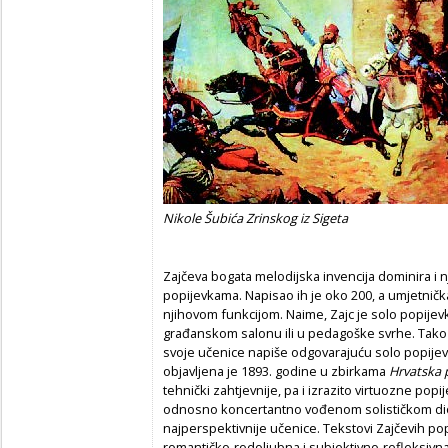
Nikole Šubića Zrinskog iz Sigeta
Zajčeva bogata melodijska invencija dominira i 
popijevkama. Napisao ih je oko 200, a umjetnič
njihovom funkcijom. Naime, Zajc je solo popije
građanskom salonu ili u pedagoške svrhe. Tako 
svoje učenice napiše odgovarajuću solo popijevk
objavljena je 1893. godine u zbirkama
Hrvatska 
tehnički zahtjevnije, pa i izrazito virtuozne po
odnosno koncertantno vođenom solističkom dio
najperspektivnije učenice. Tekstovi Zajčevih popi
romantičko-rodoljubna i subjektivno-refleksivna 