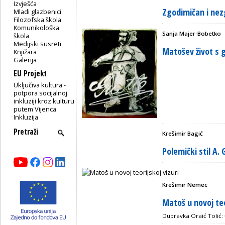
Izvješća
Zgodimičan i nezg
Mladi glazbenici
Filozofska škola
Komunikološka
Sanja Majer-Bobetko
škola
Medijski susreti
Matošev život s
Knjižara
Galerija
EU Projekt
Uključiva kultura -
potpora socijalnoj
inkluziji kroz kulturu
putem Vijenca
Inkluzija
Krešimir Bagić
Polemički stil A.
Krešimir Nemec
Matoš u novoj teo
Dubravka Oraić Tolić: 