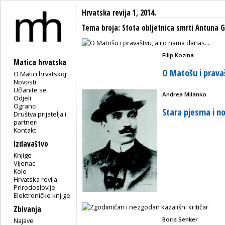
Hrvatska revija 1, 2014.
Tema broja: Stota obljetnica smrti Antuna
Filip Kozina
Matica hrvatska
O Matošu i pravaš
O Matici hrvatskoj
Novosti
Učlanite se
Andrea Milanko
Odjeli
Ogranci
Stara pjesma i n
Društva prijatelja i
partneri
Kontakt
Izdavaštvo
Knjige
Vijenac
Kolo
Hrvatska revija
Prirodoslovlje
Elektroničke knjige
Zbivanja
Boris Senker
Najave